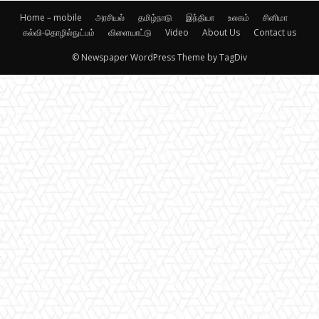
Home – mobile
அரசியல்
தமிழ்நாடு
இந்தியா
உலகம்
சினிமா
கல்வி-தொழில்நுட்பம்
விளையாட்டு
Video
About Us
Contact us
© Newspaper WordPress Theme by TagDiv