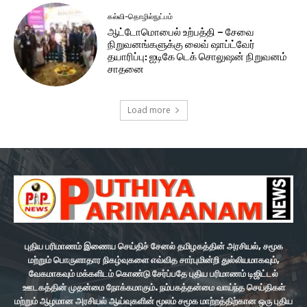
கல்வி-தொழில்நுட்பம்
ஆட்டோமொபைல் உற்பத்தி – சேவை
நிறுவனங்களுக்கு லைவ் ஷாப்ட்வேர்
தயாரிப்பு: ஐடிகே டெக் சொலுஷன் நிறுவனம்
சாதனை
Load more
புதிய பரிமாணம் இணைய செய்திச் சேனல் தமிழகத்தின் அரசியல், சமூக
மற்றும் பொருளாதார நிகழ்வுகளை எவ்வித சார்புமின்றி துல்லியமாகவும்,
வேகமாகவும் மக்களிடம் கொண்டு சேர்ப்பதே புதிய பரிமாணம் டிஜிட்டல்
ஊடகத்தின் முதன்மை நோக்கமாகும். நம்பகத்தன்மை வாய்ந்த செய்திகள்
மற்றும் ஆழமான அரசியல் ஆய்வுகளின் மூலம் சமூக மாற்றத்திற்கான ஒரு புதிய