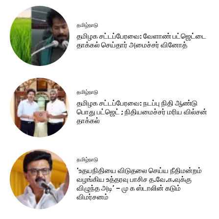
தமிழ்நாடு
தமிழக சட்​டப்​பேர​வை: வேளாண் பட்​ஜெட்டை
தாக்கல் செய்தார் அமைச்சர் வினோத்
தமிழ்நாடு
தமிழக சட்டப்பேரவை: நடப்பு நிதி ஆண்​டு
பொது பட்ஜெட் ; நிதியமைச்சர் மரிய வில்சன்
தாக்​கல்
தமிழ்நாடு
‘உதயநிதியை விடுதலை செய்ய நீதிமன்றம்
வழங்கிய உத்தரவு பாசிச த.வே.க.வுக்கு
விழுந்த அடி’ – மு க ஸ்டாலின் கடும்
விமர்சனம்