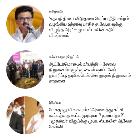
தமிழ்நாடு
‘உதயநிதியை விடுதலை செய்ய நீதிமன்றம்
வழங்கிய உத்தரவு பாசிச த.வே.க.வுக்கு
விழுந்த அடி’ – மு க ஸ்டாலின் கடும்
விமர்சனம்
கல்வி-தொழில்நுட்பம்
ஆட்டோமொபைல் உற்பத்தி – சேவை
நிறுவனங்களுக்கு லைவ் ஷாப்ட்வேர்
தயாரிப்பு: ஐடிகே டெக் சொலுஷன் நிறுவனம்
சாதனை
இந்தியா
மேகதாது விவகாரம் : ‘அணைத்து கட்சி
கூட்டத்தை கூட்ட முடியுமா ? முடியாதா?’
-முதல்வர் விஜய்க்கு மு.க. ஸ்டாலின் ஆவேச
கேள்வி