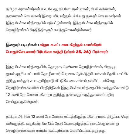
தமிழக அமைச்சர்கள் எ.வ.வேலு, தா.மோ.அன்பரசன், சி.வி.கணேசன்,
தலைமைச் செயலாளர் இறையன்பு மற்றும் பல்வேறு துறைச் செயலாளர்கள்
இந்த பேச்சுவார்த்தையில் ஈடுபட்டுள்ளனர். இந்த பேச்சுவார்த்தையில்
தொழிற்சங்கப் பிரதிநிதிகளும் கலந்துகொண்டுள்ளனர்.
இதையும்
படியுங்கள்
:
கர்நாடக சட்டசபை தேர்தல் : காங்கிரஸ்
பொதுச்செயலாளர் பிரியங்கா காந்தி (ஏப்ரல் 25, 26) பிரச்சாரம்
இந்த பேச்சுவார்த்தையில், தொமுச, அண்ணா தொழிற்சங்கம், சிஐடியூ,
ஐஎன்டியூசி, பாட்டாளி தொழிலாளர் பேரவை, ஆம் ஆத்மி, மக்கள் தேசிய கட்சி,
ஹிந்து மஸ்தூர் சபா, தமிழ்நாடு வீட்டு வேலை சங்கம் உள்ளிட்ட பல்வேறு
தொழிற்சங்கங்களின் பிரதிநிதிகள் இந்த பேச்சுவார்த்தையில் கலந்து கொண்டு
12 மணி நேர வேலை மசோதா குறித்து தங்களது கருத்துகளைப் பதிவு
செய்துவருகின்றனர்.
தமிழக அரசின் 12 மணி நேர வேலை சட்டத்திருத்த மசோதாவை திரும்பப் பெற
வலியுறுத்தி, வருகின்ற மே 12ம் தேதி வேலைநிறுத்தம் நடைபெறும் என்று
தொழிற்சங்கங்கள் சார்பில் கூட்டறிக்கை வெளியிடப்பட்டிருந்தது.