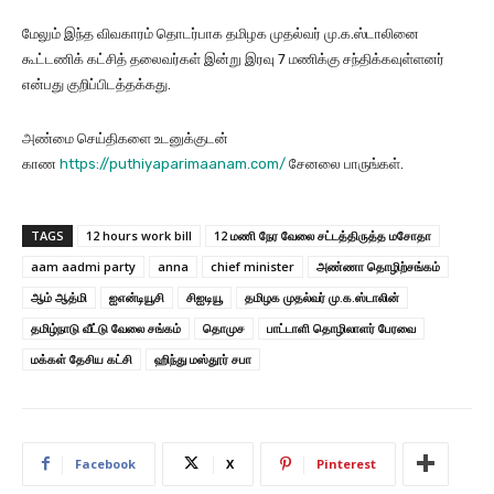
மேலும் இந்த விவகாரம் தொடர்பாக தமிழக முதல்வர் மு.க.ஸ்டாலினை
கூட்டணிக் கட்சித் தலைவர்கள் இன்று இரவு 7 மணிக்கு சந்திக்கவுள்ளனர்
என்பது குறிப்பிடத்தக்கது.
அண்மை செய்திகளை உடனுக்குடன்
காண
https://puthiyaparimaanam.com/
சேனலை பாருங்கள்.
TAGS
12 hours work bill
12 மணி நேர வேலை சட்டத்திருத்த மசோதா
aam aadmi party
anna
chief minister
அண்ணா தொழிற்சங்கம்
ஆம் ஆத்மி
ஐஎன்டியூசி
சிஐடியூ
தமிழக முதல்வர் மு.க.ஸ்டாலின்
தமிழ்நாடு வீட்டு வேலை சங்கம்
தொமுச
பாட்டாளி தொழிலாளர் பேரவை
மக்கள் தேசிய கட்சி
ஹிந்து மஸ்தூர் சபா
Facebook
X
Pinterest