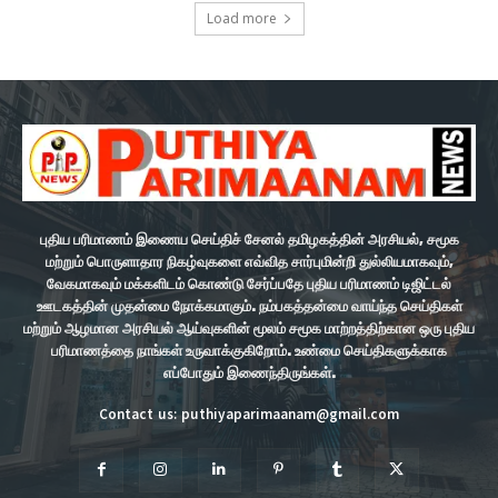
Load more
புதிய பரிமாணம் இணைய செய்திச் சேனல் தமிழகத்தின் அரசியல், சமூக
மற்றும் பொருளாதார நிகழ்வுகளை எவ்வித சார்புமின்றி துல்லியமாகவும்,
வேகமாகவும் மக்களிடம் கொண்டு சேர்ப்பதே புதிய பரிமாணம் டிஜிட்டல்
ஊடகத்தின் முதன்மை நோக்கமாகும். நம்பகத்தன்மை வாய்ந்த செய்திகள்
மற்றும் ஆழமான அரசியல் ஆய்வுகளின் மூலம் சமூக மாற்றத்திற்கான ஒரு புதிய
பரிமாணத்தை நாங்கள் உருவாக்குகிறோம். உண்மை செய்திகளுக்காக
எப்போதும் இணைந்திருங்கள்.
Contact us: puthiyaparimaanam@gmail.com