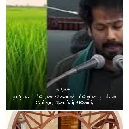
தமிழ்நாடு
தமிழக சட்​டப்​பேர​வை: வேளாண் பட்​ஜெட்டை தாக்கல்
செய்தார் அமைச்சர் வினோத்