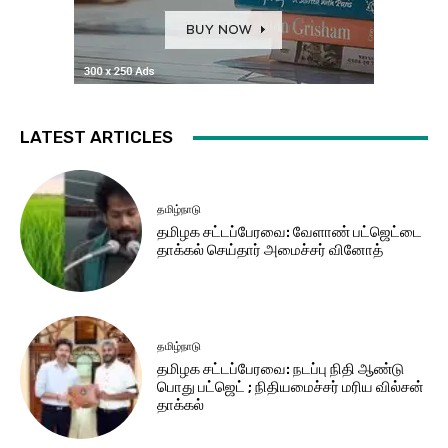
LATEST ARTICLES
தமிழ்நாடு
தமிழக சட்​டப்​பேர​வை: வேளாண் பட்​ஜெட்டை
தாக்கல் செய்தார் அமைச்சர் வினோத்
தமிழ்நாடு
தமிழக சட்டப்பேரவை: நடப்பு நிதி ஆண்​டு
பொது பட்ஜெட் ; நிதியமைச்சர் மரிய வில்சன்
தாக்​கல்