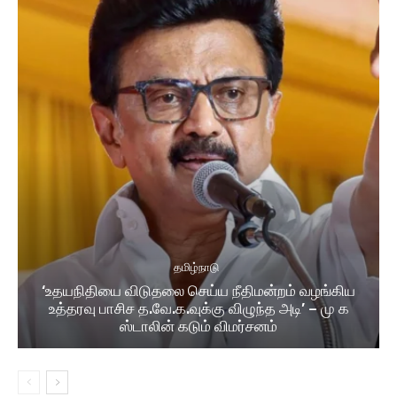
தமிழ்நாடு
‘உதயநிதியை விடுதலை செய்ய நீதிமன்றம் வழங்கிய
உத்தரவு பாசிச த.வே.க.வுக்கு விழுந்த அடி’ – மு க
ஸ்டாலின் கடும் விமர்சனம்