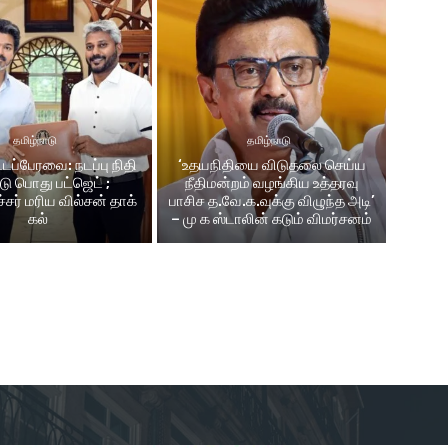
தமிழ்நாடு
தமிழ்நாடு
டப்பேரவை: நடப்பு நிதி
‘உதயநிதியை விடுதலை செய்ய
டு பொது பட்ஜெட் ;
நீதிமன்றம் வழங்கிய உத்தரவு
சர் மரிய வில்சன் தாக்​
பாசிச த.வே.க.வுக்கு விழுந்த அடி’
கல்
– மு க ஸ்டாலின் கடும் விமர்சனம்