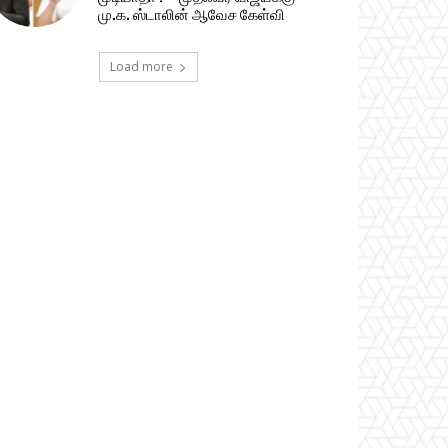
மு.க. ஸ்டாலின் ஆவேச கேள்வி
Load more