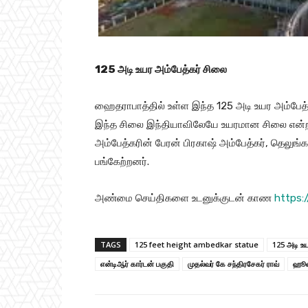
125 அடி உயர அம்பேத்கர் சிலை
ஹைதராபாத்தில் உள்ள இந்த 125 அடி உயர அம்பேத்க
இந்த சிலை இந்தியாவிலேயே உயரமான சிலை என்ற பெ
அம்பேத்கரின் பேரன் பிரகாஷ் அம்பேத்கர், தெலுங்கான
பங்கேற்றனர்.
அண்மை செய்திகளை உடனுக்குடன் காண
https:
TAGS
125 feet height ambedkar statue
125 அடி உய
என்டிஆர் கார்டன் பகுதி
முதல்வர் கே சந்திரசேகர் ராவ்
ஹூச