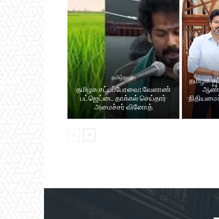
தமிழ்நாடு
தமிழக சட்
தமிழக சட்​டப்​பேர​வை: வேளாண்
ஆண்​
பட்​ஜெட்டை தாக்கல் செய்தார்
நிதியமைச்
அமைச்சர் வினோத்