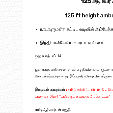
125 அடி உயர அ
125 ft height amb
நாடாளுமன்ற கட்டிட வடிவில் அம்பேத்க
இந்தியாவிலேயே உயரமான சிலை
ஐதராபாத், ஏப் .14
ஐதராபாத் ஹூசைன் சாகர் பகுதியில் நாடாளுமன்ற க
அமைக்கப்பட்டுள்ளது. இப்பகுதி விரைவில் சுற்றுல
இதையும்
படியுங்கள்
:
தமிழ் உள்ளிட்ட பிற மாநில
மாணவர் அணி “மாபெரும் கண்டன ஆர்ப்பாட்டம்
“
என்டிஆர் கார்டன் பகுதி