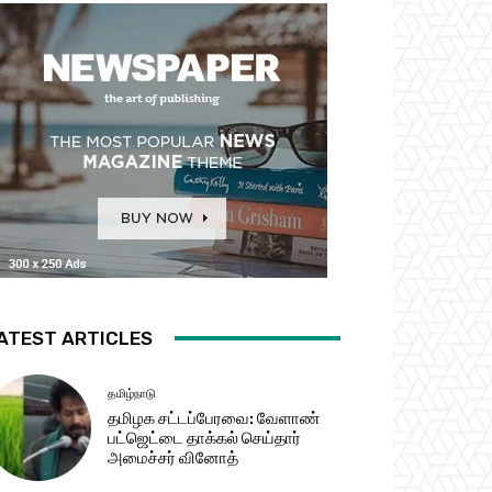
ATEST ARTICLES
தமிழ்நாடு
தமிழக சட்​டப்​பேர​வை: வேளாண்
பட்​ஜெட்டை தாக்கல் செய்தார்
அமைச்சர் வினோத்