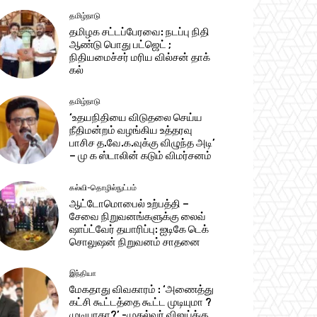
தமிழ்நாடு
தமிழக சட்டப்பேரவை: நடப்பு நிதி
ஆண்​டு பொது பட்ஜெட் ;
நிதியமைச்சர் மரிய வில்சன் தாக்​
கல்
தமிழ்நாடு
‘உதயநிதியை விடுதலை செய்ய
நீதிமன்றம் வழங்கிய உத்தரவு
பாசிச த.வே.க.வுக்கு விழுந்த அடி’
– மு க ஸ்டாலின் கடும் விமர்சனம்
கல்வி-தொழில்நுட்பம்
ஆட்டோமொபைல் உற்பத்தி –
சேவை நிறுவனங்களுக்கு லைவ்
ஷாப்ட்வேர் தயாரிப்பு: ஐடிகே டெக்
சொலுஷன் நிறுவனம் சாதனை
இந்தியா
மேகதாது விவகாரம் : ‘அணைத்து
கட்சி கூட்டத்தை கூட்ட முடியுமா ?
முடியாதா?’ -முதல்வர் விஜய்க்கு