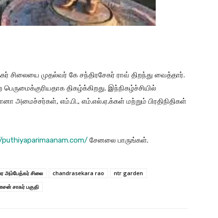
ர் சிலையை முதல்வர் கே சந்திரசேகர் ராவ் திறந்து வைத்தார்.
ருமைக்குரியதாக திகழ்க்கிறது. இந்நிகழ்ச்சியில்
ா அமைச்சர்கள், எம்.பி., எம்.எல்.ஏ.க்கள் மற்றும் பிரதிநிதிகள்
//puthiyaparimaanam.com/
சேனலை பாருங்கள்.
ர அம்பேத்கர் சிலை
chandrasekara rao
ntr garden
ைன் சாகர் பகுதி