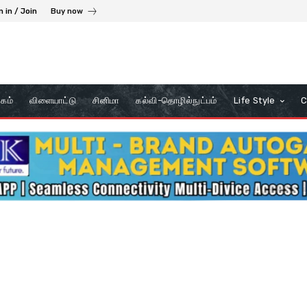
n in / Join
Buy now
கம்
விளையாட்டு
சினிமா
கல்வி-தொழில்நுட்பம்
Life Style
C