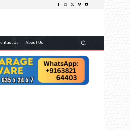
ontact Us
About Us