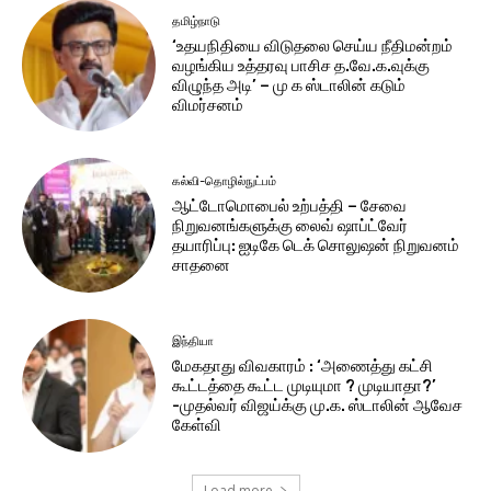
தமிழ்நாடு
‘உதயநிதியை விடுதலை செய்ய நீதிமன்றம்
வழங்கிய உத்தரவு பாசிச த.வே.க.வுக்கு
விழுந்த அடி’ – மு க ஸ்டாலின் கடும்
விமர்சனம்
கல்வி-தொழில்நுட்பம்
ஆட்டோமொபைல் உற்பத்தி – சேவை
நிறுவனங்களுக்கு லைவ் ஷாப்ட்வேர்
தயாரிப்பு: ஐடிகே டெக் சொலுஷன் நிறுவனம்
சாதனை
இந்தியா
மேகதாது விவகாரம் : ‘அணைத்து கட்சி
கூட்டத்தை கூட்ட முடியுமா ? முடியாதா?’
-முதல்வர் விஜய்க்கு மு.க. ஸ்டாலின் ஆவேச
கேள்வி
Load more