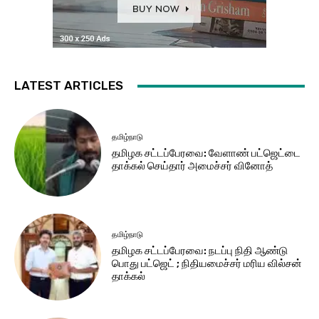
LATEST ARTICLES
தமிழ்நாடு
தமிழக சட்​டப்​பேர​வை: வேளாண் பட்​ஜெட்டை
தாக்கல் செய்தார் அமைச்சர் வினோத்
தமிழ்நாடு
தமிழக சட்டப்பேரவை: நடப்பு நிதி ஆண்​டு
பொது பட்ஜெட் ; நிதியமைச்சர் மரிய வில்சன்
தாக்​கல்