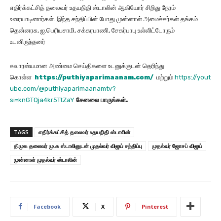
எதிர்க்கட்சித் தலைவர் உதயநிதி ஸ்டாலின் ஆகியோர் சிறிது நேரம்
உரையாடினார்கள். இந்த சந்திப்பின் போது முன்னாள் அமைச்சர்கள் தங்கம்
தென்னரசு, ஐ.பெரியசாமி, சக்கரபாணி, சேகர்பாபு உள்ளிட்டோரும்
உடனிருந்தனர்
சுவாரஸ்யமான அண்மை செய்திகளை உடனுக்குடன் தெரிந்து
கொள்ள
https://puthiyaparimaanam.com/
மற்றும்
https://yout
ube.com/@puthiyaparimaanamtv?
si=knGTQja4kr5TtZaY
சேனலை
பாருங்கள்
.
TAGS
எதிர்க்கட்சித் தலைவர் உதயநிதி ஸ்டாலின்
திமுக தலைவர் மு.க ஸ்டாலினுடன் முதல்வர் விஜய் சந்திப்பு
முதல்வர் ஜோசப் விஜய்
முன்னாள் முதல்வர் ஸ்டாலின்
Facebook
X
Pinterest