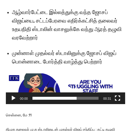
ஆழ்வார்பேட்டை இல்லத்துக்கு வந்த ஜோசப்
விஜய்யை, சட்டப்பேரவை எதிர்க்கட்சித் தலைவர்
உதயநிதி ஸ்டாலின் வாசலுக்கே வந்து ஆரத் தழுவி
வரவேற்றார்
முன்னாள் முதல்வர் ஸ்டாலினுக்கு ஜோசப் விஜய்
பொன்னாடை போர்த்தி வாழ்த்து பெற்றார்
V
i
d
e
00:00
00:31
o
P
சென்னை, மே .11
l
a
திமுக தலைவர் மு.க ஸ்டாலினுடன் முதல்வர் விஜய் சந்திப்பு : கட்டி தழுவி
y