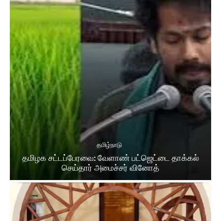
தமிழ்நாடு
தமிழக சட்​டப்​பேர​வை: வேளாண் பட்​ஜெட்டை தாக்கல்
செய்தார் அமைச்சர் வினோத்