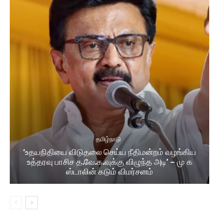
தமிழ்நாடு
‘உதயநிதியை விடுதலை செய்ய நீதிமன்றம் வழங்கிய
உத்தரவு பாசிச த.வே.க.வுக்கு விழுந்த அடி’ – மு க
ஸ்டாலின் கடும் விமர்சனம்