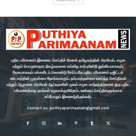
புதிய பரிமாணம் இணைய செய்திச் சேனல் தமிழகத்தின் அரசியல், சமூக
மற்றும் பொருளாதார நிகழ்வுகளை எவ்வித சார்புமின்றி துல்லியமாகவும்,
வேகமாகவும் மக்களிடம் கொண்டு சேர்ப்பதே புதிய பரிமாணம் டிஜிட்டல்
ஊடகத்தின் முதன்மை நோக்கமாகும். நம்பகத்தன்மை வாய்ந்த செய்திகள்
மற்றும் ஆழமான அரசியல் ஆய்வுகளின் மூலம் சமூக மாற்றத்திற்கான ஒரு புதிய
பரிமாணத்தை நாங்கள் உருவாக்குகிறோம். உண்மை செய்திகளுக்காக
எப்போதும் இணைந்திருங்கள்.
Contact us: puthiyaparimaanam@gmail.com