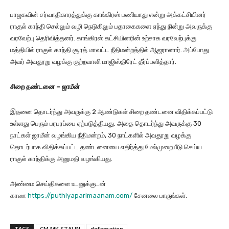
பாஜகவின் சர்வாதிகாரத்துக்கு காங்கிரஸ் பணியாது என்று அக்கட்சியினர்
ராகுல் காந்தி செல்லும் வழி நெடுகிலும் பதாகைகளை ஏந்து நின்று அவருக்கு
வரவேற்பு தெரிவித்தனர். காங்கிரஸ் கட்சியினரின் உற்சாக வரவேற்புக்கு
மத்தியில் ராகுல் காந்தி சூரத் மாவட்ட நீதிமன்றத்தில் ஆஜரானார். அப்போது
அவர் அவதூறு வழக்கு குற்றவாளி மாஜிஸ்திரேட் தீர்ப்பளித்தார்.
சிறை தண்டனை – ஜாமீன்
இதனை தொடர்ந்து அவருக்கு 2 ஆண்டுகள் சிறை தண்டனை விதிக்கப்பட்டு
உள்ளது பெரும் பரபரப்பை ஏற்படுத்தியது. அதை தொடர்ந்து அவருக்கு 30
நாட்கள் ஜாமீன் வழங்கிய நீதிமன்றம், 30 நாட்களில் அவதூறு வழக்கு
தொடர்பாக விதிக்கப்பட்ட தண்டனையை எதிர்த்து மேல்முறையீடு செய்ய
ராகுல் காந்திக்கு அனுமதி வழங்கியது.
அண்மை செய்திகளை உடனுக்குடன்
காண
https://puthiyaparimaanam.com/
சேனலை பாருங்கள்.
TAGS
CM MK STALIN
defamation