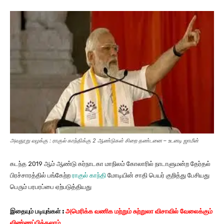
அவதூறு வழக்கு : ராகுல் காந்திக்கு 2 ஆண்டுகள் சிறை தண்டனை – உடனடி ஜாமீன்
கடந்த 2019 ஆம் ஆண்டு கர்நாடகா மாநிலம் கோலாரில் நாடாளுமன்ற தேர்தல்
பிரச்சாரத்தில் பங்கேற்ற
ராகுல் காந்தி
மோடியின் சாதி பெயர் குறித்து பேசியது
பெரும் பரபரப்பை ஏற்படுத்தியது
இதையும்
படியுங்கள்
:
அமெரிக்க வணிக மற்றும் சுற்றுலா விசாவில் வேலைக்கும்
விண்ணப்பிக்கலாம்