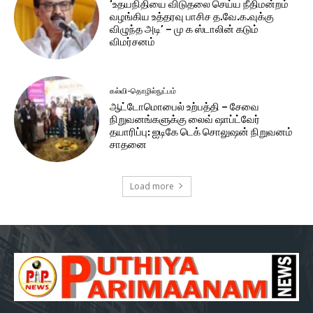
‘உதயநிதியை விடுதலை செய்ய நீதிமன்றம்
வழங்கிய உத்தரவு பாசிச த.வே.க.வுக்கு
விழுந்த அடி’ – மு க ஸ்டாலின் கடும்
விமர்சனம்
கல்வி-தொழில்நுட்பம்
ஆட்டோமொபைல் உற்பத்தி – சேவை
நிறுவனங்களுக்கு லைவ் ஷாப்ட்வேர்
தயாரிப்பு: ஐடிகே டெக் சொலுஷன் நிறுவனம்
சாதனை
Load more