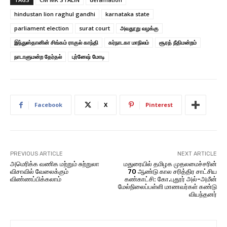
hindustan lion raghul gandhi
karnataka state
parliament election
surat court
அவதூறு வழக்கு
இந்துஸ்தானின் சிங்கம் ராகுல் காந்தி
கர்நாடகா மாநிலம்
சூரத் நீதிமன்றம்
நாடாளுமன்ற தேர்தல்
புர்னேஷ் மோடி
Facebook
X
Pinterest
PREVIOUS ARTICLE
NEXT ARTICLE
அமெரிக்க வணிக மற்றும் சுற்றுலா
மதுரையில் தமிழக முதலமைச்சரின்
விசாவில் வேலைக்கும்
70 ஆண்டு கால சரித்திர சாட்சிய
விண்ணப்பிக்கலாம்
கண்காட்சி: கோ.புதூர் அல்-அமீன்
மேல்நிலைப்பள்ளி மாணவர்கள் கண்டு
வியந்தனர்