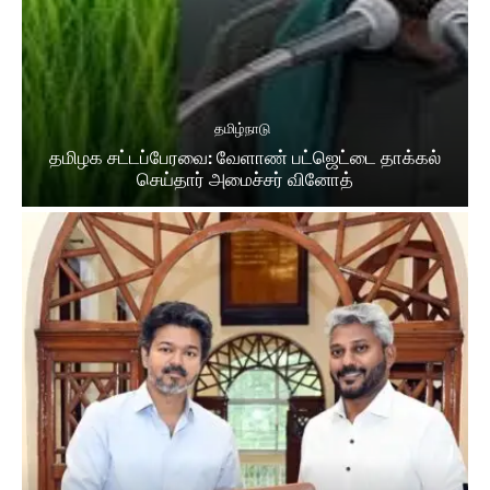
தமிழ்நாடு
தமிழக சட்​டப்​பேர​வை: வேளாண் பட்​ஜெட்டை தாக்கல்
செய்தார் அமைச்சர் வினோத்