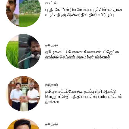
மாவட்டம்
பழநி கோயில் நில மோசடி வழக்கில் கைதான
வழக்கறிஞர் அன்வர்தீன் திடீர் உயிரிழப்பு
தமிழ்நாடு
தமிழக சட்​டப்​பேர​வை: வேளாண் பட்​ஜெட்டை
தாக்கல் செய்தார் அமைச்சர் வினோத்
தமிழ்நாடு
தமிழக சட்டப்பேரவை: நடப்பு நிதி ஆண்​டு
பொது பட்ஜெட் ; நிதியமைச்சர் மரிய வில்சன்
தாக்​கல்
தமிழ்நாடு