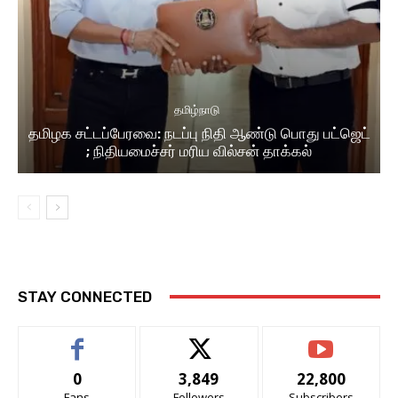
தமிழ்நாடு
தமிழக சட்டப்பேரவை: நடப்பு நிதி ஆண்​டு பொது பட்ஜெட்
; நிதியமைச்சர் மரிய வில்சன் தாக்​கல்
STAY CONNECTED
0
3,849
22,800
Fans
Followers
Subscribers