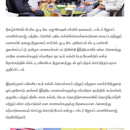
நிகழ்ச்சி
யில் பேசிய ஐ.டி.கே. எஜுகேஷன் சர்வீஸ் தலைவர் டாக்டர் ஜோசப்
மாணிக்கராஜ், மத்திய அரசின் புதிய கல்விக்கொள்கையினை மையப்படுத்தும்
வகையில் தனது நிறுவனம் சார்பில், ஐ.டி.கே. குளோபல் ஸ்டடி டிவிசன்
துவங்கப்பட்டு, தமிழக மாணவர்கள் மட்டுமின்றி இந்தியாவில் உள்ள அனைத்து
மாநில மாணவர்களும் சர்வதேச தர உயர் கல்வி பெற வேண்டும் என்ற
நோக்கத்தில் ஸ்டெடி மலேசியா நிறுவனத்துடன் ஒப்பந்தம் செய்திருப்பதாக
குறிப்பிட்டார்.
இதன்மூலம் மலேசிய உயர் கல்வி அமைச்சகம் மற்றும் சுற்றுலா வளர்ச்சித்துறை
ஒப்புதலோடு, நாங்கள் இந்திய மாணவர்களுக்கு சர்வதேச தரத்தில் உயர்கல்வி,
குறுகிய மற்றும் நீண்டகால கல்வி, பிரபல தொழிற்சாலைகளில் தொழிற்பயிற்சி
மற்றும் விசா ஏற்பாடுகள் என மாணவர்களுக்கு தேவையான அனைத்து
ஏற்பாடுகளையும் செய்து கொடுப்போம் என்று டாக்டர் ஜோசப் மாணிக்கராஜ்
தெரிவித்தார்.