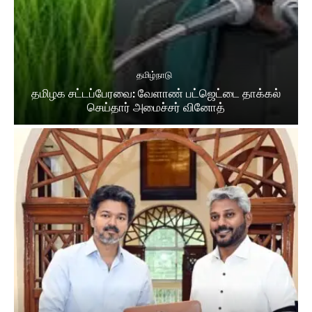
தமிழ்நாடு
தமிழக சட்​டப்​பேர​வை: வேளாண் பட்​ஜெட்டை தாக்கல்
செய்தார் அமைச்சர் வினோத்