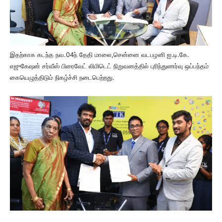
த
ற்காக கடந்த நவ.
04ந் தேதி மாலை,
சென்னை வடபழனி ஐ.டி.கே.
இ
எஜுகேஷன் சர்வீஸ் பிரைவேட் லிமிடெட் நிறுவனத்தில் புரிந்துணர்வு ஒப்பந்தம்
கையெழுத்திடும் நிகழ்ச்சி நடைபெற்றது.