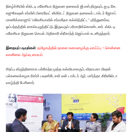
நிகழ்ச்சியில் ஸ்டெடி மலேசியா நிறுவன தலைவர் ஜி.எஸ்.திருவும், ஐ.டி.கே.
எஜுகேஷன் சர்வீஸ் பிரைவேட் லிமிடெட் நிறுவன தலைவர் டாக்டர் ஜோசப்
மாணிக்கராஜும் ‘மலேசியாவில் சர்வதேச கல்வித்திட்ட’ புரிந்துணர்வு
ஒப்பந்தத்தில் கையெழுத்திட்டு, இருவரும் பரிமாறிக்கொண்டனர். ஸ்டெடி
மலேசியா நிறுவன செயல் அதிகாரி ஸ்ரீகாந்த் ஜெய்பால் உடனிருந்தார்.
இதையும் படியுங்கள்
:
தமிழகத்தில் நாளை கனமழைக்கு வாய்ப்பு – சென்னை
வானிலை ஆய்வு மையம்
சிறப்பு விருந்தினராக பங்கேற்ற மூத்த கல்வியாளரும், விநாயகா மிஷன்
பல்கலைக்கழக ரிசர்ச் பவுண்டேசன் டீன் டாக்டர் ஆர். மார்த்தா கிரிஸில்டா
வாழ்த்தி பேசினார்.