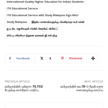
International Quality Higher Education for Indian Students:
ITK Educational Service
ITK Educational Service with Study Malaysia Sign MoU
Study Malaysia
இந்திய மாணவர்களுக்கு சர்வதேசதர உயர் கல்வி
ஐ.டி.கே. எஜுகேஷன் சர்வீஸ் பிரைவேட் லிமிடெட்
ஸ்டெடி மலேசியா நிறுவன தலைவர் ஜி.எஸ்.திரு
Facebook
X
Pinterest
PREVIOUS ARTICLE
NEXT ARTICLE
தமிழகத்தில் புதிதாக 75,702
தமிழகத்தில் நவ.15-ம் தேதி வரை
பேருக்கு காசநோய் பாதிப்பு
கனமழைக்கு வாய்ப்பு