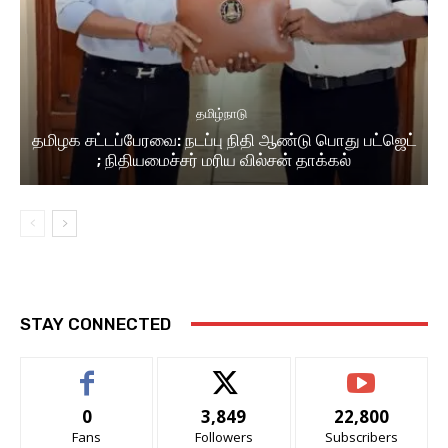
தமிழ்நாடு
தமிழக சட்டப்பேரவை: நடப்பு நிதி ஆண்​டு பொது பட்ஜெட்
; நிதியமைச்சர் மரிய வில்சன் தாக்​கல்
STAY CONNECTED
0
3,849
22,800
Fans
Followers
Subscribers