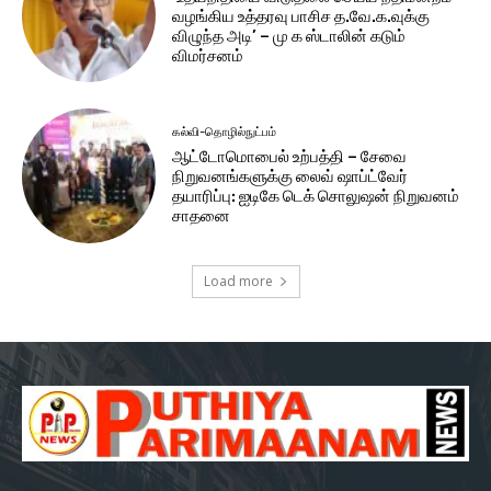
வழங்கிய உத்தரவு பாசிச த.வே.க.வுக்கு
விழுந்த அடி’ – மு க ஸ்டாலின் கடும்
விமர்சனம்
கல்வி-தொழில்நுட்பம்
ஆட்டோமொபைல் உற்பத்தி – சேவை
நிறுவனங்களுக்கு லைவ் ஷாப்ட்வேர்
தயாரிப்பு: ஐடிகே டெக் சொலுஷன் நிறுவனம்
சாதனை
Load more