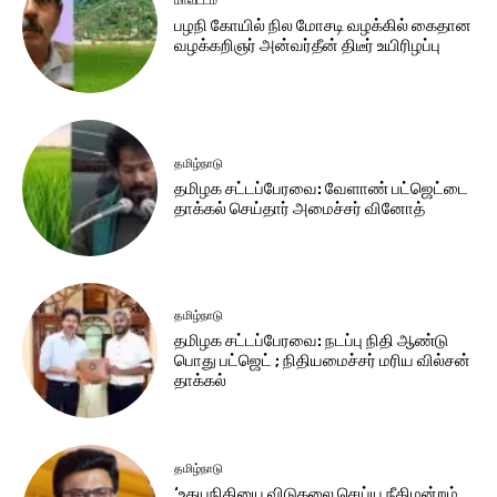
மாவட்டம்
பழநி கோயில் நில மோசடி வழக்கில் கைதான
வழக்கறிஞர் அன்வர்தீன் திடீர் உயிரிழப்பு
தமிழ்நாடு
தமிழக சட்​டப்​பேர​வை: வேளாண் பட்​ஜெட்டை
தாக்கல் செய்தார் அமைச்சர் வினோத்
தமிழ்நாடு
தமிழக சட்டப்பேரவை: நடப்பு நிதி ஆண்​டு
பொது பட்ஜெட் ; நிதியமைச்சர் மரிய வில்சன்
தாக்​கல்
தமிழ்நாடு
‘உதயநிதியை விடுதலை செய்ய நீதிமன்றம்