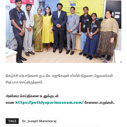
நிகழ்ச்சி ஏற்பாடுகளை ஐ.டி.கே. எஜுகேஷன் சர்வீஸ் நிறுவன அலுவலர்கள்
சிறப்பாக செய்திருந்தனர்.
அண்மை செய்திகளை உடனுக்குடன்
காண
https://puthiyaparimaanam.com/
சேனலை பாருங்கள்.
TAGS
Dr. Joseph Manickaraj