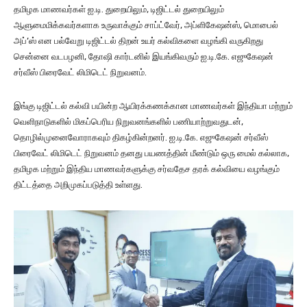
தமிழக மாணவர்கள் ஐ.டி. துறையிலும், டிஜிட்டல் துறையிலும்
ஆளுமைமிக்கவர்களாக உருவாக்கும் சாப்ட்வேர், அப்ளிகேஷன்ஸ், மொபைல்
அப்’ஸ் என பல்வேறு டிஜிட்டல் திறன் உயர் கல்விகளை வழங்கி வருகிறது
சென்னை வடபழனி, தோஷி கார்டனில் இயங்கிவரும் ஐ.டி.கே. எஜுகேஷன்
சர்வீஸ் பிரைவேட் லிமிடெட் நிறுவனம்.
இங்கு டிஜிட்டல் கல்வி பயின்ற ஆயிரக்கணக்கான மாணவர்கள் இந்தியா மற்றும்
வெளிநாடுகளில் மிகப்பெரிய நிறுவனங்களில் பணியாற்றுவதுடன்,
தொழில்முனைவோராகவும் திகழ்கின்றனர். ஐ.டி.கே. எஜுகேஷன் சர்வீஸ்
பிரைவேட் லிமிடெட் நிறுவனம் தனது பயணத்தின் மீண்டும் ஒரு மைல் கல்லாக,
தமிழக மற்றும் இந்திய மாணவர்களுக்கு சர்வதேச தரக் கல்வியை வழங்கும்
திட்டத்தை அறிமுகப்படுத்தி உள்ளது.