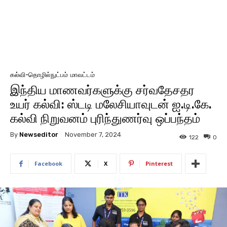
கல்வி-தொழில்நுட்பம்
மாவட்டம்
இந்திய மாணவர்களுக்கு சர்வதேசதர
உயர் கல்வி: ஸ்டடி மலேசியாவுடன் ஐ.டி.கே.
கல்வி நிறுவனம் புரிந்துணர்வு ஒப்பந்தம்
By
Newseditor
November 7, 2024
122
0
Facebook
X
Pinterest