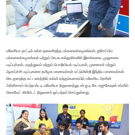
மலேசியா நாட்டில் உள்ள தலைசிறந்த பல்கலைக்கழகங்கள், ஐரோப்பிய
பல்கலைக்கழகங்கள் மற்றும் பிரபல கல்லூரிகளில் இளங்கலை, முதுகலை
படிப்புக்கள், மருத்துவம் மற்றும் பொறியியல் படிப்புகள், முனைவர் மற்றும்
ஆராய்ச்சி படிப்புகளை தமிழக மாணவர்கள் மட்டுமின்றி இந்திய மாணவர்கள்
மிக குறைந்த கட்டணத்தில் கல்வி கற்கும்வகையில் மலேசிய அரசின்
அங்கீகாரம் பெற்ற ஸ்டடி மலேசியா நிறுவனத்துடன் ஐ.டி.கே. எஜுகேஷன் சர்வீஸ்
பிரைவேட் லிமிடெட் நிறுவனம் ஒப்பந்தம் செய்துள்ளது.