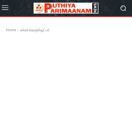
Home
கல்வி-தொழில்நுட்பம்