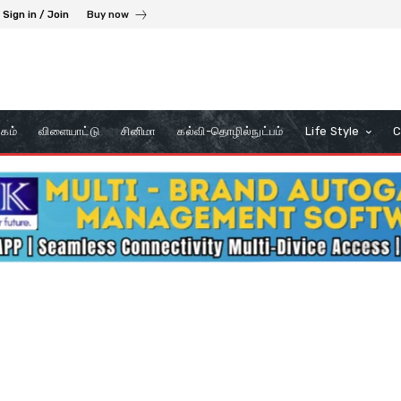
Sign in / Join
Buy now
கம்
விளையாட்டு
சினிமா
கல்வி-தொழில்நுட்பம்
Life Style
C