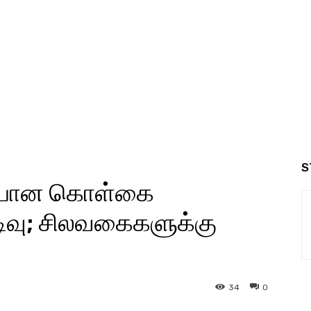
S
து​பான கொள்​கை
டிவு; சிலவகைகளுக்கு
34
0