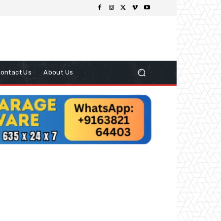
ontact Us
About Us