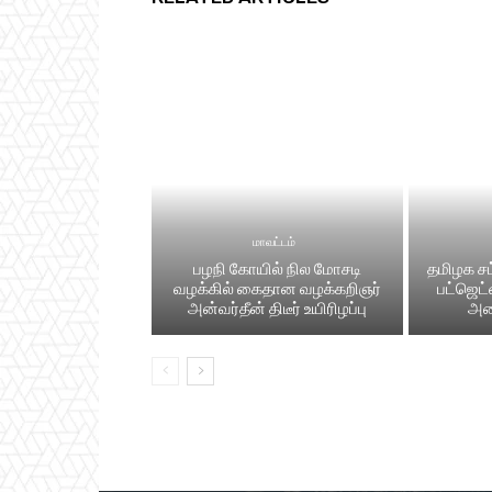
மாவட்டம்
பழநி கோயில் நில மோசடி
தமிழக சட
வழக்கில் கைதான வழக்கறிஞர்
பட்​ஜெட
அன்வர்தீன் திடீர் உயிரிழப்பு
அம