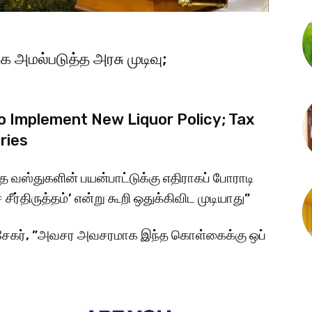
ை அமல்படுத்த அரசு முடிவு;
 Implement New Liquor Policy; Tax
ries
வஸ்​துகளின் பயன்​பாட்​டுக்கு எதி​ராகப் போராடி
்​திருத்​தம்’ என்று கூறி ஒதுக்​கி​விட முடி​யாது”
ிரசேகர், ”அவசர அவசர​மாக இந்த கொள்​கைக்கு ஒப்​