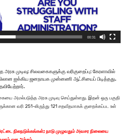
00:31
த அரசு முடிவு; சிலவகைகளுக்கு வரிகுறைப்பு: கேரளா​வில்
யி​லான ஐக்​கிய ஜனநாயக முன்​னணி ஆட்சியைப் பிடித்​தது.
வி​யேற்​றார்.
கையை அமல்படுத்த அரசு முடிவு செய்​துள்​ளது. இதன் ஒரு பகு​தி​
கான வரி 251-லிருந்து 121 சதவீத​மாகக் குறைக்​கப்பட உள்​
இரட்டை நிலநடுக்கங்கள்; நாடு முழுவதும் அவசர நிலையை
க்கலாம் என அச்சம்