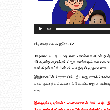
d
e
o
P
00:00
l
a
திருவனந்தபுரம், ஜூன். 25
y
e
கேரளா​வில் புதிய மது​பான கொள்​கை அமல்படுத்
r
10 ஆண்​டு​களுக்​குப் பிறகு காங்கிரஸ் தலை​மை
காங்​கிரஸ் கட்​சி​யின் வி.டி.சதீஷன் முதல்வராக பத
இந்​நிலை​யில், கேரளா​வில் புதிய மது​பானக் கொள்​
யாக, குறைந்த ஆல்​கஹால் கொண்ட மது பானங்​களுக்​
ளது.
இதையும் படியுங்கள் :
வெனிசுலாவில் மிகப் பெரிய 
பிரகடனம்; 1 லட்சம் வரை உயிரிழப்புகள் நேரிட்டிரு