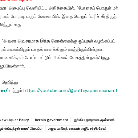
லமா’ அமைப்பு வெளி​யிட்ட அறிக்​கை​யில், ”போதைப் ​பொருள் மற்​
ாகப் போராடி வரும் வேளை​யில், இதை வெறும் ‘வரிச் சீர்​திருத்​
ித்​துள்​ளது.
, ”அவசர அவசர​மாக இந்த கொள்​கைக்கு ஒப்​புதல் வழங்​கப்​பட்​
ாரக் கணக்​கிலும் மாதக் கணக்​கிலும் காத்​திருக்​கின்​றன.
னளிக்​கும் கோப்பு மட்​டும் மின்​னல் வேகத்​தில் நகர்​கிறது.
​பி​யுள்​ளார்​.
தெரிந்து
om/
மற்றும்
https://youtube.com/@puthiyaparimaanamt
ew Liquor Policy
kerala government
ஐக்கிய ஜனநாயக முன்னணி
​-இய்​யத்​துல் உலமா' அமைப்பு
பாஜக மாநிலத் தலை​வர் ராஜீவ் சந்​திரசேகர்