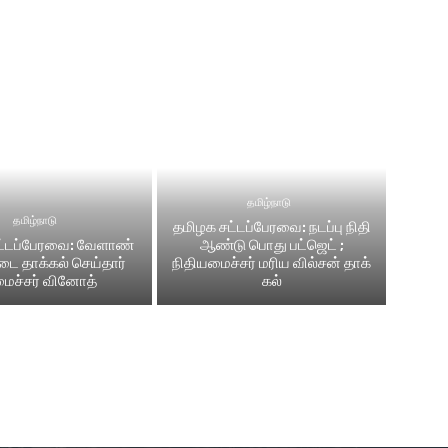
தமிழ்நாடு
தமிழ்நாடு
தமிழக சட்டப்பேரவை: நடப்பு நிதி
்​டப்​பேர​வை: வேளாண்
ஆண்​டு பொது பட்ஜெட் ;
்டை தாக்கல் செய்தார்
நிதியமைச்சர் மரிய வில்சன் தாக்​
ைச்சர் வினோத்
கல்