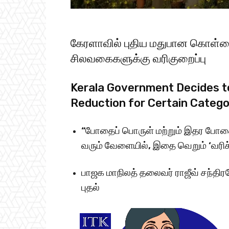
கேரளா​வில் புதிய மது​பான கொள்​க
சிலவகைகளுக்கு வரிகுறைப்பு
Kerala Government Decides to
Reduction for Certain Catego
“போதைப் ​பொருள் மற்​றும் இதர போதை 
வரும் வேளை​யில், இதை வெறும் ‘வரிச் சீர
பாஜக மாநிலத் தலை​வர் ராஜீவ் சந்​த
புதல்
V
i