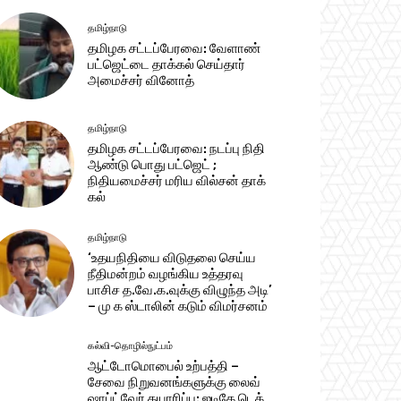
தமிழ்நாடு
தமிழக சட்​டப்​பேர​வை: வேளாண்
பட்​ஜெட்டை தாக்கல் செய்தார்
அமைச்சர் வினோத்
தமிழ்நாடு
தமிழக சட்டப்பேரவை: நடப்பு நிதி
ஆண்​டு பொது பட்ஜெட் ;
நிதியமைச்சர் மரிய வில்சன் தாக்​
கல்
தமிழ்நாடு
‘உதயநிதியை விடுதலை செய்ய
நீதிமன்றம் வழங்கிய உத்தரவு
பாசிச த.வே.க.வுக்கு விழுந்த அடி’
– மு க ஸ்டாலின் கடும் விமர்சனம்
கல்வி-தொழில்நுட்பம்
ஆட்டோமொபைல் உற்பத்தி –
சேவை நிறுவனங்களுக்கு லைவ்
ஷாப்ட்வேர் தயாரிப்பு: ஐடிகே டெக்