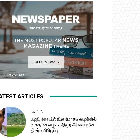
ATEST ARTICLES
மாவட்டம்
பழநி கோயில் நில மோசடி வழக்கில்
கைதான வழக்கறிஞர் அன்வர்தீன்
திடீர் உயிரிழப்பு