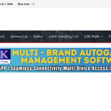
 in / Join
Buy now
கம்
விளையாட்டு
சினிமா
கல்வி-தொழில்நுட்பம்
Life Style
C