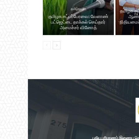
தமிழ்நாடு
தமிழக சட்
தமிழக சட்​டப்​பேர​வை: வேளாண்
ஆண்​
பட்​ஜெட்டை தாக்கல் செய்தார்
நிதியமைச்
அமைச்சர் வினோத்
புதிய பரிமாணம் இணைய செய்த