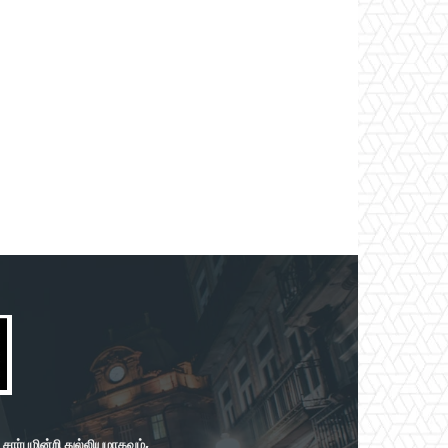
ர்புமின்றி துல்லியமாகவும்,