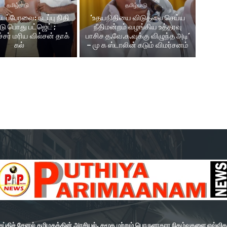
தமிழ்நாடு
தமிழ்நாடு
டப்பேரவை: நடப்பு நிதி
‘உதயநிதியை விடுதலை செய்ய
டு பொது பட்ஜெட் ;
நீதிமன்றம் வழங்கிய உத்தரவு
சர் மரிய வில்சன் தாக்​
பாசிச த.வே.க.வுக்கு விழுந்த அடி’
கல்
– மு க ஸ்டாலின் கடும் விமர்சனம்
ிச் சேனல் தமிழகத்தின் அரசியல், சமூக மற்றும் பொருளாதார நிகழ்வுகளை எவ்வித சா