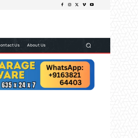
ontact Us
About Us