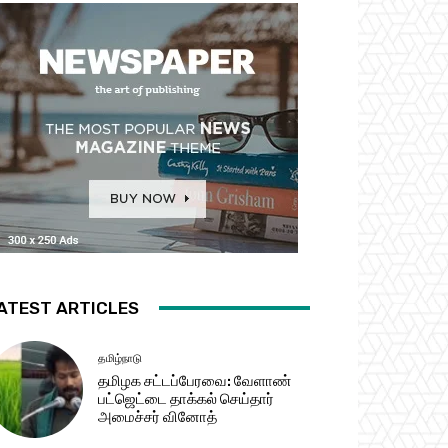
ATEST ARTICLES
தமிழ்நாடு
தமிழக சட்​டப்​பேர​வை: வேளாண்
பட்​ஜெட்டை தாக்கல் செய்தார்
அமைச்சர் வினோத்