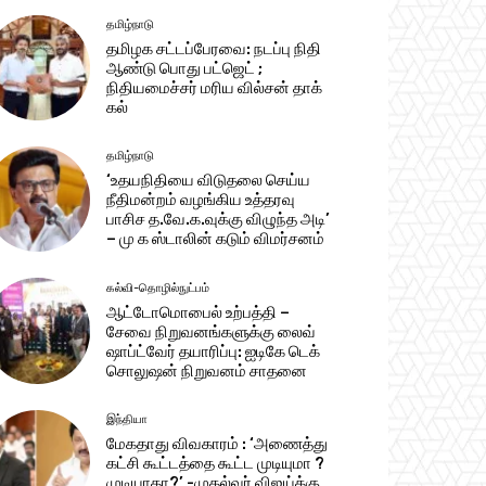
தமிழ்நாடு
தமிழக சட்டப்பேரவை: நடப்பு நிதி
ஆண்​டு பொது பட்ஜெட் ;
நிதியமைச்சர் மரிய வில்சன் தாக்​
கல்
தமிழ்நாடு
‘உதயநிதியை விடுதலை செய்ய
நீதிமன்றம் வழங்கிய உத்தரவு
பாசிச த.வே.க.வுக்கு விழுந்த அடி’
– மு க ஸ்டாலின் கடும் விமர்சனம்
கல்வி-தொழில்நுட்பம்
ஆட்டோமொபைல் உற்பத்தி –
சேவை நிறுவனங்களுக்கு லைவ்
ஷாப்ட்வேர் தயாரிப்பு: ஐடிகே டெக்
சொலுஷன் நிறுவனம் சாதனை
இந்தியா
மேகதாது விவகாரம் : ‘அணைத்து
கட்சி கூட்டத்தை கூட்ட முடியுமா ?
முடியாதா?’ -முதல்வர் விஜய்க்கு