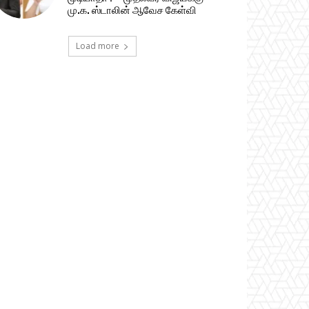
மு.க. ஸ்டாலின் ஆவேச கேள்வி
Load more