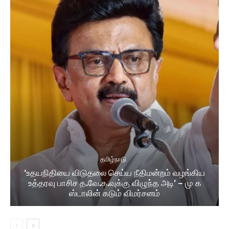
தமிழ்நாடு
‘உதயநிதியை விடுதலை செய்ய நீதிமன்றம் வழங்கிய
உத்தரவு பாசிச த.வே.க.வுக்கு விழுந்த அடி’ – மு க
ஸ்டாலின் கடும் விமர்சனம்