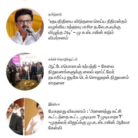
தமிழ்நாடு
‘உதயநிதியை விடுதலை செய்ய நீதிமன்றம்
வழங்கிய உத்தரவு பாசிச த.வே.க.வுக்கு
விழுந்த அடி’ – மு க ஸ்டாலின் கடும்
விமர்சனம்
கல்வி-தொழில்நுட்பம்
ஆட்டோமொபைல் உற்பத்தி – சேவை
நிறுவனங்களுக்கு லைவ் ஷாப்ட்வேர்
தயாரிப்பு: ஐடிகே டெக் சொலுஷன் நிறுவனம்
சாதனை
இந்தியா
மேகதாது விவகாரம் : ‘அணைத்து கட்சி
கூட்டத்தை கூட்ட முடியுமா ? முடியாதா?’
-முதல்வர் விஜய்க்கு மு.க. ஸ்டாலின் ஆவேச
கேள்வி