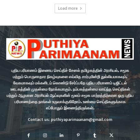
Load more
புதிய பரிமாணம் இணைய செய்திச் சேனல் தமிழகத்தின் அரசியல், சமூக
மற்றும் பொருளாதார நிகழ்வுகளை எவ்வித சார்புமின்றி துல்லியமாகவும்,
வேகமாகவும் மக்களிடம் கொண்டு சேர்ப்பதே புதிய பரிமாணம் டிஜிட்டல்
ஊடகத்தின் முதன்மை நோக்கமாகும். நம்பகத்தன்மை வாய்ந்த செய்திகள்
மற்றும் ஆழமான அரசியல் ஆய்வுகளின் மூலம் சமூக மாற்றத்திற்கான ஒரு புதிய
பரிமாணத்தை நாங்கள் உருவாக்குகிறோம். உண்மை செய்திகளுக்காக
எப்போதும் இணைந்திருங்கள்.
Contact us: puthiyaparimaanam@gmail.com