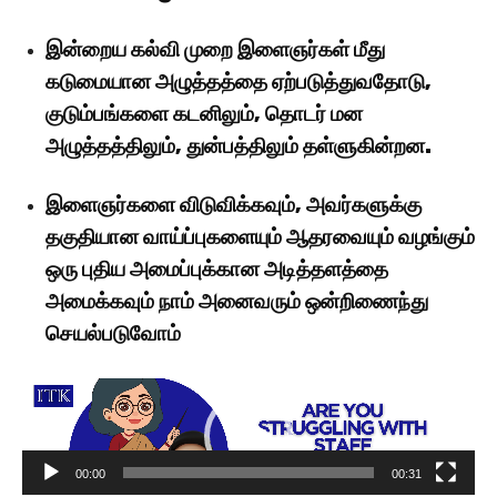
இன்றைய கல்வி முறை இளைஞர்கள் மீது
கடுமையான அழுத்தத்தை ஏற்படுத்துவதோடு,
குடும்பங்களை கடனிலும், தொடர் மன
அழுத்தத்திலும், துன்பத்திலும் தள்ளுகின்றன.
இளைஞர்களை விடுவிக்கவும், அவர்களுக்கு
தகுதியான வாய்ப்புகளையும் ஆதரவையும் வழங்கும்
ஒரு புதிய அமைப்புக்கான அடித்தளத்தை
அமைக்கவும் நாம் அனைவரும் ஒன்றிணைந்து
செயல்படுவோம்
V
i
d
e
00:00
00:31
o