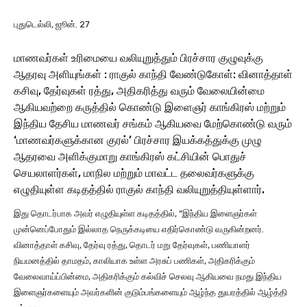
P
புதுடெல்லி, ஜூன். 27
l
a
மாணவர்கள் உரிமையை வலியுறுத்தும் பிரச்சார குழுவுக்கு
y
ஆதரவு அளியுங்கள் : ராகுல் காந்தி வேண்டுகோள்: வினாத்தாள்
e
கசிவு, தேர்வுகள் ரத்து, அதிகரித்து வரும் வேலையின்மை
r
ஆகியவற்றை கருத்தில் கொண்டு இளைஞர் காங்கிரஸ் மற்றும்
இந்திய தேசிய மாணவர் சங்கம் ஆகியவை மேற்கொண்டு வரும்
‘மாணவர்களுக்கான குரல்’ பிரச்சார இயக்கத்துக்கு முழு
ஆதரவை அளிக்குமாறு காங்கிரஸ் கட்சியின் பொதுச்
செயலாளர்கள், மாநில மற்றும் மாவட்ட தலைவர்களுக்கு
எழுதியுள்ள கடிதத்தில் ராகுல் காந்தி வலியுறுத்தியுள்ளார்.
இது தொடர்பாக அவர் எழுதியுள்ள கடிதத்தில், “இந்திய இளைஞர்கள்
முன்னெப்போதும் இல்லாத நெருக்கடியை எதிர்கொண்டு வருகின்றனர்.
வினாத்தாள் கசிவு, தேர்வு ரத்து, தொடர் மறு தேர்வுகள், பணியாளர்
நியமனத்தில் தாமதம், காலியாக உள்ள அரசுப் பணிகள், அதிகரிக்கும்
வேலைவாய்ப்பின்மை, அதிகரிக்கும் கல்விச் செலவு ஆகியவை நமது இந்திய
இளைஞர்களையும் அவர்களின் குடும்பங்களையும் ஆழ்ந்த துயரத்தில் ஆழ்த்தி