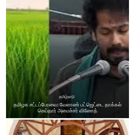
தமிழ்நாடு
தமிழக சட்​டப்​பேர​வை: வேளாண் பட்​ஜெட்டை தாக்கல்
செய்தார் அமைச்சர் வினோத்