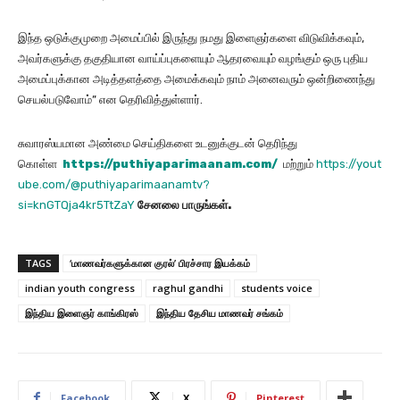
இந்த ஒடுக்குமுறை அமைப்பில் இருந்து நமது இளைஞர்களை விடுவிக்கவும்,
அவர்களுக்கு தகுதியான வாய்ப்புகளையும் ஆதரவையும் வழங்கும் ஒரு புதிய
அமைப்புக்கான அடித்தளத்தை அமைக்கவும் நாம் அனைவரும் ஒன்றிணைந்து
செயல்படுவோம்” என தெரிவித்துள்ளார்.
சுவாரஸ்யமான அண்மை செய்திகளை உடனுக்குடன் தெரிந்து
கொள்ள
https://puthiyaparimaanam.com/
மற்றும்
https://yout
ube.com/@puthiyaparimaanamtv?
si=knGTQja4kr5TtZaY
சேனலை
பாருங்கள்
.
TAGS
‘மாணவர்களுக்கான குரல்’ பிரச்சார இயக்கம்
indian youth congress
raghul gandhi
students voice
இந்திய இளைஞர் காங்கிரஸ்
இந்திய தேசிய மாணவர் சங்கம்
Facebook
X
Pinterest