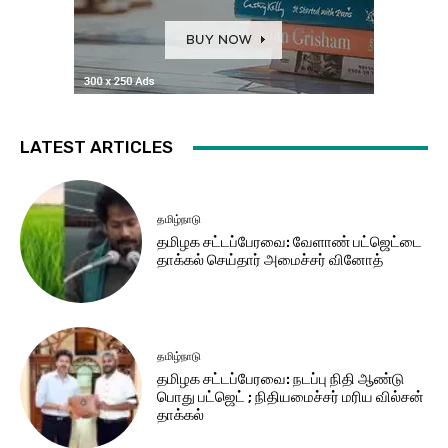
LATEST ARTICLES
தமிழ்நாடு
தமிழக சட்​டப்​பேர​வை: வேளாண் பட்​ஜெட்டை
தாக்கல் செய்தார் அமைச்சர் வினோத்
தமிழ்நாடு
தமிழக சட்டப்பேரவை: நடப்பு நிதி ஆண்​டு
பொது பட்ஜெட் ; நிதியமைச்சர் மரிய வில்சன்
தாக்​கல்