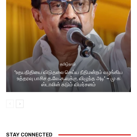
தமிழ்நாடு
‘உதயநிதியை விடுதலை செய்ய நீதிமன்றம் வழங்கிய
உத்தரவு பாசிச த.வே.க.வுக்கு விழுந்த அடி’ – மு க
ஸ்டாலின் கடும் விமர்சனம்
STAY CONNECTED