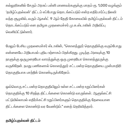
கல்லூரிகளில் சேரும் அரசுப் பள்ளி மாணவர்களுக்கு மாதம் ரூ. 1,000 வழங்கும்
‘தமிழ்ப்புதல்வன்’ திட்டம் எப்போது தொடங்கப்படும் என்ற எதிர்பார்ப்பு நிலவி
வந்த சூழலில், வரும் ஆகஸ்ட் 9 ஆம் தேதி கோவையில் தமிழ்ப்புதல்வன் திட்டம்
தொடங்கப்படும் என தமிழக முதலமைச்சர் மு.க.ஸ்டாலின் அறிவிப்பு
வெளியிட்டுள்ளார்.
மேலும் பேசிய முதலமைச்சர் ஸ்டாலின், “கொளத்தூர் தொகுதிக்கு வரும்போது
என்னையே அறியாமல் புதிய உற்சாகம் பிறக்கிறது. முடிந்த அளவுக்கு 10
நாளுக்கு ஒருமுறையோ வாரத்துக்கு ஒரு முறையோ கொளத்தூருக்கு
வருகிறேன். நமது பணிகளால் கொளத்தூர் சட்டமன்ற தொகுதியை முன்மாதிரி
தொகுதியாக மாற்றிக் கொண்டிருக்கிறோம்.
ஒவ்வொரு சட்டமன்ற தொகுதியிலும் உள்ள சட்டமன்ற உறுப்பினர்கள்
தொகுதிக்கு 10 சிறந்த திட்டங்களை கொண்டு வாருங்கள். ஆளுங்கட்சி
மட்டுமில்லாமல் எதிர்க்கட்சி உறுப்பினர்களும் தொகுதிக்கு தேவையான
திட்டங்களை கொண்டு வர வேண்டும்.” எனத் தெரிவித்தார்.
தமிழ்ப்புதல்வன் திட்டம்