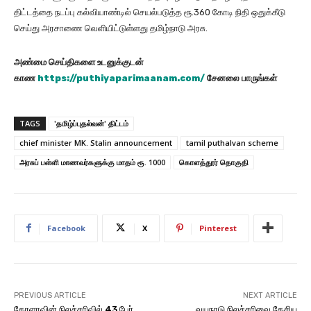
திட்டத்தை நடப்பு கல்வியாண்டில் செயல்படுத்த ரூ.360 கோடி நிதி ஒதுக்கீடு
செய்து அரசாணை வெளியிட்டுள்ளது தமிழ்நாடு அரசு.
அண்மை செய்திகளை உடனுக்குடன்
காண
https://puthiyaparimaanam.com/
சேனலை பாருங்கள்
TAGS
'தமிழ்ப்புதல்வன்' திட்டம்
chief minister MK. Stalin announcement
tamil puthalvan scheme
அரசுப் பள்ளி மாணவர்களுக்கு மாதம் ரூ. 1000
கொளத்தூர் தொகுதி
Facebook
X
Pinterest
PREVIOUS ARTICLE
NEXT ARTICLE
கேரளாவின் நிலச்சரிவில் 43 பேர்
வயநாடு நிலச்சரிவை தேசிய