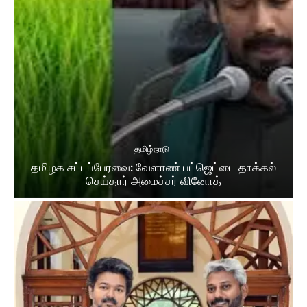
தமிழ்நாடு
தமிழக சட்​டப்​பேர​வை: வேளாண் பட்​ஜெட்டை தாக்கல்
செய்தார் அமைச்சர் வினோத்