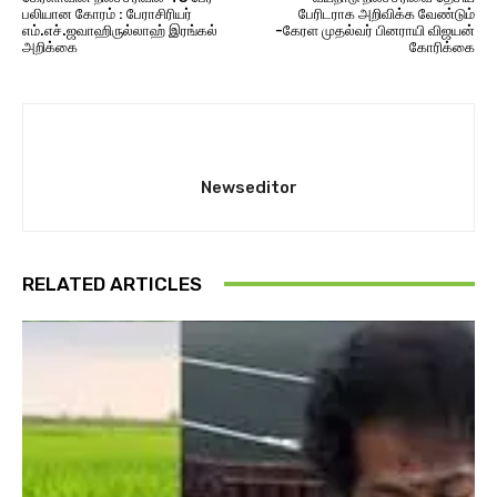
பலியான கோரம் : பேராசிரியர்
பேரிடராக அறிவிக்க வேண்டும்
எம்.எச்.ஜவாஹிருல்லாஹ் இரங்கல்
-கேரள முதல்வர் பினராயி விஜயன்
அறிக்கை
கோரிக்கை
Newseditor
RELATED ARTICLES