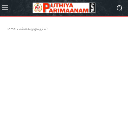
Home
கல்வி-தொழில்நுட்பம்