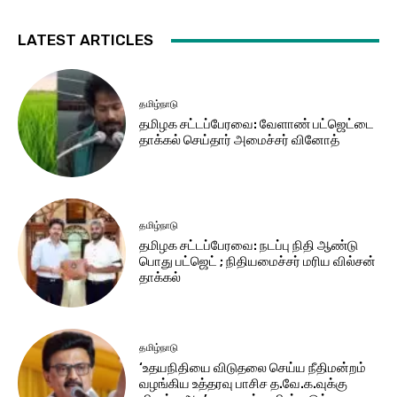
LATEST ARTICLES
தமிழ்நாடு
தமிழக சட்​டப்​பேர​வை: வேளாண் பட்​ஜெட்டை
தாக்கல் செய்தார் அமைச்சர் வினோத்
தமிழ்நாடு
தமிழக சட்டப்பேரவை: நடப்பு நிதி ஆண்​டு
பொது பட்ஜெட் ; நிதியமைச்சர் மரிய வில்சன்
தாக்​கல்
தமிழ்நாடு
‘உதயநிதியை விடுதலை செய்ய நீதிமன்றம்
வழங்கிய உத்தரவு பாசிச த.வே.க.வுக்கு