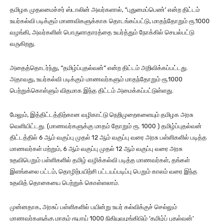
தமிழக முதலமைச்சர் ஸ்டாலின் அவர்களால், “புதுமைப்பெண்’ என்ற திட்டம்
உயர்கல்வி படிக்கும் மாணவிகளுக்காக தொடங்கப்பட்டு, மாதந்தோறும் ரூ.1000
வழங்கி, அவர்களின் பொருளாதாரத்தை உயர்த்தும் நோக்கில் செயல்பட்டு
வருகிறது.
அதைத்தொடர்ந்து, “தமிழ்ப்புதல்வன்” என்ற திட்டம் அறிவிக்கப்பட்டது.
அதாவது, உயர்கல்வி படிக்கும் மாணவர்களும் மாதந்தோறும் ரூ.1000
பெற்றுக்கொள்ளும் விதமாக இந்த திட்டம் அமைக்கப்பட்டுள்ளது.
மேலும், இத்திட்டத்திற்கான வழிகாட்டு நெறிமுறைகளையும் தமிழக அரசு
வெளியிட்டது. (மாணவர்களுக்கு மாதம் தோறும் ரூ. 1000 ) தமிழ்ப்புதல்வன்
திட்டத்தில் 6 ஆம் வகுப்பு முதல் 12 ஆம் வகுப்பு வரை அரசு பள்ளிகளில் படித்த
மாணவர்கள் மற்றும், 6 ஆம் வகுப்பு முதல் 12 ஆம் வகுப்பு வரை அரசு
உதவிபெறும் பள்ளிகளில் தமிழ் வழிக்கல்வி படித்த மாணவர்கள், தங்கள்
இளங்கலை பட்டம், தொழிற்பயிற்சி பட்டயப்படிப்பு பெறும் காலம் வரை இந்த
உதவித் தொகையை பெற்றுக் கொள்ளலாம்.
முன்னதாக, அரசுப் பள்ளிகளில் பயின்று உயர் கல்விக்குச் செல்லும்
மாணவர்களுக்கு மாதம் ரூபாய் 1000 நிதியுவழங்கிடும் ‘தமிழ்ப் புதல்வன்’