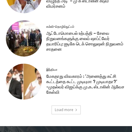
விழுந்த அடி’ – மு க ஸ்டாலின் கடும்
விமர்சனம்
கல்வி-தொழில்நுட்பம்
ஆட்டோமொபைல் உற்பத்தி – சேவை
நிறுவனங்களுக்கு லைவ் ஷாப்ட்வேர்
தயாரிப்பு: ஐடிகே டெக் சொலுஷன் நிறுவனம்
சாதனை
இந்தியா
மேகதாது விவகாரம் : ‘அணைத்து கட்சி
கூட்டத்தை கூட்ட முடியுமா ? முடியாதா?’
-முதல்வர் விஜய்க்கு மு.க. ஸ்டாலின் ஆவேச
கேள்வி
Load more