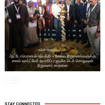
கல்வி-தொழில்நுட்பம்
ஆட்டோமொபைல் உற்பத்தி – சேவை நிறுவனங்களுக்கு
லைவ் ஷாப்ட்வேர் தயாரிப்பு: ஐடிகே டெக் சொலுஷன்
நிறுவனம் சாதனை
STAY CONNECTED