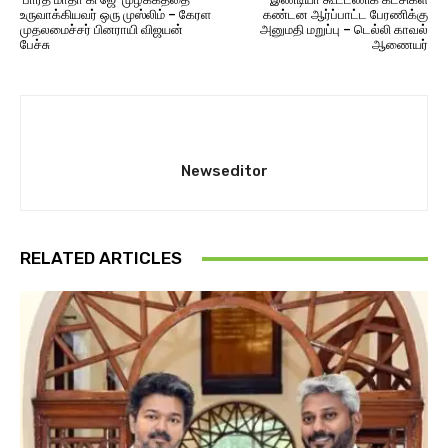
உருவாக்கியவர் ஒரு முஸ்லிம் – கேரள
கண்டன ஆர்ப்பாட்ட பேரணிக்கு
முதலமைச்சர் பினராயி விஜயன்
அனுமதி மறுப்பு – டெல்லி காவல்
பேச்சு
ஆணையர்
Newseditor
RELATED ARTICLES