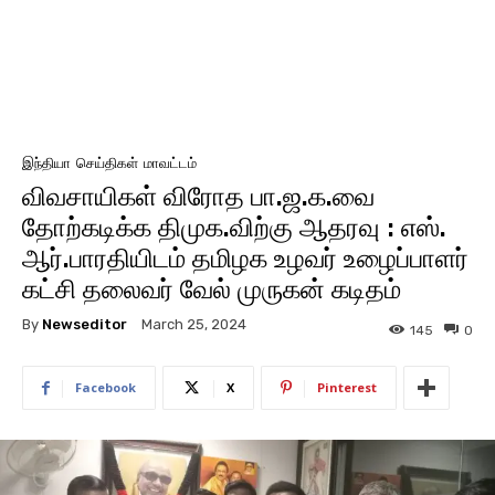
இந்தியா
செய்திகள்
மாவட்டம்
விவசாயிகள் விரோத பா.ஜ.க.வை
தோற்கடிக்க திமுக.விற்கு ஆதரவு : எஸ்.
ஆர்.பாரதியிடம் தமிழக உழவர் உழைப்பாளர்
கட்சி தலைவர் வேல் முருகன் கடிதம்
By
Newseditor
March 25, 2024
145
0
Facebook
X
Pinterest