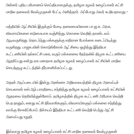
பின்னர் புதிய பரிமாணம் செய்தியாளருக்கு, தமிழக உழவர் உழைப்பாளர் கட்சி
மாநில தலைவர் வேல்முருகன் பேட்டி அளித்தார். அப்போது அவர் கூறியதாவது:-
மத்தியில் ஆட்சியில் இருக்கும் மோடி தலைமையிலான பா.ஜ.க. அரசு,
விவசாயிகளை கடுமையாக வஞ்சித்து, கொலை வெறித் தாண்டவம்
ஆடிவருகிறது. தொடர்ந்து மக்களுக்கு எதிரான போக்கை கடைப்பிடித்து
வருகிறது. பாஜக.வின் கொடுங்கோல் ஆட்சியை ஒழித்து இந்தியா
கூட்டணியின் நல்லாட்சி மலர, வரும் மக்களவை தேர்தலில் திமுக கூட்டணியை
ஆதரிப்பது என்று ஏக மனதாக தமிழக உழவர் உழைப்பாளர் கட்சியின் மாநில
செயற்குழு கூட்டத்தில் தீர்மானிக்கப்பட்டது.
அதன் அடிப்படையில் இன்று அண்ணா அறிவாலயத்தில் திமுக அமைப்புச்
செயலாளர் எஸ்.ஆர்.பாரதியை, சந்தித்து தமிழக உழவர் உழைப்பாளர் கட்சியின்
ஆதரவை தெரிவித்துள்ளோம். தமிழகத்தில் திமுக கூட்டணி அமோக வெற்றி
பெற நானும், எனது கட்சி நிர்வாகிகளும், விவசாயிகளும் மக்களை சந்தித்து
வாக்கு சேகரிப்போம். நிச்சயம் இந்தியா கூட்டணி வெற்றி பெற்று ஆட்சி
அமைப்பது உறுதி.
இவ்வாறு தமிழக உழவர் உழைப்பாளர் கட்சி மாநில தலைவர் வேல்முருகன்