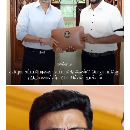
தமிழ்நாடு
தமிழக சட்டப்பேரவை: நடப்பு நிதி ஆண்​டு பொது பட்ஜெட்
; நிதியமைச்சர் மரிய வில்சன் தாக்​கல்