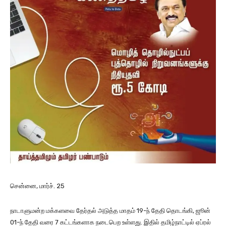
சென்னை, மார்ச். 25
நாடாளுமன்ற மக்களவை தேர்தல் அடுத்த மாதம் 19-ந் தேதி தொடங்கி, ஜூன்
01-ந் தேதி வரை 7 கட்டங்களாக நடைபெற உள்ளது. இதில் தமிழ்நாட்டில் ஏப்ரல்