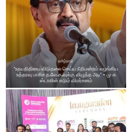
தமிழ்நாடு
‘உதயநிதியை விடுதலை செய்ய நீதிமன்றம் வழங்கிய
உத்தரவு பாசிச த.வே.க.வுக்கு விழுந்த அடி’ – மு க
ஸ்டாலின் கடும் விமர்சனம்