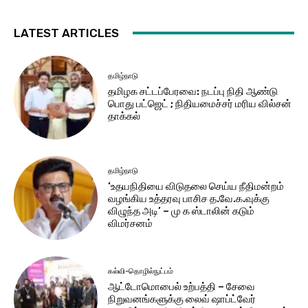
LATEST ARTICLES
தமிழ்நாடு
தமிழக சட்டப்பேரவை: நடப்பு நிதி ஆண்​டு
பொது பட்ஜெட் ; நிதியமைச்சர் மரிய வில்சன்
தாக்​கல்
தமிழ்நாடு
‘உதயநிதியை விடுதலை செய்ய நீதிமன்றம்
வழங்கிய உத்தரவு பாசிச த.வே.க.வுக்கு
விழுந்த அடி’ – மு க ஸ்டாலின் கடும்
விமர்சனம்
கல்வி-தொழில்நுட்பம்
ஆட்டோமொபைல் உற்பத்தி – சேவை
நிறுவனங்களுக்கு லைவ் ஷாப்ட்வேர்