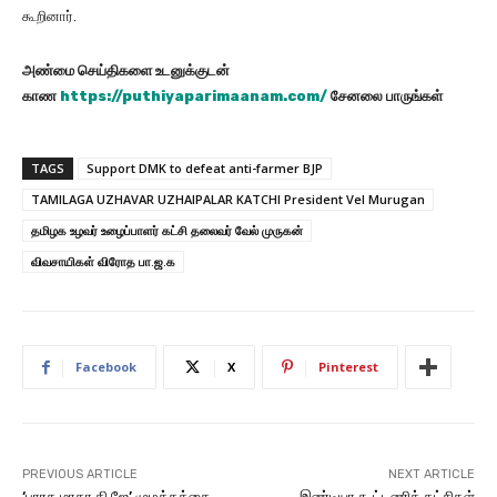
கூறினார்.
அண்மை செய்திகளை உடனுக்குடன்
காண
https://puthiyaparimaanam.com/
சேனலை பாருங்கள்
TAGS
Support DMK to defeat anti-farmer BJP
TAMILAGA UZHAVAR UZHAIPALAR KATCHI President Vel Murugan
தமிழக உழவர் உழைப்பாளர் கட்சி தலைவர் வேல் முருகன்
விவசாயிகள் விரோத பா.ஜ.க
Facebook
X
Pinterest
PREVIOUS ARTICLE
NEXT ARTICLE
‘பாரத மாதா கி ஜே’ முழக்கத்தை
இண்டியா கூட்டணிக் கட்சிகள்