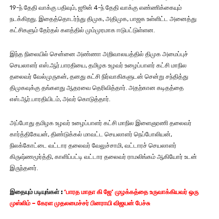
19-ந் தேதி வாக்கு பதிவும், ஜூன் 4-ந் தேதி வாக்கு எண்ணிக்கையும்
நடக்கிறது. இதைத்தொடர்ந்து திமுக, அதிமுக, பாஜக உள்ளிட்ட அனைத்து
கட்சிகளும் தேர்தல் களத்தில் மும்முரமாக ஈடுபட்டுள்ளன.
இந்த நிலையில் சென்னை அண்ணா அறிவாலயத்தில் திமுக அமைப்புச்
செயலாளர் எஸ்.ஆர்.பாரதியை, தமிழக உழவர் உழைப்பாளர் கட்சி மாநில
தலைவர் வேல்முருகன், தனது கட்சி நிர்வாகிகளுடன் சென்று சந்தித்து
திமுகவுக்கு தங்களது ஆதரவை தெரிவித்தார். அதற்கான கடிதத்தை
எஸ்.ஆர்.பாரதியிடம், அவர் கொடுத்தார்.
அப்போது தமிழக உழவர் உழைப்பாளர் கட்சி மாநில இளைஞரணி தலைவர்
கார்த்திகேயன், திண்டுக்கல் மாவட்ட செயலாளர் நெப்போலியன்,
நிலக்கோட்டை வட்டார தலைவர் வேலுச்சாமி, வட்டாரச் செயலாளர்
கிருஷ்ணமூர்த்தி, காளிப்பட்டி வட்டார தலைவர் ராமலிங்கம் ஆகியோர் உடன்
இருந்தனர்.
இதையும் படியுங்கள் :
‘பாரத மாதா கி ஜே’ முழக்கத்தை உருவாக்கியவர் ஒரு
முஸ்லிம் – கேரள முதலமைச்சர் பினராயி விஜயன் பேச்சு