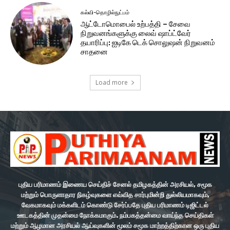
கல்வி-தொழில்நுட்பம்
ஆட்டோமொபைல் உற்பத்தி – சேவை
நிறுவனங்களுக்கு லைவ் ஷாப்ட்வேர்
தயாரிப்பு: ஐடிகே டெக் சொலுஷன் நிறுவனம்
சாதனை
Load more
புதிய பரிமாணம் இணைய செய்திச் சேனல் தமிழகத்தின் அரசியல், சமூக
மற்றும் பொருளாதார நிகழ்வுகளை எவ்வித சார்புமின்றி துல்லியமாகவும்,
வேகமாகவும் மக்களிடம் கொண்டு சேர்ப்பதே புதிய பரிமாணம் டிஜிட்டல்
ஊடகத்தின் முதன்மை நோக்கமாகும். நம்பகத்தன்மை வாய்ந்த செய்திகள்
மற்றும் ஆழமான அரசியல் ஆய்வுகளின் மூலம் சமூக மாற்றத்திற்கான ஒரு புதிய