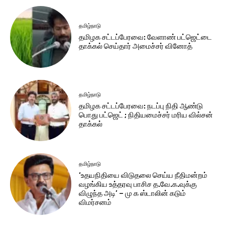
தமிழ்நாடு
தமிழக சட்​டப்​பேர​வை: வேளாண் பட்​ஜெட்டை
தாக்கல் செய்தார் அமைச்சர் வினோத்
தமிழ்நாடு
தமிழக சட்டப்பேரவை: நடப்பு நிதி ஆண்​டு
பொது பட்ஜெட் ; நிதியமைச்சர் மரிய வில்சன்
தாக்​கல்
தமிழ்நாடு
‘உதயநிதியை விடுதலை செய்ய நீதிமன்றம்
வழங்கிய உத்தரவு பாசிச த.வே.க.வுக்கு
விழுந்த அடி’ – மு க ஸ்டாலின் கடும்
விமர்சனம்