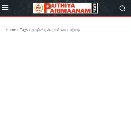
Home
Tags
ஐ.ஆர்.சி.டி.சி. மூலம் உணவு ஏற்பாடு