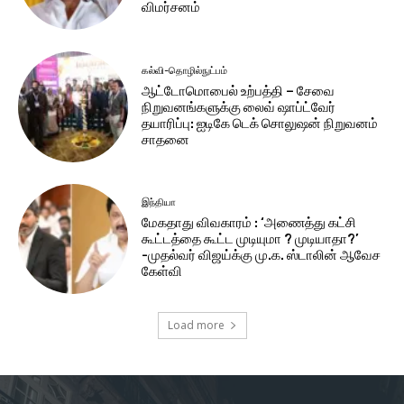
விமர்சனம்
கல்வி-தொழில்நுட்பம்
ஆட்டோமொபைல் உற்பத்தி – சேவை
நிறுவனங்களுக்கு லைவ் ஷாப்ட்வேர்
தயாரிப்பு: ஐடிகே டெக் சொலுஷன் நிறுவனம்
சாதனை
இந்தியா
மேகதாது விவகாரம் : ‘அணைத்து கட்சி
கூட்டத்தை கூட்ட முடியுமா ? முடியாதா?’
-முதல்வர் விஜய்க்கு மு.க. ஸ்டாலின் ஆவேச
கேள்வி
Load more