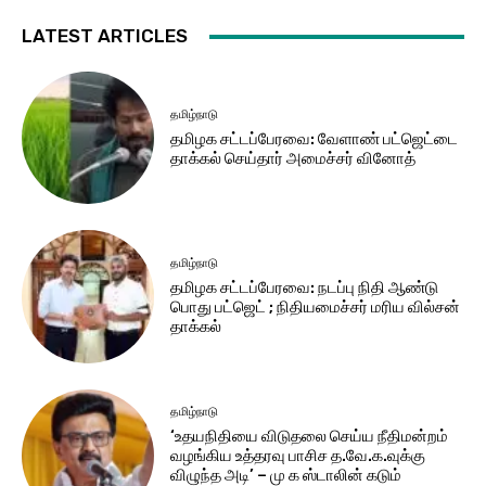
LATEST ARTICLES
தமிழ்நாடு
தமிழக சட்​டப்​பேர​வை: வேளாண் பட்​ஜெட்டை
தாக்கல் செய்தார் அமைச்சர் வினோத்
தமிழ்நாடு
தமிழக சட்டப்பேரவை: நடப்பு நிதி ஆண்​டு
பொது பட்ஜெட் ; நிதியமைச்சர் மரிய வில்சன்
தாக்​கல்
தமிழ்நாடு
‘உதயநிதியை விடுதலை செய்ய நீதிமன்றம்
வழங்கிய உத்தரவு பாசிச த.வே.க.வுக்கு
விழுந்த அடி’ – மு க ஸ்டாலின் கடும்