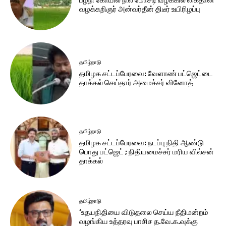
வழக்கறிஞர் அன்வர்தீன் திடீர் உயிரிழப்பு
தமிழ்நாடு
தமிழக சட்​டப்​பேர​வை: வேளாண் பட்​ஜெட்டை
தாக்கல் செய்தார் அமைச்சர் வினோத்
தமிழ்நாடு
தமிழக சட்டப்பேரவை: நடப்பு நிதி ஆண்​டு
பொது பட்ஜெட் ; நிதியமைச்சர் மரிய வில்சன்
தாக்​கல்
தமிழ்நாடு
‘உதயநிதியை விடுதலை செய்ய நீதிமன்றம்
வழங்கிய உத்தரவு பாசிச த.வே.க.வுக்கு