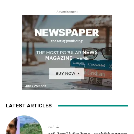
- Advertisement -
LATEST ARTICLES
மாவட்டம்
பழநி கோயில் நில மோசடி வழக்கில் கைதான