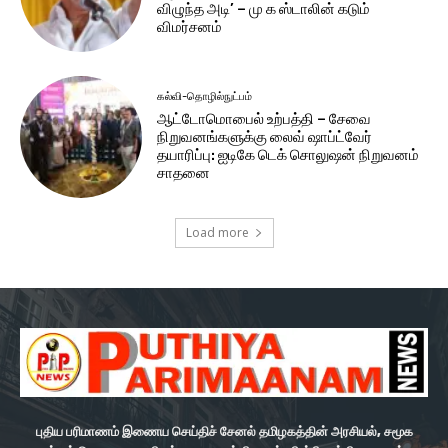
விழுந்த அடி’ – மு க ஸ்டாலின் கடும்
விமர்சனம்
கல்வி-தொழில்நுட்பம்
ஆட்டோமொபைல் உற்பத்தி – சேவை
நிறுவனங்களுக்கு லைவ் ஷாப்ட்வேர்
தயாரிப்பு: ஐடிகே டெக் சொலுஷன் நிறுவனம்
சாதனை
Load more
புதிய பரிமாணம் இணைய செய்திச் சேனல் தமிழகத்தின் அரசியல், சமூக