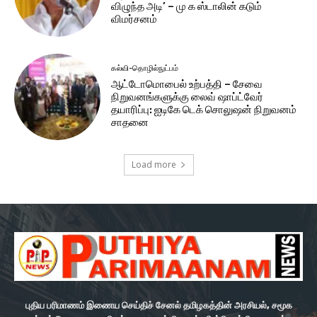
விழுந்த அடி’ – மு க ஸ்டாலின் கடும்
விமர்சனம்
கல்வி-தொழில்நுட்பம்
ஆட்டோமொபைல் உற்பத்தி – சேவை
நிறுவனங்களுக்கு லைவ் ஷாப்ட்வேர்
தயாரிப்பு: ஐடிகே டெக் சொலுஷன் நிறுவனம்
சாதனை
Load more
புதிய பரிமாணம் இணைய செய்திச் சேனல் தமிழகத்தின் அரசியல், சமூக