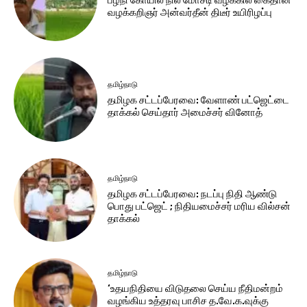
வழக்கறிஞர் அன்வர்தீன் திடீர் உயிரிழப்பு
தமிழ்நாடு
தமிழக சட்​டப்​பேர​வை: வேளாண் பட்​ஜெட்டை
தாக்கல் செய்தார் அமைச்சர் வினோத்
தமிழ்நாடு
தமிழக சட்டப்பேரவை: நடப்பு நிதி ஆண்​டு
பொது பட்ஜெட் ; நிதியமைச்சர் மரிய வில்சன்
தாக்​கல்
தமிழ்நாடு
‘உதயநிதியை விடுதலை செய்ய நீதிமன்றம்
வழங்கிய உத்தரவு பாசிச த.வே.க.வுக்கு