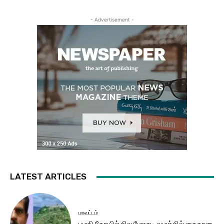
- Advertisement -
LATEST ARTICLES
மாவட்டம்
பழநி கோயில் நில மோசடி வழக்கில் கைதான