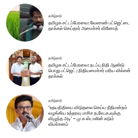
தமிழ்நாடு
தமிழக சட்​டப்​பேர​வை: வேளாண் பட்​ஜெட்டை
தாக்கல் செய்தார் அமைச்சர் வினோத்
தமிழ்நாடு
தமிழக சட்டப்பேரவை: நடப்பு நிதி ஆண்​டு
பொது பட்ஜெட் ; நிதியமைச்சர் மரிய வில்சன்
தாக்​கல்
தமிழ்நாடு
‘உதயநிதியை விடுதலை செய்ய நீதிமன்றம்
வழங்கிய உத்தரவு பாசிச த.வே.க.வுக்கு
விழுந்த அடி’ – மு க ஸ்டாலின் கடும்
விமர்சனம்