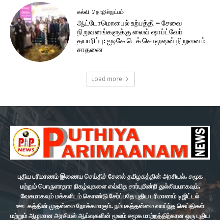
கல்வி-தொழில்நுட்பம்
ஆட்டோமொபைல் உற்பத்தி – சேவை
நிறுவனங்களுக்கு லைவ் ஷாப்ட்வேர்
தயாரிப்பு: ஐடிகே டெக் சொலுஷன் நிறுவனம்
சாதனை
Load more
புதிய பரிமாணம் இணைய செய்திச் சேனல் தமிழகத்தின் அரசியல், சமூக
மற்றும் பொருளாதார நிகழ்வுகளை எவ்வித சார்புமின்றி துல்லியமாகவும்,
வேகமாகவும் மக்களிடம் கொண்டு சேர்ப்பதே புதிய பரிமாணம் டிஜிட்டல்
ஊடகத்தின் முதன்மை நோக்கமாகும். நம்பகத்தன்மை வாய்ந்த செய்திகள்
மற்றும் ஆழமான அரசியல் ஆய்வுகளின் மூலம் சமூக மாற்றத்திற்கான ஒரு புதிய