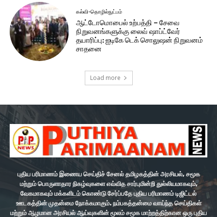
கல்வி-தொழில்நுட்பம்
ஆட்டோமொபைல் உற்பத்தி – சேவை
நிறுவனங்களுக்கு லைவ் ஷாப்ட்வேர்
தயாரிப்பு: ஐடிகே டெக் சொலுஷன் நிறுவனம்
சாதனை
Load more
புதிய பரிமாணம் இணைய செய்திச் சேனல் தமிழகத்தின் அரசியல், சமூக
மற்றும் பொருளாதார நிகழ்வுகளை எவ்வித சார்புமின்றி துல்லியமாகவும்,
வேகமாகவும் மக்களிடம் கொண்டு சேர்ப்பதே புதிய பரிமாணம் டிஜிட்டல்
ஊடகத்தின் முதன்மை நோக்கமாகும். நம்பகத்தன்மை வாய்ந்த செய்திகள்
மற்றும் ஆழமான அரசியல் ஆய்வுகளின் மூலம் சமூக மாற்றத்திற்கான ஒரு புதிய