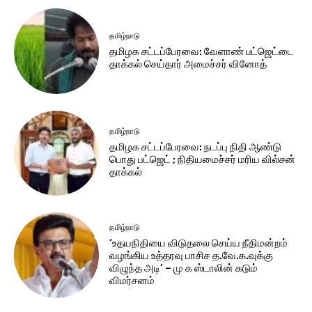
தமிழ்நாடு
தமிழக சட்​டப்​பேர​வை: வேளாண் பட்​ஜெட்டை
தாக்கல் செய்தார் அமைச்சர் வினோத்
தமிழ்நாடு
தமிழக சட்டப்பேரவை: நடப்பு நிதி ஆண்​டு
பொது பட்ஜெட் ; நிதியமைச்சர் மரிய வில்சன்
தாக்​கல்
தமிழ்நாடு
‘உதயநிதியை விடுதலை செய்ய நீதிமன்றம்
வழங்கிய உத்தரவு பாசிச த.வே.க.வுக்கு
விழுந்த அடி’ – மு க ஸ்டாலின் கடும்
விமர்சனம்