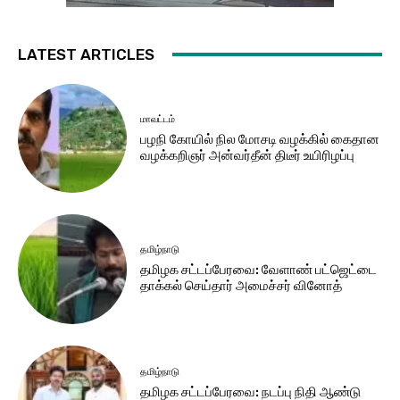
LATEST ARTICLES
மாவட்டம்
பழநி கோயில் நில மோசடி வழக்கில் கைதான
வழக்கறிஞர் அன்வர்தீன் திடீர் உயிரிழப்பு
தமிழ்நாடு
தமிழக சட்​டப்​பேர​வை: வேளாண் பட்​ஜெட்டை
தாக்கல் செய்தார் அமைச்சர் வினோத்
தமிழ்நாடு
தமிழக சட்டப்பேரவை: நடப்பு நிதி ஆண்​டு