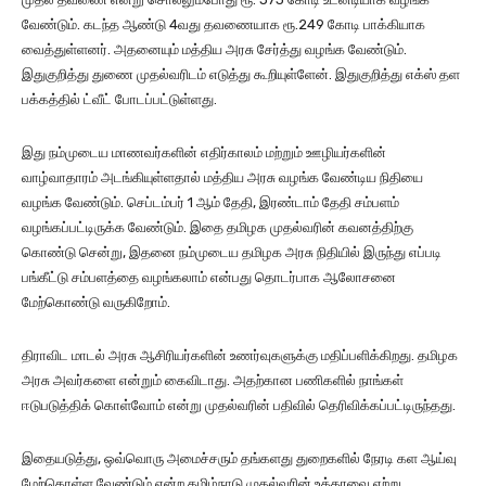
வேண்டும். கடந்த ஆண்டு 4வது தவணையாக ரூ.249 கோடி பாக்கியாக
வைத்துள்ளனர். அதனையும் மத்திய அரசு சேர்த்து வழங்க வேண்டும்.
இதுகுறித்து துணை முதல்வரிடம் எடுத்து கூறியுள்ளேன். இதுகுறித்து எக்ஸ் தள
பக்கத்தில் ட்வீட் போடப்பட்டுள்ளது.
இது நம்முடைய மாணவர்களின் எதிர்காலம் மற்றும் ஊழியர்களின்
வாழ்வாதாரம் அடங்கியுள்ளதால் மத்திய அரசு வழங்க வேண்டிய நிதியை
வழங்க வேண்டும். செப்டம்பர் 1 ஆம் தேதி, இரண்டாம் தேதி சம்பளம்
வழங்கப்பட்டிருக்க வேண்டும். இதை தமிழக முதல்வரின் கவனத்திற்கு
கொண்டு சென்று, இதனை நம்முடைய தமிழக அரசு நிதியில் இருந்து எப்படி
பங்கீட்டு சம்பளத்தை வழங்கலாம் என்பது தொடர்பாக ஆலோசனை
மேற்கொண்டு வருகிறோம்.
திராவிட மாடல் அரசு ஆசிரியர்களின் உணர்வுகளுக்கு மதிப்பளிக்கிறது. தமிழக
அரசு அவர்களை என்றும் கைவிடாது. அதற்கான பணிகளில் நாங்கள்
ஈடுபடுத்திக் கொள்வோம் என்று முதல்வரின் பதிவில் தெரிவிக்கப்பட்டிருந்தது.
இதையடுத்து, ஒவ்வொரு அமைச்சரும் தங்களது துறைகளில் நேரடி கள ஆய்வு
மேற்கொள்ள வேண்டும் என்ற தமிழ்நாடு முதல்வரின் உத்தரவை ஏற்று,