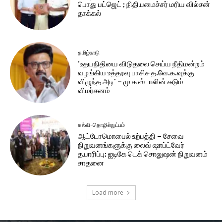
பொது பட்ஜெட் ; நிதியமைச்சர் மரிய வில்சன்
தாக்​கல்
தமிழ்நாடு
‘உதயநிதியை விடுதலை செய்ய நீதிமன்றம்
வழங்கிய உத்தரவு பாசிச த.வே.க.வுக்கு
விழுந்த அடி’ – மு க ஸ்டாலின் கடும்
விமர்சனம்
கல்வி-தொழில்நுட்பம்
ஆட்டோமொபைல் உற்பத்தி – சேவை
நிறுவனங்களுக்கு லைவ் ஷாப்ட்வேர்
தயாரிப்பு: ஐடிகே டெக் சொலுஷன் நிறுவனம்
சாதனை
Load more