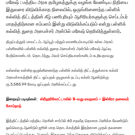
மகேஷ் : மத்திய அரசு தமிழகத்துக்கு வழங்க வேண்டிய நிதியை
இதுவரை விடுவிக்காத நிலையில், ஒருங்கிணைந்த பள்ளிக்
கல்வித் திட்டத்தின் கீழ் பணிபுரியும் ஆசிரியர்களுக்கு செப்டம்பர்
மாதத்திற்கான சம்பளம் இன்று விடுவிக்கப்படும் என்று பள்ளிக்
கல்வித் துறை அமைச்சர் அன்பில் மகேஷ் தெரிவித்துள்ளார்.
திருப்பத்தூர் மாவட்டம், ஆம்பூர் மற்றும் வாணியம்பாடியில் உள்ள அரசுப்
பள்ளிகளில் பள்ளிக் கல்வித் துறை அமைச்சர் அன்பில் மகேஷ் ஆய்வு
மேற்கொண்டார். தொடர்ந்து, அவர் செய்தியாளர்களிடம் கூறியதாவது:
எஸ்எஸ்ஏ என்கிற ஒருங்கிணைந்த பள்ளிக் கல்வித் திட்டத்துக்காக கல்வி
அமைச்சகத்தின் திட்ட ஒப்புதல் குழுவால் நடப்பு கல்வி ஆண்டுக்கு
ரூ.3,585.99 கோடி ஒப்புதல் அளிக்கப்பட்டது.
இதையும் படியுங்கள்
:
ஸ்ரீஹரிகோட்டாவில் 3-வது ஏவுதளம் – இஸ்ரோ தலைவர்
சோம்நாத்
இத்திட்டத்தில் மத்திய அரசின் சார்பில் 60 சதவீத தொகை அளிக்க வேண்டும்.
ஒவ்வொரு ஆண்டும் ஜூன் மாத தொடக்கத்தில் இதற்கான முதல் தவணை
பெறப்பட்டு வந்தது. ஆனால், இதுவரை அந்த தொகை விடுவிக்கப்படவில்லை.