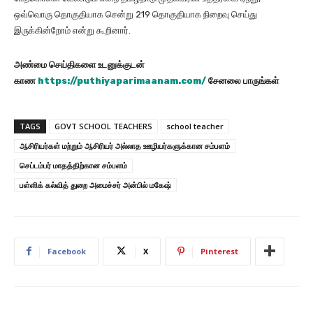
ஒவ்வொரு தொகுதியாக சென்று 219 தொகுதியாக நிறைவு செய்து
இருக்கின்றோம் என்று கூறினார்.
அண்மை செய்திகளை உடனுக்குடன்
காண
https://puthiyaparimaanam.com/
சேனலை பாருங்கள்
TAGS
GOVT SCHOOL TEACHERS
school teacher
ஆசிரியர்கள் மற்றும் ஆசிரியர் அல்லாத ஊழியர்களுக்கான சம்பளம்
செப்டம்பர் மாதத்திற்கான சம்பளம்
பள்ளிக் கல்வித் துறை அமைச்சர் அன்பில் மகேஷ்
Facebook
X
Pinterest