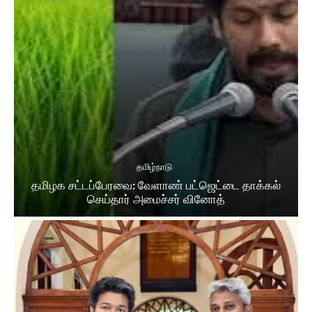
தமிழ்நாடு
தமிழக சட்​டப்​பேர​வை: வேளாண் பட்​ஜெட்டை தாக்கல்
செய்தார் அமைச்சர் வினோத்