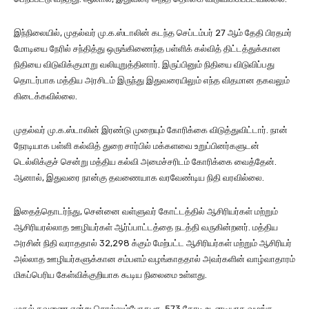
இந்நிலையில், முதல்வர் மு.க.ஸ்டாலின் கடந்த செப்டம்பர் 27 ஆம் தேதி பிரதமர்
மோடியை நேரில் சந்தித்து ஒருங்கிணைந்த பள்ளிக் கல்வித் திட்டத்துக்கான
நிதியை விடுவிக்குமாறு வலியுறுத்தினார். இருப்பினும் நிதியை விடுவிப்பது
தொடர்பாக மத்திய அரசிடம் இருந்து இதுவரையிலும் எந்த விதமான தகவலும்
கிடைக்கவில்லை.
முதல்வர் மு.க.ஸ்டாலின் இரண்டு முறையும் கோரிக்கை விடுத்துவிட்டார். நான்
நேரடியாக பள்ளி கல்வித் துறை சார்பில் மக்களவை உறுப்பினர்களுடன்
டெல்லிக்குச் சென்று மத்திய கல்வி அமைச்சரிடம் கோரிக்கை வைத்தேன்.
ஆனால், இதுவரை நான்கு தவணையாக வரவேண்டிய நிதி வரவில்லை.
இதைத்தொடர்ந்து, சென்னை வள்ளுவர் கோட்டத்தில் ஆசிரியர்கள் மற்றும்
ஆசிரியரல்லாத ஊழியர்கள் ஆர்ப்பாட்டத்தை நடத்தி வருகின்றனர். மத்திய
அரசின் நிதி வராததால் 32,298 க்கும் மேற்பட்ட ஆசிரியர்கள் மற்றும் ஆசிரியர்
அல்லாத ஊழியர்களுக்கான சம்பளம் வழங்காததால் அவர்களின் வாழ்வாதாரம்
மிகப்பெரிய கேள்விக்குறியாக கூடிய நிலைமை உள்ளது.
முதல் தவணை என்று சொல்லும்போது ரூ. 573 கோடி உடனடியாக வழங்க