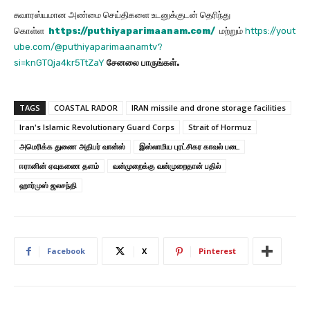
சுவாரஸ்யமான அண்மை செய்திகளை உடனுக்குடன் தெரிந்து
கொள்ள
https://puthiyaparimaanam.com/
மற்றும்
https://yout
ube.com/@puthiyaparimaanamtv?
si=knGTQja4kr5TtZaY
சேனலை
பாருங்கள்
.
TAGS
COASTAL RADOR
IRAN missile and drone storage facilities
Iran's Islamic Revolutionary Guard Corps
Strait of Hormuz
அமெரிக்க துணை அதிபர் வான்ஸ்
இஸ்லாமிய புரட்சிகர காவல் படை
ஈரானின் ஏவுகணை தளம்
வன்முறைக்கு வன்முறைதான் பதில்
ஹார்முஸ் ஜலசந்தி
Facebook
X
Pinterest