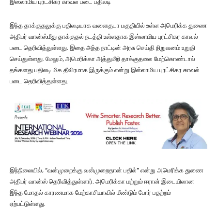
இஸ்லாமிய புரட்சிகர காவல் படை பதிலடி
இந்த தாக்குதலுக்கு பதிலடியாக வளைகுடா பகுதியில் உள்ள அமெரிக்க துணை
அதிபர் வான்ஸ்மீது தாக்குதல் நடத்தி உள்ளதாக இஸ்லாமிய புரட்சிகர காவல்
படை தெரிவித்துள்ளது. இதை அந்த நாட்டின் அரசு செய்தி நிறுவனம் உறுதி
செய்துள்ளது. மேலும், அமெரிக்கா அத்துமீறி தாக்குதலை மேற்கொண்டால்
தங்களது பதிலடி மிக தீவிரமாக இருக்கும் என்று இஸ்லாமிய புரட்சிகர காவல்
படை தெரிவித்துள்ளது.
இந்நிலையில், “வன்முறைக்கு வன்முறைதான் பதில்” என்று அமெரிக்க துணை
அதிபர் வான்ஸ் தெரிவித்துள்ளார். அமெரிக்கா மற்றும் ஈரான் இடையிலான
இந்த மோதல் காரணமாக மேற்காசியாவில் மீண்டும் போர் பதற்றம்
ஏற்பட்டுள்ளது.