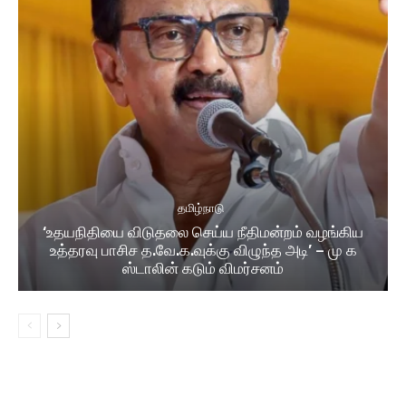
தமிழ்நாடு
‘உதயநிதியை விடுதலை செய்ய நீதிமன்றம் வழங்கிய
உத்தரவு பாசிச த.வே.க.வுக்கு விழுந்த அடி’ – மு க
ஸ்டாலின் கடும் விமர்சனம்