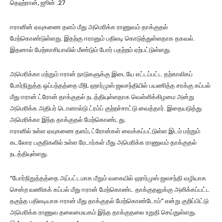
தெஹ்ரான், ஜூன் .27
l
a
ஈரானின் ஏவுகணை தளம் மீது அமெரிக்க ராணுவம் தாக்குதல்
y
மேற்கொண்டுள்ளது. இதற்கு ஈரானும் பதிலடி கொடுத்துள்ளதாக தகவல்.
e
இதனால் மேற்காசியாவில் மீண்டும் போர் பதற்றம் ஏற்பட்டுள்ளது.
r
அமெரிக்கா மற்றும் ஈரான் நாடுகளுக்கு இடையே எட்டப்பட்ட தற்காலிகப்
போர்நிறுத்த ஒப்பந்தத்தை மீறி, ஹார்முஸ் ஜலசந்தியில் பயணித்த சரக்கு கப்பல்
மீது ஈரான் ட்ரோன் தாக்குதல் நடத்தியுள்ளதாக வெள்ளிக்கிழமை அன்று
அமெரிக்க அதிபர் டொனால்டு ட்ரம்ப் குற்றச்சாட்டு வைத்தார். இதையடுத்து
அமெரிக்கா இந்த தாக்குதல் மேற்கொண்டது.
ஈரானில் உள்ள ஏவுகணை தளம், ட்ரோன்கள் வைக்கப்பட்டுள்ள இடம் மற்றும்
கடலோர பகுதிகளில் உள்ள ரேடார்கள் மீது அமெரிக்க ராணுவம் தாக்குதல்
நடத்தியுள்ளது.
“போர்நிறுத்தத்தை அப்பட்டமாக மீறும் வகையில் ஹார்முஸ் ஜலசந்தி வழியாக
சென்ற வணிகக் கப்பல் மீது ஈரான் மேற்கொண்ட தாக்குதலுக்கு அளிக்கப்பட்ட
தகுந்த பதிலடியாக ஈரான் மீது தாக்குதல் மேற்கொண்டோம்” என்று குறிப்பிட்டு
அமெரிக்க ராணுவ தலைமையகம் இந்த தாக்குதலை உறுதி செய்துள்ளது.