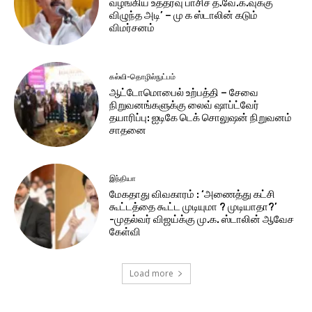
வழங்கிய உத்தரவு பாசிச த.வே.க.வுக்கு
விழுந்த அடி’ – மு க ஸ்டாலின் கடும்
விமர்சனம்
கல்வி-தொழில்நுட்பம்
ஆட்டோமொபைல் உற்பத்தி – சேவை
நிறுவனங்களுக்கு லைவ் ஷாப்ட்வேர்
தயாரிப்பு: ஐடிகே டெக் சொலுஷன் நிறுவனம்
சாதனை
இந்தியா
மேகதாது விவகாரம் : ‘அணைத்து கட்சி
கூட்டத்தை கூட்ட முடியுமா ? முடியாதா?’
-முதல்வர் விஜய்க்கு மு.க. ஸ்டாலின் ஆவேச
கேள்வி
Load more