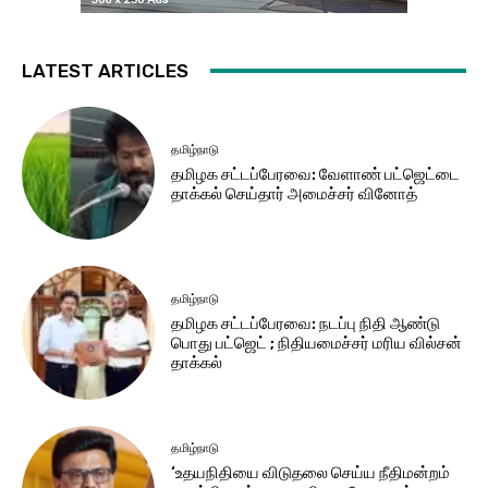
LATEST ARTICLES
தமிழ்நாடு
தமிழக சட்​டப்​பேர​வை: வேளாண் பட்​ஜெட்டை
தாக்கல் செய்தார் அமைச்சர் வினோத்
தமிழ்நாடு
தமிழக சட்டப்பேரவை: நடப்பு நிதி ஆண்​டு
பொது பட்ஜெட் ; நிதியமைச்சர் மரிய வில்சன்
தாக்​கல்
தமிழ்நாடு
‘உதயநிதியை விடுதலை செய்ய நீதிமன்றம்