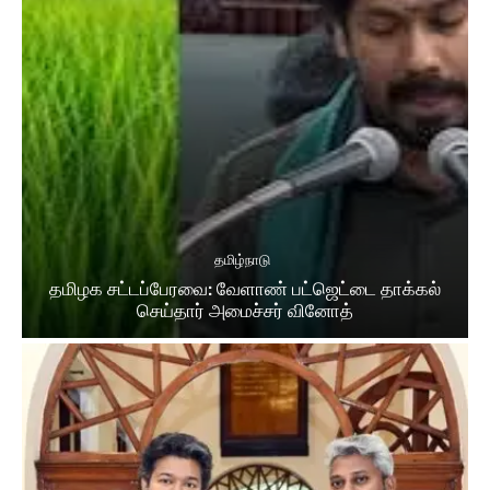
தமிழ்நாடு
தமிழக சட்​டப்​பேர​வை: வேளாண் பட்​ஜெட்டை தாக்கல்
செய்தார் அமைச்சர் வினோத்