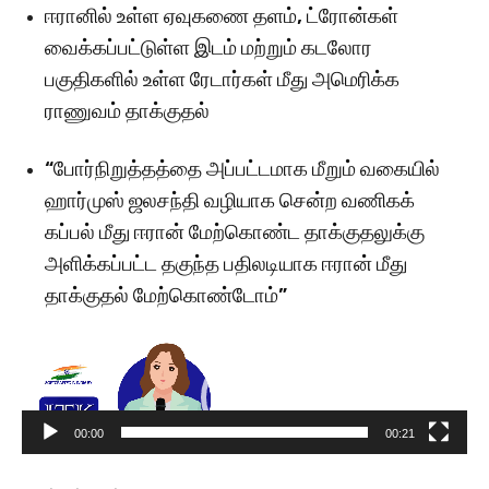
ஈரானில் உள்ள ஏவுகணை தளம், ட்ரோன்கள்
வைக்கப்பட்டுள்ள இடம் மற்றும் கடலோர
பகுதிகளில் உள்ள ரேடார்கள் மீது அமெரிக்க
ராணுவம் தாக்குதல்
“போர்நிறுத்தத்தை அப்பட்டமாக மீறும் வகையில்
ஹார்முஸ் ஜலசந்தி வழியாக சென்ற வணிகக்
கப்பல் மீது ஈரான் மேற்கொண்ட தாக்குதலுக்கு
அளிக்கப்பட்ட தகுந்த பதிலடியாக ஈரான் மீது
தாக்குதல் மேற்கொண்டோம்”
V
i
d
e
00:00
00:21
o
P