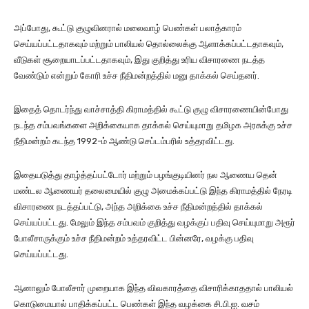
அப்போது, கூட்டு குழுவினரால் மலைவாழ் பெண்கள் பலாத்காரம்
செய்யப்பட்டதாகவும் மற்றும் பாலியல் தொல்லைக்கு ஆளாக்கப்பட்டதாகவும்,
வீடுகள் சூறையாடப்பட்டதாகவும், இது குறித்து உரிய விசாரணை நடத்த
வேண்டும் என்றும் கோரி உச்ச நீதிமன்றத்தில் மனு தாக்கல் செய்தனர்.
இதைத் தொடர்ந்து வாச்சாத்தி கிராமத்தில் கூட்டு குழு விசாரணையின்போது
நடந்த சம்பவங்களை அறிக்கையாக தாக்கல் செய்யுமாறு தமிழக அரசுக்கு உச்ச
நீதிமன்றம் கடந்த 1992-ம் ஆண்டு செப்டம்பரில் உத்தரவிட்டது.
இதையடுத்து தாழ்த்தப்பட்டோர் மற்றும் பழங்குடியினர் நல ஆணைய தென்
மண்டல ஆணையர் தலைமையில் குழு அமைக்கப்பட்டு இந்த கிராமத்தில் நேரடி
விசாரணை நடத்தப்பட்டு, அந்த அறிக்கை உச்ச நீதிமன்றத்தில் தாக்கல்
செய்யப்பட்டது. மேலும் இந்த சம்பவம் குறித்து வழக்குப் பதிவு செய்யுமாறு அரூர்
போலீசாருக்கும் உச்ச நீதிமன்றம் உத்தரவிட்ட பின்னரே, வழக்கு பதிவு
செய்யப்பட்டது.
ஆனாலும் போலீசார் முறையாக இந்த விவகாரத்தை விசாரிக்காததால் பாலியல்
கொடுமையால் பாதிக்கப்பட்ட பெண்கள் இந்த வழக்கை சி.பி.ஐ. வசம்