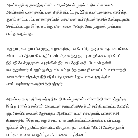
அவர்களுக்கு குறைந்தபட்சம் 2 ஆண்டுகள் முதல் அதிகபட்சமாக 5
ஆண்டுகள் வரை தண்டனை விதிக்கப்பட்டது. இந்த தண்டனையை எதிர்த்து
குற்றம் சாட்டப்பட்டவர்கள் தரப்பில் சென்னை உயர்நீதிமன்றத்தில் மேல்முறையீடு
செய்யப்பட்டது. இந்த வழக்கு விசாரணை நீதிபதி வேல்முருகன் முன்பாக
நடந்து வருகிறது.
மனுதாரர்கள் தரப்பில் மூத்த வழக்கறிஞர்கள் கோபிநாத், ஜான் சத்யன், ரமேஷ்
உள்பட பலர் ஆஜராகி வாதிட்டனர். அனைத்து தரப்பு வாதங்களையும் கேட்ட
நீதிபதி வேல்முருகன், வழக்கின் தீர்ப்பை தேதி குறிப்பிடாமல் தள்ளி
வைத்துள்ளார். மேலும் இன்று சம்பவம் நடந்த தருமபுரி மாவட்டம், வாச்சாத்தி
மலைக்கிராமத்துக்கு நீதிபதி வேல்முருகன் நேரடியாக வந்து ஆய்வு
செய்யவுள்ளதாக அறிவித்திருந்தார்.
அதன்படி தருமபுரிக்கு வந்த நீதிபதி வேல்முருகன் வாச்சாத்தி கிராமத்துக்கு
இன்று நேரில் சென்றார். அவருடன் தருமபுரி கலெக்டர் சாந்தி, மாவட்ட போலீஸ்
சூப்பிரண்டு ஸ்டீபன் ஜேசுபாதம் ஆகியோர் உடன் சென்றனர். வாச்சாத்தி
கிராமத்தில் இந்த வழக்கு தொடர்பாக பாதிக்கப்பட்டவர்களில் பலர் வயது
மூப்பால் இறந்துவிட்ட நிலையில் மீதமுள்ள நபர்களிடம் நீதிபதி வேல்முருகன்
நடந்த சம்பவங்கள் குறித்து விசாரணை நடத்தினார்.