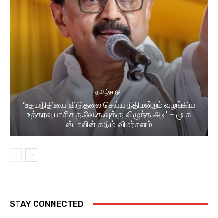
தமிழ்நாடு
‘உதயநிதியை விடுதலை செய்ய நீதிமன்றம் வழங்கிய
உத்தரவு பாசிச த.வே.க.வுக்கு விழுந்த அடி’ – மு க
ஸ்டாலின் கடும் விமர்சனம்
STAY CONNECTED