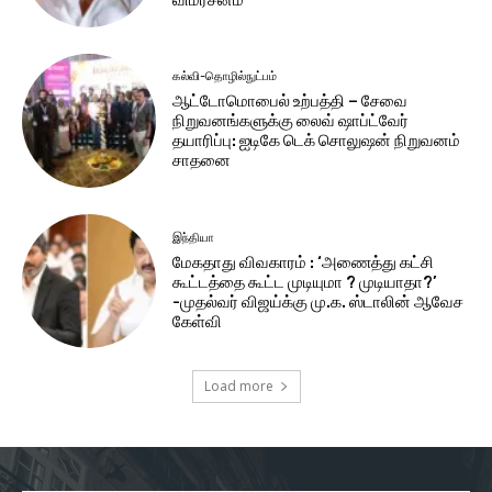
கல்வி-தொழில்நுட்பம்
ஆட்டோமொபைல் உற்பத்தி – சேவை
நிறுவனங்களுக்கு லைவ் ஷாப்ட்வேர்
தயாரிப்பு: ஐடிகே டெக் சொலுஷன் நிறுவனம்
சாதனை
இந்தியா
மேகதாது விவகாரம் : ‘அணைத்து கட்சி
கூட்டத்தை கூட்ட முடியுமா ? முடியாதா?’
-முதல்வர் விஜய்க்கு மு.க. ஸ்டாலின் ஆவேச
கேள்வி
Load more