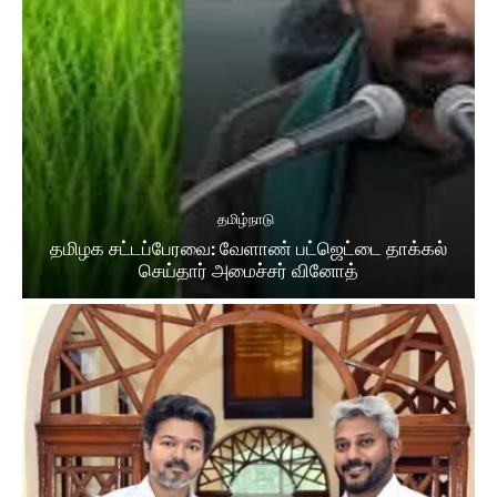
தமிழ்நாடு
தமிழக சட்​டப்​பேர​வை: வேளாண் பட்​ஜெட்டை தாக்கல்
செய்தார் அமைச்சர் வினோத்