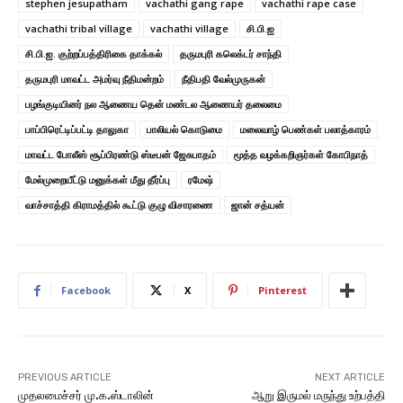
stephen jesupatham
vachathi gang rape
vachathi rape case
vachathi tribal village
vachathi village
சி.பி.ஐ
சி.பி.ஐ. குற்றப்பத்திரிகை தாக்கல்
தருமபுரி கலெக்டர் சாந்தி
தருமபுரி மாவட்ட அமர்வு நீதிமன்றம்
நீதிபதி வேல்முருகன்
பழங்குடியினர் நல ஆணைய தென் மண்டல ஆணையர் தலைமை
பாப்பிரெட்டிப்பட்டி தாலுகா
பாலியல் கொடுமை
மலைவாழ் பெண்கள் பலாத்காரம்
மாவட்ட போலீஸ் சூப்பிரண்டு ஸ்டீபன் ஜேசுபாதம்
மூத்த வழக்கறிஞர்கள் கோபிநாத்
மேல்முறையீட்டு மனுக்கள் மீது தீர்ப்பு
ரமேஷ்
வாச்சாத்தி கிராமத்தில் கூட்டு குழு விசாரணை
ஜான் சத்யன்
Facebook
X
Pinterest
PREVIOUS ARTICLE
NEXT ARTICLE
முதலமைச்சர் மு.க.ஸ்டாலின்
ஆறு இருமல் மருந்து உற்பத்தி