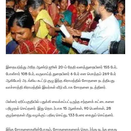
இதையடுத்து அதே ஆண்டு ஜூன் 20-ம் தேதி வனத்துறையினர் 155 பேர்,
போலீசார் 108 பேர், வருவாய்த் துறையினர் 6 பேர் என மொத்தம் 269 பேர்
ஆகியோர் அடங்கிய கூட்டு குழு இந்த கிராமத்தில் சோதனை நடத்தியது.
வாச்சாத்தி கிராமத்தில் இவர்கள் வீடு வீடாக சோதனை நடத்தினர்.
பின்னர் ஏரிப்பகுதியில் பதுக்கி வைக்கப்பட்டிருந்த சந்தனக் கட்டைகளை
பறிமுதல் செய்தனர். இது தொடர்பாக 15 ஆண்கள், 90 பெண்கள், 28
குழந்தைகள் மீது வழக்குப் பதிவு செய்து, 133 பேரை கைதும் செய்தனர்.
இந்த சோதனைகளின்போதும், சோதனைகளைத் தொடர்ந்து நடந்த கைது