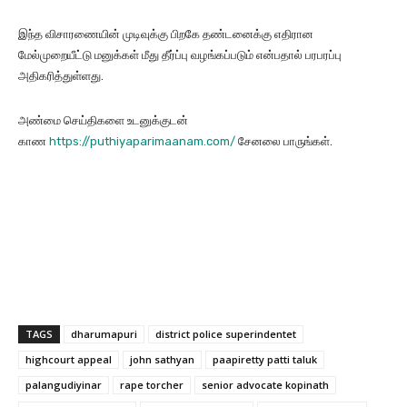
இந்த விசாரணையின் முடிவுக்கு பிறகே தண்டனைக்கு எதிரான
மேல்முறையீட்டு மனுக்கள் மீது தீர்ப்பு வழங்கப்படும் என்பதால் பரபரப்பு
அதிகரித்துள்ளது.
அண்மை செய்திகளை உடனுக்குடன்
காண
https://puthiyaparimaanam.com/
சேனலை பாருங்கள்.
TAGS
dharumapuri
district police superindentet
highcourt appeal
john sathyan
paapiretty patti taluk
palangudiyinar
rape torcher
senior advocate kopinath