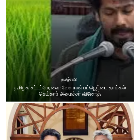
தமிழ்நாடு
தமிழக சட்​டப்​பேர​வை: வேளாண் பட்​ஜெட்டை தாக்கல்
செய்தார் அமைச்சர் வினோத்