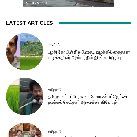
LATEST ARTICLES
மாவட்டம்
பழநி கோயில் நில மோசடி வழக்கில் கைதான
வழக்கறிஞர் அன்வர்தீன் திடீர் உயிரிழப்பு
தமிழ்நாடு
தமிழக சட்​டப்​பேர​வை: வேளாண் பட்​ஜெட்டை
தாக்கல் செய்தார் அமைச்சர் வினோத்
தமிழ்நாடு