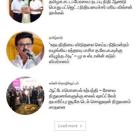
தமிழக சட்டப்பேரவை: நடப்பு நிதி ஆண்​டு
பொது பட்ஜெட் ; நிதியமைச்சர் மரிய வில்சன்
தாக்​கல்
தமிழ்நாடு
‘உதயநிதியை விடுதலை செய்ய நீதிமன்றம்
வழங்கிய உத்தரவு பாசிச த.வே.க.வுக்கு
விழுந்த அடி’ – மு க ஸ்டாலின் கடும்
விமர்சனம்
கல்வி-தொழில்நுட்பம்
ஆட்டோமொபைல் உற்பத்தி – சேவை
நிறுவனங்களுக்கு லைவ் ஷாப்ட்வேர்
தயாரிப்பு: ஐடிகே டெக் சொலுஷன் நிறுவனம்
சாதனை
Load more