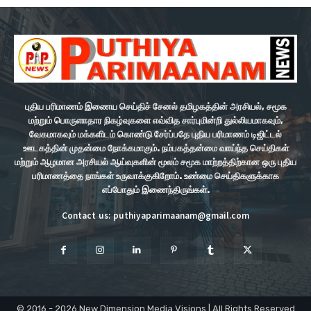
புதிய பரிமாணம் இணைய செய்திச் சேனல் தமிழகத்தின் அரசியல், சமூக
மற்றும் பொருளாதார நிகழ்வுகளை எவ்வித சார்புமின்றி துல்லியமாகவும்,
வேகமாகவும் மக்களிடம் கொண்டு சேர்ப்பதே புதிய பரிமாணம் டிஜிட்டல்
ஊடகத்தின் முதன்மை நோக்கமாகும். நம்பகத்தன்மை வாய்ந்த செய்திகள்
மற்றும் ஆழமான அரசியல் ஆய்வுகளின் மூலம் சமூக மாற்றத்திற்கான ஒரு புதிய
பரிமாணத்தை நாங்கள் உருவாக்குகிறோம். உண்மை செய்திகளுக்காக
எப்போதும் இணைந்திருங்கள்.
Contact us: puthiyaparimaanam@gmail.com
© 2016 - 2026 New Dimension Media Visions | All Rights Reserved