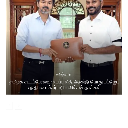
தமிழ்நாடு
தமிழக சட்டப்பேரவை: நடப்பு நிதி ஆண்​டு பொது பட்ஜெட்
; நிதியமைச்சர் மரிய வில்சன் தாக்​கல்