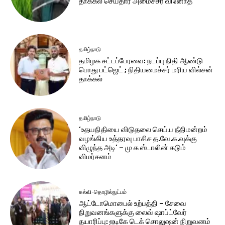
தாக்கல் செய்தார் அமைச்சர் வினோத்
தமிழ்நாடு
தமிழக சட்டப்பேரவை: நடப்பு நிதி ஆண்​டு
பொது பட்ஜெட் ; நிதியமைச்சர் மரிய வில்சன்
தாக்​கல்
தமிழ்நாடு
‘உதயநிதியை விடுதலை செய்ய நீதிமன்றம்
வழங்கிய உத்தரவு பாசிச த.வே.க.வுக்கு
விழுந்த அடி’ – மு க ஸ்டாலின் கடும்
விமர்சனம்
கல்வி-தொழில்நுட்பம்
ஆட்டோமொபைல் உற்பத்தி – சேவை
நிறுவனங்களுக்கு லைவ் ஷாப்ட்வேர்
தயாரிப்பு: ஐடிகே டெக் சொலுஷன் நிறுவனம்