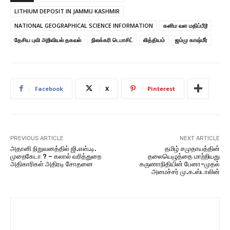
LITHIUM DEPOSIT IN JAMMU KASHMIR
NATIONAL GEOGRAPHICAL SCIENCE INFORMATION
கனிம வள மதிப்பீடூ
தேசிய புவி அறிவியல் தகவல்
நிலக்கரி டெபாசிட்
லித்தியம்
ஜம்மு காஷ்மீர்
Facebook
X
Pinterest
PREVIOUS ARTICLE
NEXT ARTICLE
அதானி நிறுவனத்தில் ஜி.எஸ்.டி.
தமிழ் சமுதாயத்தின்
முறைகேடா ? – கலால் வரித்துறை
தலையெழுத்தை மாற்றியது
அதிகாரிகள் அதிரடி சோதனை
கருணாநிதியின் பேனா-முதல்
அமைச்சர் மு.க.ஸ்டாலின்