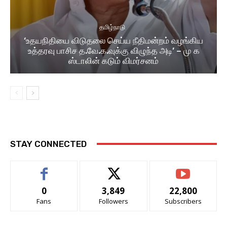
தமிழ்நாடு
‘உதயநிதியை விடுதலை செய்ய நீதிமன்றம் வழங்கிய
உத்தரவு பாசிச த.வே.க.வுக்கு விழுந்த அடி’ – மு க
ஸ்டாலின் கடும் விமர்சனம்
STAY CONNECTED
0
3,849
22,800
Fans
Followers
Subscribers