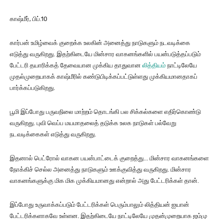
காஷ்மீர், பிப்.10
கார்பன் உமிழ்வைக் குறைக்க உலகின் அனைத்து நாடுகளும் நடவடிக்கை
எடுத்து வருகிறது. இதற்கிடையே மின்சார வாகனங்களில் பயன்படுத்தப்படும்
பேட்டரி தயாரிக்கத் தேவையான முக்கிய தாதுவான
லித்தியம்
நாட்டிலேயே
முதல்முறையாகக் காஷ்மீரில் கண்டுபிடிக்கப்பட்டுள்ளது முக்கியமானதாகப்
பார்க்கப்படுகிறது.
பூமி இப்போது பருவநிலை மாற்றம் தொடங்கி பல சிக்கல்களை எதிர்கொண்டு
வருகிறது. புவி வெப்ப மயமாதலைத் தடுக்க உலக நாடுகள் பல்வேறு
நடவடிக்கைகள் எடுத்து வருகிறது.
இதனால் பெட்ரோல் வாகன பயன்பாட்டைக் குறைத்து… மின்சார வாகனங்களை
நோக்கிச் செல்ல அனைத்து நாடுகளும் ஊக்குவித்து வருகிறது. மின்சார
வாகனங்களுக்கு மிக மிக முக்கியமானது என்றால் அது பேட்டரிக்கள் தான்.
இப்போது உருவாக்கப்படும் பேட்டரிக்கள் பெரும்பாலும் லித்தியன் ஐயான்
பேட்டரிக்களாகவே உள்ளன. இதற்கிடையே நாட்டிலேயே முதன்முறையாக ஜம்மு