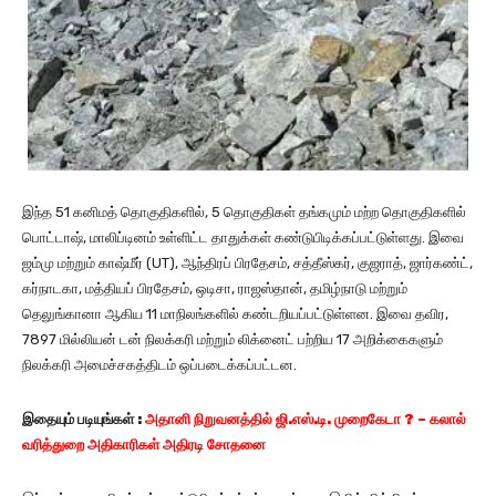
இந்த 51 கனிமத் தொகுதிகளில், 5 தொகுதிகள் தங்கமும் மற்ற தொகுதிகளில்
பொட்டாஷ், மாலிப்டினம் உள்ளிட்ட தாதுக்கள் கண்டுபிடிக்கப்பட்டுள்ளது. இவை
ஜம்மு மற்றும் காஷ்மீர் (UT), ஆந்திரப் பிரதேசம், சத்தீஸ்கர், குஜராத், ஜார்கண்ட்,
கர்நாடகா, மத்தியப் பிரதேசம், ஒடிசா, ராஜஸ்தான், தமிழ்நாடு மற்றும்
தெலுங்கானா ஆகிய 11 மாநிலங்களில் கண்டறியப்பட்டுள்ளன. இவை தவிர,
7897 மில்லியன் டன் நிலக்கரி மற்றும் லிக்னைட் பற்றிய 17 அறிக்கைகளும்
நிலக்கரி அமைச்சகத்திடம் ஒப்படைக்கப்பட்டன.
இதையும்
படியுங்கள்
:
அதானி நிறுவனத்தில் ஜி.எஸ்.டி. முறைகேடா ? – கலால்
வரித்துறை அதிகாரிகள் அதிரடி சோதனை