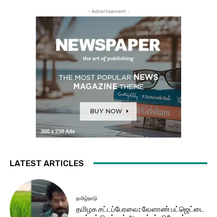
- Advertisement -
LATEST ARTICLES
தமிழ்நாடு
தமிழக சட்​டப்​பேர​வை: வேளாண் பட்​ஜெட்டை