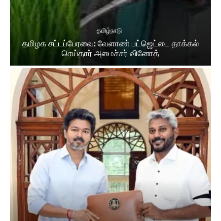
தமிழ்நாடு
தமிழக சட்​டப்​பேர​வை: வேளாண் பட்​ஜெட்டை தாக்கல்
செய்தார் அமைச்சர் வினோத்