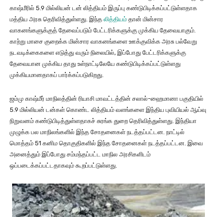
காஷ்மீரில் 5.9 மில்லியன் டன் லித்தியம் இருப்பு கண்டுபிடிக்கப்பட்டுள்ளதாக
மத்திய அரசு தெரிவித்துள்ளது. இந்த
லித்தியம்
தான் மின்சார
வாகனங்களுக்குத் தேவைப்படும் பேட்டரிக்களுக்கு முக்கிய தேவையாகும்.
காற்று மாசை குறைக்க மின்சார வாகனங்களை ஊக்குவிக்க அரசு பல்வேறு
நடவடிக்கைகளை எடுத்து வரும் நிலையில், இப்போது பேட்டரிக்களுக்கு
தேவையான முக்கிய தாது உள்நாட்டிலேயே கண்டுபிடிக்கப்பட்டுள்ளது
முக்கியமானதாகப் பார்க்கப்படுகிறது.
ஜம்மு காஷ்மீர் மாநிலத்தின் ரியாசி மாவட்டத்தின் சலால்-ஹைமானா பகுதியில்
5.9 மில்லியன் டன்கள் கொண்ட லித்தியம் வளங்களை இந்திய புவியியல் ஆய்வு
நிறுவனம் கண்டுபிடித்துள்ளதாகச் சுரங்க துறை தெரிவித்துள்ளது. இந்தியா
முழுக்க பல மாநிலங்களில் இந்த சோதனைகள் நடத்தப்பட்டன. நாட்டில்
மொத்தம் 51 கனிம தொகுதிகளில் இந்த சோதனைகள் நடத்தப்பட்டன. இவை
அனைத்தும் இப்போது சம்மந்தப்பட்ட மாநில அரசிகளிடம்
ஒப்படைக்கப்பட்டதாகவும் கூறப்பட்டுள்ளது.