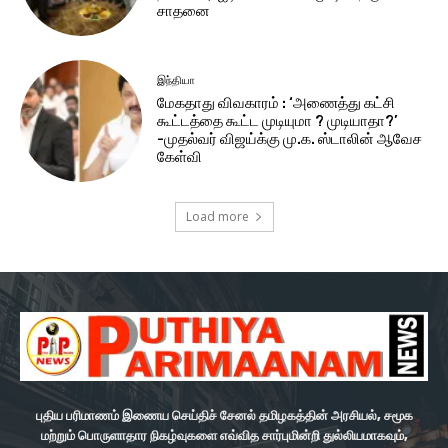
சாதனை
இந்தியா
மேகதாது விவகாரம் : ‘அணைத்து கட்சி
கூட்டத்தை கூட்ட முடியுமா ? முடியாதா?’
-முதல்வர் விஜய்க்கு மு.க. ஸ்டாலின் ஆவேச
கேள்வி
Load more
புதிய பரிமாணம் இணைய செய்திச் சேனல் தமிழகத்தின் அரசியல், சமூக
மற்றும் பொருளாதார நிகழ்வுகளை எவ்வித சார்புமின்றி துல்லியமாகவும்,