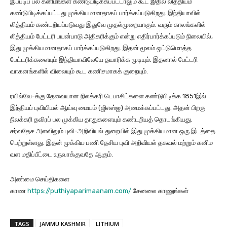
இப்படிப் பல கனிமங்கள் கண்டுபிடிக்கப்பட்டாலும் கூட இதில் லித்தியம்
கண்டுபிடிக்கப்பட்டது முக்கியமானதாகப் பார்க்கப்படுகிறது. இந்தியாவில்
லித்தியம் கண்டறியப்படுவது இதுவே முதல்முறையாகும். வரும் காலங்களில்
லித்தியம் பேட்டரி பயன்பாடு அதிகரிக்கும் என்று எதிர்பார்க்கப்படும் நிலையில்,
இது முக்கியமானதாகப் பார்க்கப்படுகிறது. இதன் மூலம் ஒட்டுமொத்த
பேட்டரிக்களையும் இந்தியாவிலேயே தயாரிக்க முடியும். இதனால் பேட்டரி
வாகனங்களில் விலையும் கூட கணிசமாகக் குறையும்.
ரயில்வே-க்கு தேவையான நிலக்கரி டெபாசிட்களை கண்டுபிடிக்க 1851இல்
இந்தியப் புவியியல் ஆய்வு மையம் (ஜிஎஸ்ஐ) அமைக்கப்பட்டது. அதன் பிறகு
நிலக்கரி தவிரப் பல முக்கிய தாதுகளையும் கண்டறியத் தொடங்கியது.
சர்வதேச அளவிலும் புவி-அறிவியல் துறையில் இது முக்கியமான ஒரு இடத்தை
பெற்றுள்ளது. இதன் முக்கிய பணி தேசிய புவி அறிவியல் தகவல் மற்றும் கனிம
வள மதிப்பீட்டை உருவாக்குவதே ஆகும்.
அண்மை செய்திகளை
காண
https://puthiyaparimaanam.com/
சேனலை காணுங்கள்
TAGS
JAMMU KASHMIR
LITHIUM