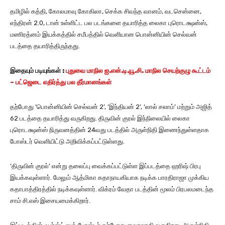
தமிழில் கத்தி, கோலமாவு கோகிலா, செக்க சிவந்த வானம், வடசென்னை,
எந்திரன் 2.0, டான் உள்ளிட்ட பல படங்களை தயாரித்த லைகா புரொடக்ஷன்ஸ்,
மணிரத்னம் இயக்கத்தில் சமீபத்தில் வெளியான பொன்னியின் செல்வன்
படத்தை தயாரித்திருந்தது.
இதையும்
படியுங்கள்
:
புதுவை மாநில ஐ.என்.டி.யூ.சி. மாநில செயற்குழு கூட்டம்
– பட்ஜெடை எதிர்த்து பல தீர்மானங்கள்
தற்போது ‘பொன்னியின் செல்வன் 2’, ‘இந்தியன் 2’, ‘லால் சலாம்’ மற்றும் அஜித்
62 படத்தை தயாரித்து வருகிறது. திருவின் குரல் இந்நிலையில் லைகா
புரொடக்ஷன்ஸ் நிருவனத்தின் 24வது படத்தில் அருள்நிதி இணைந்துள்ளதாக
போஸ்டர் வெளியிட்டு அறிவிக்கப்பட்டுள்ளது.
‘திருவின் குரல்’ என்று தலைப்பு வைக்கப்பட்டுள்ள இப்படத்தை ஹரிஷ் பிரபு
இயக்கவுள்ளார். மேலும் ஆத்மிகா கதாநாயகியாக நடிக்க பாரதிராஜா முக்கிய
கதாபாத்திரத்தில் நடிக்கவுள்ளார். விக்ரம் வேதா படத்தின் மூலம் பிரபலமடைந்த
சாம் சி.எஸ் இசையமைக்கிறார்.