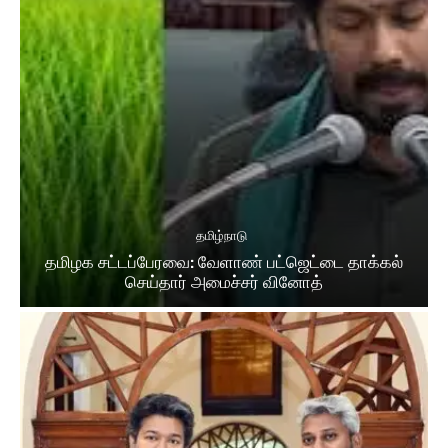
தமிழ்நாடு
தமிழக சட்​டப்​பேர​வை: வேளாண் பட்​ஜெட்டை தாக்கல்
செய்தார் அமைச்சர் வினோத்