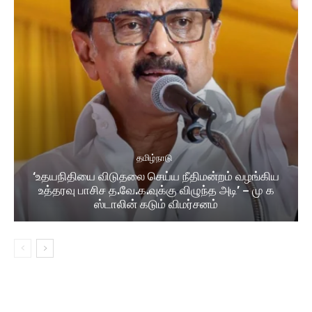
தமிழ்நாடு
‘உதயநிதியை விடுதலை செய்ய நீதிமன்றம் வழங்கிய
உத்தரவு பாசிச த.வே.க.வுக்கு விழுந்த அடி’ – மு க
ஸ்டாலின் கடும் விமர்சனம்