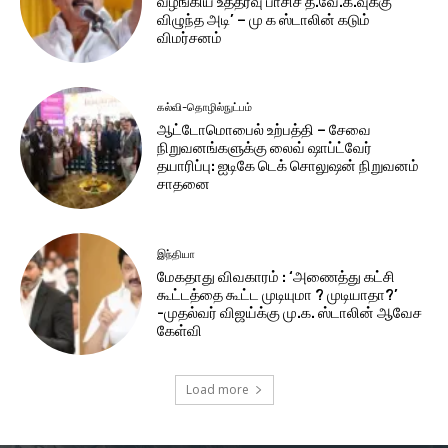
வழங்கிய உத்தரவு பாசிச த.வே.க.வுக்கு
விழுந்த அடி’ – மு க ஸ்டாலின் கடும்
விமர்சனம்
கல்வி-தொழில்நுட்பம்
ஆட்டோமொபைல் உற்பத்தி – சேவை
நிறுவனங்களுக்கு லைவ் ஷாப்ட்வேர்
தயாரிப்பு: ஐடிகே டெக் சொலுஷன் நிறுவனம்
சாதனை
இந்தியா
மேகதாது விவகாரம் : ‘அணைத்து கட்சி
கூட்டத்தை கூட்ட முடியுமா ? முடியாதா?’
-முதல்வர் விஜய்க்கு மு.க. ஸ்டாலின் ஆவேச
கேள்வி
Load more