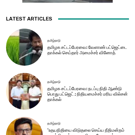
LATEST ARTICLES
தமிழ்நாடு
தமிழக சட்​டப்​பேர​வை: வேளாண் பட்​ஜெட்டை
தாக்கல் செய்தார் அமைச்சர் வினோத்
தமிழ்நாடு
தமிழக சட்டப்பேரவை: நடப்பு நிதி ஆண்​டு
பொது பட்ஜெட் ; நிதியமைச்சர் மரிய வில்சன்
தாக்​கல்
தமிழ்நாடு
‘உதயநிதியை விடுதலை செய்ய நீதிமன்றம்