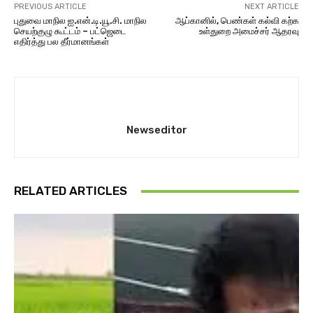
PREVIOUS ARTICLE
NEXT ARTICLE
புதுவை மாநில ஐ.என்.டி.யூ.சி. மாநில
ஆப்கானில், பெண்கள் கல்வி கற்க
செயற்குழு கூட்டம் – பட்ஜெடை
உள்துறை அமைச்சர் ஆதரவு
எதிர்த்து பல தீர்மானங்கள்
Newseditor
RELATED ARTICLES