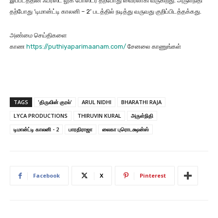
இப்படத்தின் ஃபர்ஸ்ட் லுக் போஸ்டர் தற்போது வைரலாகி வருகிறது. அருள்நிதி
தற்போது ‘டிமான்ட்டி காலனி – 2’ படத்தில் நடித்து வருவது குறிப்பிடத்தக்கது.
அண்மை செய்திகளை
காண
https://puthiyaparimaanam.com/
சேனலை காணுங்கள்
TAGS
'திருவின் குரல்'
ARUL NIDHI
BHARATHI RAJA
LYCA PRODUCTIONS
THIRUVIN KURAL
அருள்நிதி
டிமான்ட்டி காலனி - 2
பாரதிராஜா
லைகா புரொடக்ஷன்ஸ்
Facebook
X
Pinterest