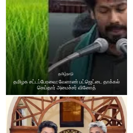
தமிழ்நாடு
தமிழக சட்​டப்​பேர​வை: வேளாண் பட்​ஜெட்டை தாக்கல்
செய்தார் அமைச்சர் வினோத்