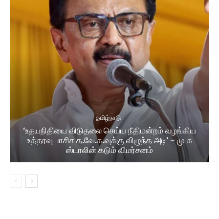
தமிழ்நாடு
‘உதயநிதியை விடுதலை செய்ய நீதிமன்றம் வழங்கிய
உத்தரவு பாசிச த.வே.க.வுக்கு விழுந்த அடி’ – மு க
ஸ்டாலின் கடும் விமர்சனம்