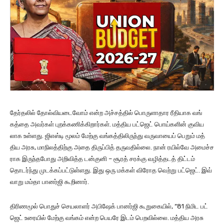
தேர்​தலில் தோல்​வியடைவோம் என்ற அச்​சத்​தில் பொருளா​தார ரீதி​யாக வங்​
கத்தை அவர்​கள் புறக்​கணிக்​கிறார்​கள். மத்​திய பட்​ஜெட் பொய்​களின் குவிய​
லாக உள்ளது. ஜிஎஸ்டி மூலம் மேற்கு வங்​கத்​திலிருந்து வரு​வாயைப் பெறும் மத்​
திய அரசு, மாநிலத்​திற்கு அதை திருப்பித் தரு​வ​தில்​லை. நான் ரயில்வே அமைச்​ச​
ராக இருந்​த​போது அறி​வித்த டன்​குனி – சூரத் சரக்கு வழித்​தடத் திட்​டம்
தொடர்ந்து முடக்​கப்​பட்​டுள்​ளது. இது ஒரு மக்​கள் விரோத வெற்று பட்ஜெட். இவ்​
வாறு மம்தா பானர்ஜி கூறினார்.
திரிண​மூல் பொதுச் செய​லா​ளர் அபிஷேக் பானர்ஜி கூறுகை​யில், “81 நிமிட பட்​
ஜெட் உரை​யில் மேற்கு வங்​கம் என்ற பெயரே இடம் பெற​வில்​லை. மத்​திய அரசு