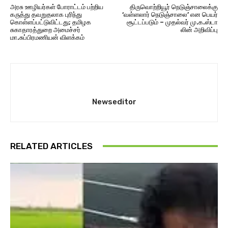
அரசு ஊழியர்கள் போராட்டம் பற்றிய
திரு​வொற்​றியூர் நெடுஞ்சாலைக்கு
கருத்து தவறுதலாக புரிந்து
‘வள்ளலார் நெடுஞ்​சாலை’ என பெயர்
கொள்ளப்பட்டுவிட்டது; தமிழக
சூட்​டப்​படும் – முதல்​வர் மு.க.ஸ்​டா​
சுகாதாரத்துறை அமைச்சர்
லின் அறிவிப்பு
மா.சுப்பிரமணியன் விளக்கம்
Newseditor
RELATED ARTICLES