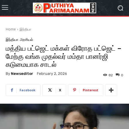
Home
இந்தியா
இந்தியா
அரசியல்
மத்​திய பட்​ஜெட் மக்​கள் விரோத பட்ஜெட் –
மேற்கு வங்க முதல்​வர் மம்தா பானர்ஜி
கடுமை​யாக சாடல்
By
Newseditor
February 2, 2026
82
0
Facebook
X
Pinterest