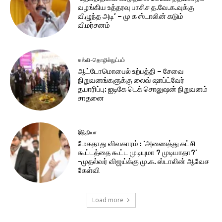
வழங்கிய உத்தரவு பாசிச த.வே.க.வுக்கு
விழுந்த அடி’ – மு க ஸ்டாலின் கடும்
விமர்சனம்
கல்வி-தொழில்நுட்பம்
ஆட்டோமொபைல் உற்பத்தி – சேவை
நிறுவனங்களுக்கு லைவ் ஷாப்ட்வேர்
தயாரிப்பு: ஐடிகே டெக் சொலுஷன் நிறுவனம்
சாதனை
இந்தியா
மேகதாது விவகாரம் : ‘அணைத்து கட்சி
கூட்டத்தை கூட்ட முடியுமா ? முடியாதா?’
-முதல்வர் விஜய்க்கு மு.க. ஸ்டாலின் ஆவேச
கேள்வி
Load more