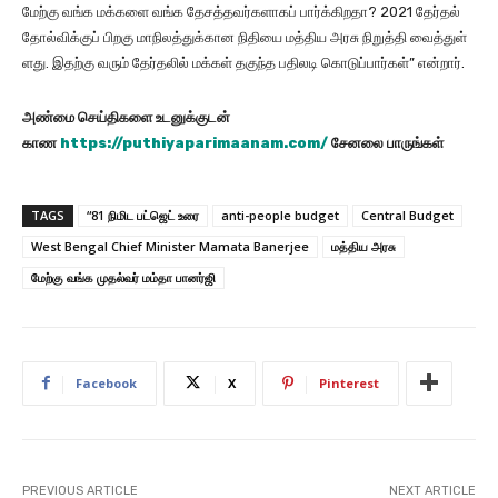
மேற்கு வங்க மக்​களை வங்க தேசத்​தவர்​களாகப் பார்க்​கிற​தா? 2021 தேர்​தல்
தோல்விக்​குப் பிறகு மாநிலத்​துக்​கான நிதியை மத்​திய அரசு நிறுத்தி வைத்​துள்​
ளது. இதற்கு வரும் தேர்​தலில் மக்​கள் தகுந்​த பதிலடி கொடுப்​பார்​கள்​” என்​றார்​.
அண்மை செய்திகளை உடனுக்குடன்
காண
https://puthiyaparimaanam.com/
சேனலை பாருங்கள்
TAGS
“81 நிமிட பட்​ஜெட் உரை​
anti-people budget
Central Budget
West Bengal Chief Minister Mamata Banerjee
மத்திய அரசு
மேற்கு வங்க முதல்வர் மம்தா பானர்ஜி
Facebook
X
Pinterest
PREVIOUS ARTICLE
NEXT ARTICLE