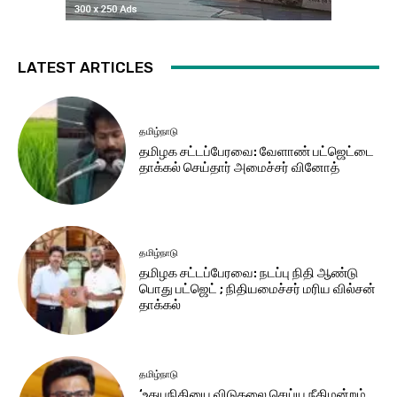
LATEST ARTICLES
தமிழ்நாடு
தமிழக சட்​டப்​பேர​வை: வேளாண் பட்​ஜெட்டை
தாக்கல் செய்தார் அமைச்சர் வினோத்
தமிழ்நாடு
தமிழக சட்டப்பேரவை: நடப்பு நிதி ஆண்​டு
பொது பட்ஜெட் ; நிதியமைச்சர் மரிய வில்சன்
தாக்​கல்
தமிழ்நாடு
‘உதயநிதியை விடுதலை செய்ய நீதிமன்றம்