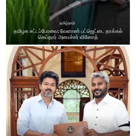
தமிழ்நாடு
தமிழக சட்​டப்​பேர​வை: வேளாண் பட்​ஜெட்டை தாக்கல்
செய்தார் அமைச்சர் வினோத்