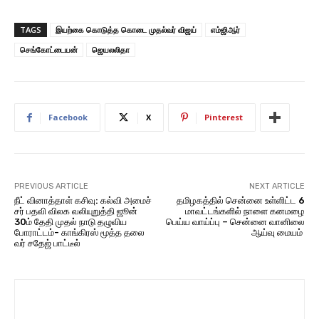
TAGS
இயற்கை கொடுத்த கொடை முதல்வர் விஜய்
எம்ஜிஆர்
செங்கோட்டையன்
ஜெயலலிதா
Facebook
X
Pinterest
PREVIOUS ARTICLE
NEXT ARTICLE
நீட் வினாத்​தாள் கசிவு: கல்வி அமைச்​
தமிழகத்தில் சென்னை உள்ளிட்ட 6
சர் பதவி விலக வலி​யுறுத்தி ஜூன்
மாவட்டங்களில் நாளை கனமழை
30ம் தேதி முதல் நாடு தழு​விய
பெய்ய வாய்ப்பு – சென்னை வானிலை
போராட்டம்- காங்​கிரஸ் மூத்த தலை​
ஆய்வு மையம்
வர் சதேஜ் பாட்​டீல்