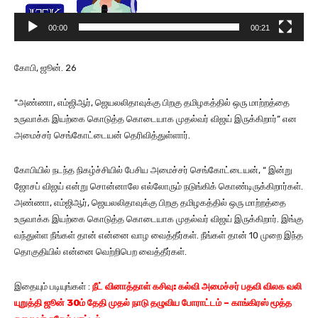
d
e
00:00
00:21
o
P
கோபி, ஜூன். 26
l
a
“அண்ணா, எம்ஜிஆர், ஜெயலலிதாவுக்கு பிறகு தமிழகத்தில் ஒரு மாற்றத்தை
y
உருவாக்க இயற்கை கொடுத்த கொடையாக முதல்வர் விஜய் இருக்கிறார்” என
e
அமைச்சர் செங்கோட்டையன் தெரிவித்துள்ளார்.
r
கோபியில் நடந்த நிகழ்ச்சியில் பேசிய அமைச்சர் செங்கோட்டையன், “ இன்று
ஜோசப் விஜய் என்று சொன்னாலே எல்லோரும் நடுங்கிக் கொண்டிருக்கிறார்கள்.
அண்ணா, எம்ஜிஆர், ஜெயலலிதாவுக்கு பிறகு தமிழகத்தில் ஒரு மாற்றத்தை
உருவாக்க இயற்கை கொடுத்த கொடையாக முதல்வர் விஜய் இருக்கிறார். இங்கு
வந்துள்ள நீங்கள் தான் என்னை வாழ வைத்தீர்கள். நீங்கள் தான் 10 முறை இந்த
தொகுதியில் என்னை வெற்றிபெற வைத்தீர்கள்.
இதையும் படியுங்கள் :
நீட் வினாத்​தாள் கசிவு: கல்வி அமைச்​சர் பதவி விலக வலி​
யுறுத்தி ஜூன் 30ம் தேதி முதல் நாடு தழு​விய போராட்டம் – காங்​கிரஸ் மூத்த