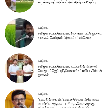
வழக்கறிஞர் அன்வர்தீன் திடீர் உயிரிழப்பு
தமிழ்நாடு
தமிழக சட்​டப்​பேர​வை: வேளாண் பட்​ஜெட்டை
தாக்கல் செய்தார் அமைச்சர் வினோத்
தமிழ்நாடு
தமிழக சட்டப்பேரவை: நடப்பு நிதி ஆண்​டு
பொது பட்ஜெட் ; நிதியமைச்சர் மரிய வில்சன்
தாக்​கல்
தமிழ்நாடு
‘உதயநிதியை விடுதலை செய்ய நீதிமன்றம்
வழங்கிய உத்தரவு பாசிச த.வே.க.வுக்கு