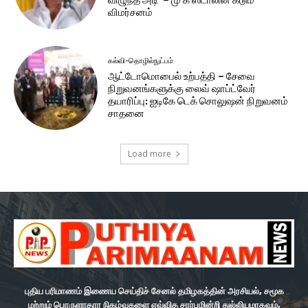
விழுந்த அடி’ – மு க ஸ்டாலின் கடும்
விமர்சனம்
கல்வி-தொழில்நுட்பம்
ஆட்டோமொபைல் உற்பத்தி – சேவை
நிறுவனங்களுக்கு லைவ் ஷாப்ட்வேர்
தயாரிப்பு: ஐடிகே டெக் சொலுஷன் நிறுவனம்
சாதனை
Load more
புதிய பரிமாணம் இணைய செய்திச் சேனல் தமிழகத்தின் அரசியல், சமூக
மற்றும் பொருளாதார நிகழ்வுகளை எவ்வித சார்புமின்றி துல்லியமாகவும்,