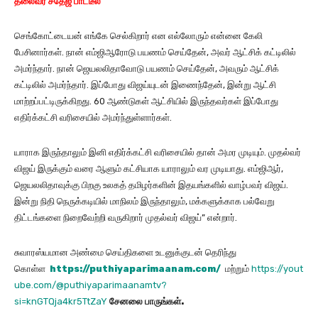
தலை​வர் சதேஜ் பாட்​டீல்
செங்கோட்டையன் எங்கே செல்கிறார் என எல்லோரும் என்னை கேலி
பேசினார்கள். நான் எம்ஜிஆரோடு பயணம் செய்தேன், அவர் ஆட்சிக் கட்டிலில்
அமர்ந்தார். நான் ஜெயலலிதாவோடு பயணம் செய்தேன், அவரும் ஆட்சிக்
கட்டிலில் அமர்ந்தார். இப்போது விஜய்யுடன் இணைந்தேன், இன்று ஆட்சி
மாற்றப்பட்டிருக்கிறது. 60 ஆண்டுகள் ஆட்சியில் இருந்தவர்கள் இப்போது
எதிர்க்கட்சி வரிசையில் அமர்ந்துள்ளார்கள்.
யாராக இருந்தாலும் இனி எதிர்க்கட்சி வரிசையில் தான் அமர முடியும். முதல்வர்
விஜய் இருக்கும் வரை ஆளும் கட்சியாக யாராலும் வர முடியாது. எம்ஜிஆர்,
ஜெயலலிதாவுக்கு பிறகு உலகத் தமிழர்களின் இதயங்களில் வாழ்பவர் விஜய்.
இன்று நிதி நெருக்கடியில் மாநிலம் இருந்தாலும், மக்களுக்காக பல்வேறு
திட்டங்களை நிறைவேற்றி வருகிறார் முதல்வர் விஜய்” என்றார்.
சுவாரஸ்யமான அண்மை செய்திகளை உடனுக்குடன் தெரிந்து
கொள்ள
https://puthiyaparimaanam.com/
மற்றும்
https://yout
ube.com/@puthiyaparimaanamtv?
si=knGTQja4kr5TtZaY
சேனலை
பாருங்கள்
.