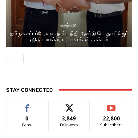
தமிழ்நாடு
தமிழக சட்டப்பேரவை: நடப்பு நிதி ஆண்​டு பொது பட்ஜெட்
; நிதியமைச்சர் மரிய வில்சன் தாக்​கல்
STAY CONNECTED
0
3,849
22,800
Fans
Followers
Subscribers