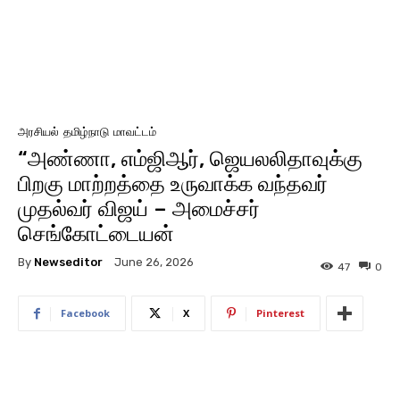
அரசியல்
தமிழ்நாடு
மாவட்டம்
“அண்ணா, எம்ஜிஆர், ஜெயலலிதாவுக்கு
பிறகு மாற்றத்தை உருவாக்க வந்தவர்
முதல்வர் விஜய் – அமைச்சர்
செங்கோட்டையன்
By
Newseditor
June 26, 2026
47
0
Facebook
X
Pinterest