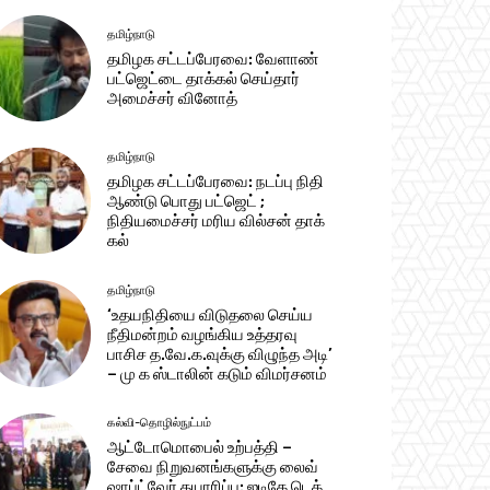
தமிழ்நாடு
தமிழக சட்​டப்​பேர​வை: வேளாண்
பட்​ஜெட்டை தாக்கல் செய்தார்
அமைச்சர் வினோத்
தமிழ்நாடு
தமிழக சட்டப்பேரவை: நடப்பு நிதி
ஆண்​டு பொது பட்ஜெட் ;
நிதியமைச்சர் மரிய வில்சன் தாக்​
கல்
தமிழ்நாடு
‘உதயநிதியை விடுதலை செய்ய
நீதிமன்றம் வழங்கிய உத்தரவு
பாசிச த.வே.க.வுக்கு விழுந்த அடி’
– மு க ஸ்டாலின் கடும் விமர்சனம்
கல்வி-தொழில்நுட்பம்
ஆட்டோமொபைல் உற்பத்தி –
சேவை நிறுவனங்களுக்கு லைவ்
ஷாப்ட்வேர் தயாரிப்பு: ஐடிகே டெக்