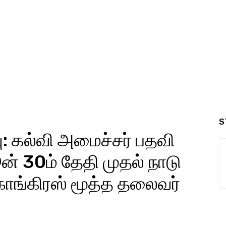
S
வு: கல்வி அமைச்​சர் பதவி
ூன் 30ம் தேதி முதல் நாடு
காங்​கிரஸ் மூத்த தலை​வர்