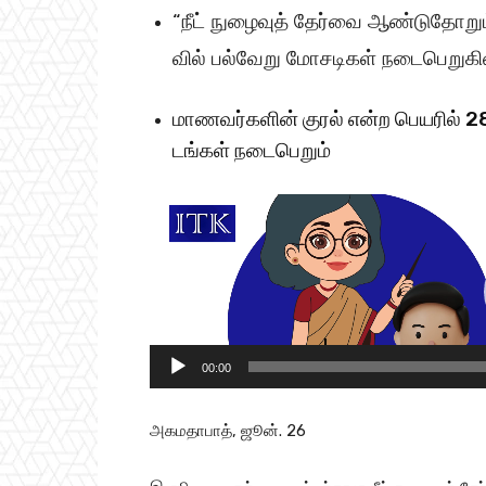
“நீட் நுழைவுத் தேர்வை ஆண்​டு​தோறும் ச
வில் பல்​வேறு மோசடிகள் நடைபெறுகி
மாணவர்​களின் குரல் என்ற பெயரில் 28 
டங்​கள் நடைபெறும்
V
i
d
e
o
P
00:00
l
a
அகமதாபாத், ஜூன். 26
y
e