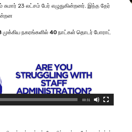
ுமார் 23 லட்​சம் பேர் எழுதுகின்​றனர். இந்த தேர்​
ன்​றன
முக்​கிய நகரங்​களில் 40 நாட்​கள் தொடர் போராட்​
00:31