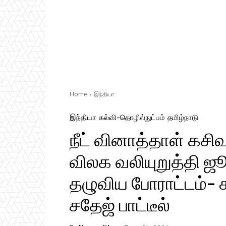
Home
இந்தியா
இந்தியா
கல்வி-தொழில்நுட்பம்
தமிழ்நாடு
நீட் வினாத்​தாள் கசி
விலக வலி​யுறுத்தி ஜ
தழு​விய போராட்டம்- 
சதேஜ் பாட்​டீல்