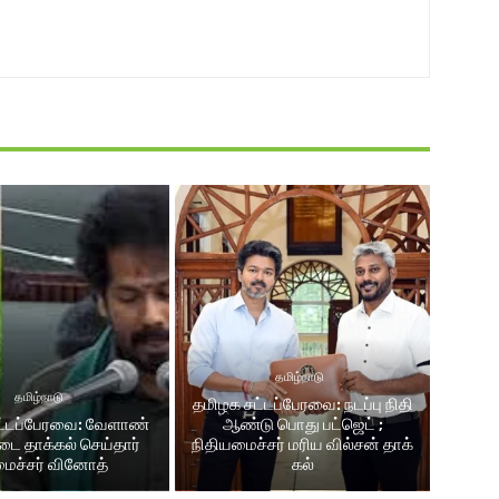
தமிழ்நாடு
தமிழ்நாடு
தமிழக சட்டப்பேரவை: நடப்பு நிதி
்​டப்​பேர​வை: வேளாண்
ஆண்​டு பொது பட்ஜெட் ;
்டை தாக்கல் செய்தார்
நிதியமைச்சர் மரிய வில்சன் தாக்​
ைச்சர் வினோத்
கல்