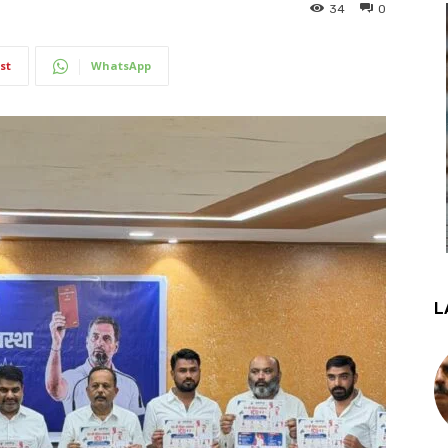
34
0
st
WhatsApp
L