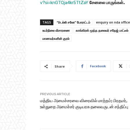
v?si=knGTQja4kr5TtZaY
சேனலை
பாருங்கள்
.
TAGS
“டெல்லி சலோ” போ​ராட்​டம்
enquiry on nda office
உயர்​நிலை விசா​ரணை
காங்​கிரஸ் மூத்த தலை​வர் சதேஜ் பாட்​டீல்
மாணவர்​களின் குரல்
Facebook
Share
PREVIOUS ARTICLE
மத்​திய அமைச்​சரவை விரை​வில் மாற்​றம்; பிரதமர்,
உள்துறை அமைச்சர் குடியரசு தலைவருடன் சந்திப்பு