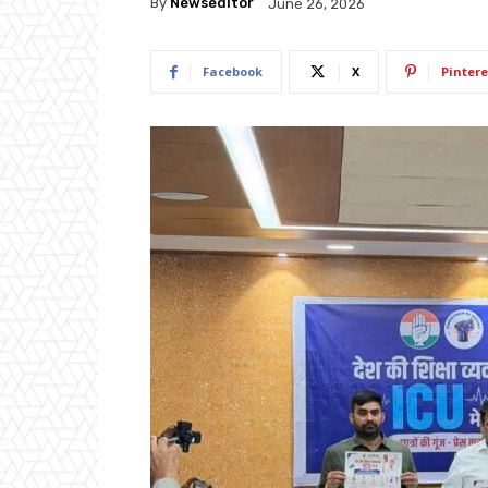
By
Newseditor
June 26, 2026
Facebook
X
Pintere