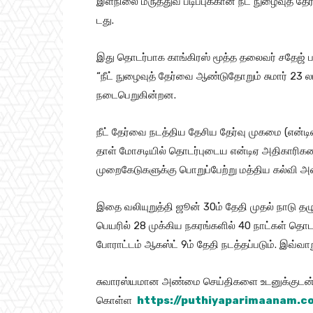
இளநிலை மருத்துவ படிப்புக்கான நீட் நுழைவுத் தேர்வு 
r
டது.
இது தொடர்​பாக காங்​கிரஸ் மூத்த தலை​வர் சதேஜ் பாட்
“நீட் நுழைவுத் தேர்வை ஆண்​டு​தோறும் சுமார் 23 லட்
நடைபெறுகின்​றன.
நீட் தேர்வை நடத்​திய தேசிய தேர்வு முகமை (என்​டி
தாள் மோசடி​யில் தொடர்​புடைய என்​டிஏ அதி​காரி​களை 
முறைகேடுகளுக்கு பொறுப்​பேற்று மத்​திய கல்வி அமை
இதை வலி​யுறுத்தி ஜூன் 30ம் தேதி முதல் நாடு தழு​
பெயரில் 28 முக்​கிய நகரங்​களில் 40 நாட்​கள் தொட
போ​ராட்​டம் ஆகஸ்ட் 9ம் தேதி நடத்​தப்​படும். இவ்​வாறு
சுவாரஸ்யமான அண்மை செய்திகளை உடனுக்குடன் 
கொள்ள
https://puthiyaparimaanam.c