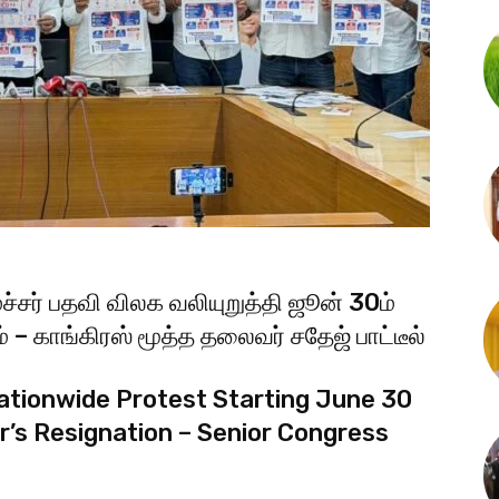
ச்​சர் பதவி விலக வலி​யுறுத்தி ஜூன் 30ம்
– காங்​கிரஸ் மூத்த தலை​வர் சதேஜ் பாட்​டீல்
ationwide Protest Starting June 30
’s Resignation – Senior Congress