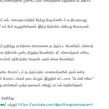
வினாத்​தாள் முன்​கூட்​டியே கசிந்​ததால் மறு​தேர்வு நடத்தப்பட்​
​டீல், அகமதா​பாத்​தில் நேற்று நிருபர்​களிடம் கூறிய​தாவது:
​சம் பேர் எழுதுகின்​றனர். இந்த தேர்​வில் பல்​வேறு மோசடிகள்
ஏ) குறித்து உயர்​நிலை விசா​ரணை நடத்​தப்பட வேண்​டும். வினாத்​
நீதி​யின் முன்பு நிறுத்த வேண்​டும். நீட் வினாத்​தாள் கசிவு,
ச்​சர் தர்மேந்​திர பிர​தான் பதவி விலக வேண்​டும்.
விய போராட்டம் நடத்​தப்​படும். மாணவர்​களின் குரல் என்ற
ர் போராட்​டங்​கள் நடைபெறும். இறு​திக் கட்​ட​மாக “டெல்லி சலோ”
 காங்​கிரஸ் மூத்த தலை​வர் சதேஜ் பாட்​டீல்​ தெரி​வித்​தார்​.
தெரிந்து
om/
மற்றும்
https://youtube.com/@puthiyaparimaanamt