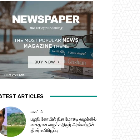
ATEST ARTICLES
மாவட்டம்
பழநி கோயில் நில மோசடி வழக்கில்
கைதான வழக்கறிஞர் அன்வர்தீன்
திடீர் உயிரிழப்பு