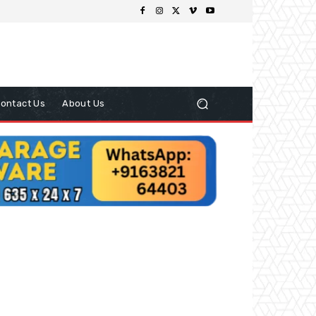
ontact Us
About Us