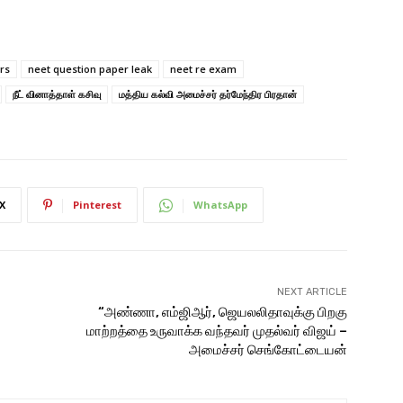
rs
neet question paper leak
neet re exam
நீட் வினாத்​தாள் கசிவு
மத்​திய கல்வி அமைச்​சர் தர்மேந்​திர பிர​தான்
X
Pinterest
WhatsApp
NEXT ARTICLE
“அண்ணா, எம்ஜிஆர், ஜெயலலிதாவுக்கு பிறகு
மாற்றத்தை உருவாக்க வந்தவர் முதல்வர் விஜய் –
அமைச்சர் செங்கோட்டையன்