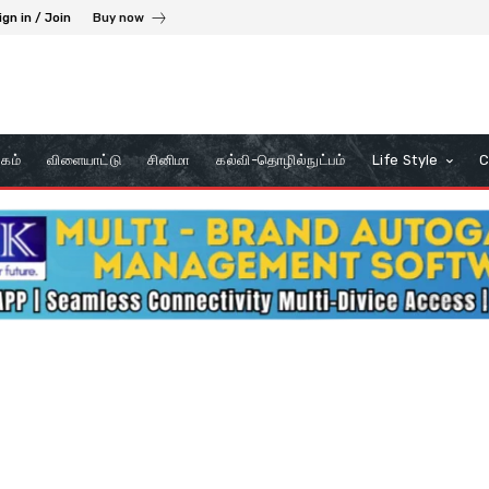
ign in / Join
Buy now
கம்
விளையாட்டு
சினிமா
கல்வி-தொழில்நுட்பம்
Life Style
C