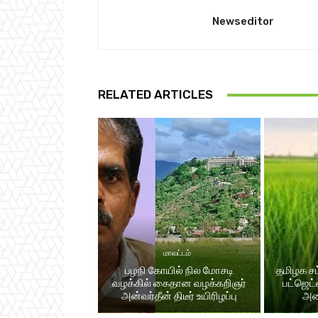
Newseditor
RELATED ARTICLES
மாவட்டம்
பழநி கோயில் நில மோசடி
தமிழக சட
வழக்கில் கைதான வழக்கறிஞர்
பட்​ஜெட
அன்வர்தீன் திடீர் உயிரிழப்பு
அம