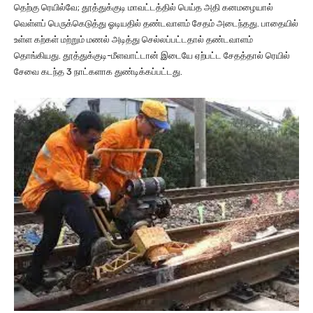
தெற்கு ரெயில்வே; தூத்துக்குடி மாவட்டத்தில் பெய்த அதி கனமழையால்
வெள்ளப் பெருக்கெடுத்து ஓடியதில் தண்டவாளம் சேதம் அடைந்தது. பாதையில்
உள்ள கற்கள் மற்றும் மணல் அடித்து செல்லப்பட்டதால் தண்டவாளம்
தொங்கியது. தூத்துக்குடி-மீளவாட்டான் இடையே ஏற்பட்ட சேதத்தால் ரெயில்
சேவை கடந்த 3 நாட்களாக துண்டிக்கப்பட்டது.