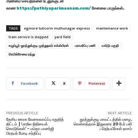
அண்மை செய்திகளை உடனுக்குடன்
காண
https://puthiyaparimaanam.com/
சேனலை பாருங்கள்.
TAGS
egmore tuticorin muthunagar express
maintenance work
train service is stopped
yard field
எழும்பூர்-தூத்துக்குடி முத்துநகர் எக்ஸ்பிரஸ்
பராமரிப்பு பணி
யார்டு பகுதி
ரெயில்சேவை ரத்து
Facebook
X
Pinterest
PREVIOUS ARTICLE
NEXT ARTICLE
தேசிய ஊரக வேலைவாய்ப்பு உறுதித்
தூத்துக்குடி மாவட்டத்தில் மழை,
திட்டம் | ’மாநில நிதியைக்
வெள்ளத்தால் இதுவரை 20 பேர் பலி
கொடுங்கள்’ – மம்தா பானர்ஜி
; நெற்பயிர்கள் நாசம்
பிரதமர் மோடி சந்திப்பு