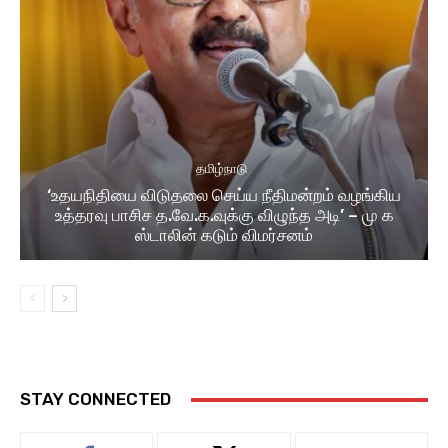
தமிழ்நாடு
‘உதயநிதியை விடுதலை செய்ய நீதிமன்றம் வழங்கிய
உத்தரவு பாசிச த.வே.க.வுக்கு விழுந்த அடி’ – மு க
ஸ்டாலின் கடும் விமர்சனம்
STAY CONNECTED