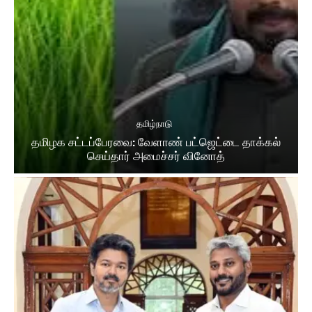
தமிழ்நாடு
தமிழக சட்​டப்​பேர​வை: வேளாண் பட்​ஜெட்டை தாக்கல்
செய்தார் அமைச்சர் வினோத்