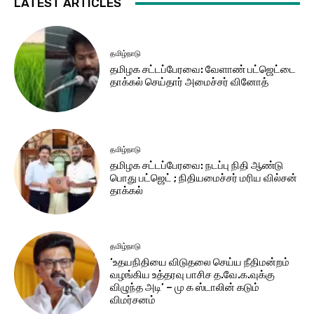
LATEST ARTICLES
தமிழ்நாடு
தமிழக சட்​டப்​பேர​வை: வேளாண் பட்​ஜெட்டை
தாக்கல் செய்தார் அமைச்சர் வினோத்
தமிழ்நாடு
தமிழக சட்டப்பேரவை: நடப்பு நிதி ஆண்​டு
பொது பட்ஜெட் ; நிதியமைச்சர் மரிய வில்சன்
தாக்​கல்
தமிழ்நாடு
‘உதயநிதியை விடுதலை செய்ய நீதிமன்றம்
வழங்கிய உத்தரவு பாசிச த.வே.க.வுக்கு
விழுந்த அடி’ – மு க ஸ்டாலின் கடும்
விமர்சனம்