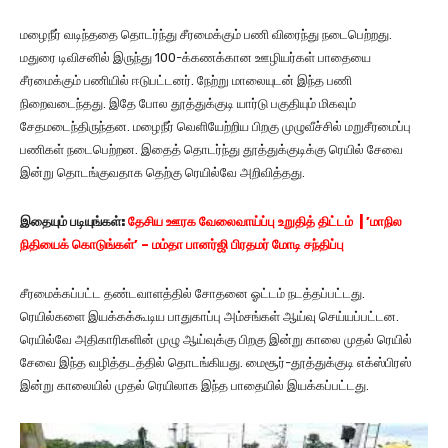
மழைநீர் வடிந்ததை தொடர்ந்து சீரமைக்கும் பணி விரைந்து நடைபெற்றது.
மதுரை டிவிசனில் இருந்து 100-க்கணக்கான ஊழியர்கள் பாதையை
சீரமைக்கும் பணியில் ஈடுபட்டனர். நேற்று மாலையுடன் இந்த பணி
நிறைவடைந்தது. இதே போல தூத்துக்குடி யார்டு பகுதியும் மிகவும்
சேதமடைந்திருந்தன. மழைநீர் வெளியேற்றிய பிறகு முழுவீச்சில் மறுசீரமைப்பு
பணிகள் நடைபெற்றன. இதைத் தொடர்ந்து தூத்துக்குடிக்கு ரெயில் சேவை
இன்று தொடங்குவதாக தெற்கு ரெயில்வே அறிவித்தது.
இதையும் படியுங்கள்:
தேசிய ஊரக வேலைவாய்ப்பு உறுதித் திட்டம் | ’மாநில
நிதியைக் கொடுங்கள்’ – மம்தா பானர்ஜி பிரதமர் மோடி சந்திப்பு
சீரமைக்கப்பட்ட தண்டவாளத்தில் சோதனை ஓட்டம் நடத்தப்பட்டது.
ரெயில்களை இயக்கக்கூடிய பாதுகாப்பு அம்சங்கள் ஆய்வு செய்யப்பட்டன.
ரெயில்வே அதிகாரிகளின் முழு ஆய்வுக்கு பிறகு இன்று காலை முதல் ரெயில்
சேவை இந்த வழித்தடத்தில் தொடங்கியது. மைசூர்-தூத்துக்குடி எக்ஸ்பிரஸ்
இன்று காலையில் முதல் ரெயிலாக இந்த பாதையில் இயக்கப்பட்டது.