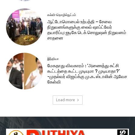
கல்வி-தொழில்நுட்பம்
ஆட்டோமொபைல் உற்பத்தி – சேவை
நிறுவனங்களுக்கு லைவ் ஷாப்ட்வேர்
தயாரிப்பு: ஐடிகே டெக் சொலுஷன் நிறுவனம்
சாதனை
இந்தியா
மேகதாது விவகாரம் : ‘அணைத்து கட்சி
கூட்டத்தை கூட்ட முடியுமா ? முடியாதா?’
-முதல்வர் விஜய்க்கு மு.க. ஸ்டாலின் ஆவேச
கேள்வி
Load more