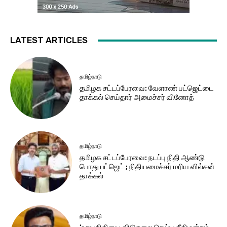
LATEST ARTICLES
தமிழ்நாடு
தமிழக சட்​டப்​பேர​வை: வேளாண் பட்​ஜெட்டை
தாக்கல் செய்தார் அமைச்சர் வினோத்
தமிழ்நாடு
தமிழக சட்டப்பேரவை: நடப்பு நிதி ஆண்​டு
பொது பட்ஜெட் ; நிதியமைச்சர் மரிய வில்சன்
தாக்​கல்
தமிழ்நாடு