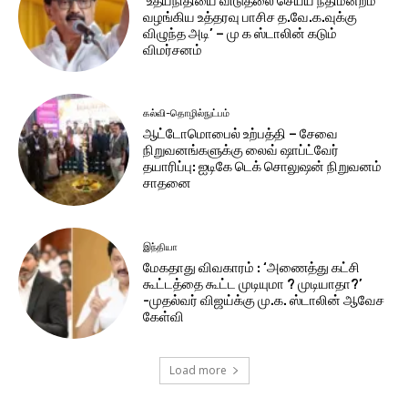
‘உதயநிதியை விடுதலை செய்ய நீதிமன்றம்
வழங்கிய உத்தரவு பாசிச த.வே.க.வுக்கு
விழுந்த அடி’ – மு க ஸ்டாலின் கடும்
விமர்சனம்
கல்வி-தொழில்நுட்பம்
ஆட்டோமொபைல் உற்பத்தி – சேவை
நிறுவனங்களுக்கு லைவ் ஷாப்ட்வேர்
தயாரிப்பு: ஐடிகே டெக் சொலுஷன் நிறுவனம்
சாதனை
இந்தியா
மேகதாது விவகாரம் : ‘அணைத்து கட்சி
கூட்டத்தை கூட்ட முடியுமா ? முடியாதா?’
-முதல்வர் விஜய்க்கு மு.க. ஸ்டாலின் ஆவேச
கேள்வி
Load more