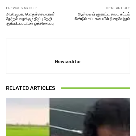
PREVIOUS ARTICLE
NEXT ARTICLE
அ.தி.மு.க. பொதுச்செயலாளர்
ஆன்லைன் சூதாட்ட தடை சட்டம்
தேர்தல் வழக்கு : தீர்ப்பு தேதி
மீண்டும் சட்டசபையில் நிறைவேற்றம்
குறிப்பிடப்படாமல் ஒத்திவைப்பு
Newseditor
RELATED ARTICLES