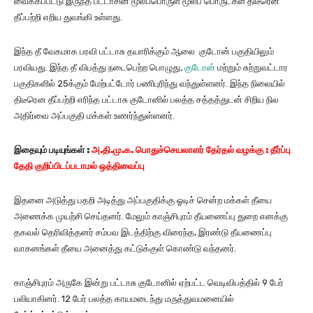
வைக்கப்பட்டு இருந்த பட்டாசின் மூலப்பொருள் மூலப் பொருட்கள் திடீரென
தீப்பற்றி எறிய துவங்கி உள்ளது.
இந்த தீ வேகமாக பரவி பட்டாசு தயாரிக்கும் ஆலை குடோன் பகுதியிலும்
பரவியது. இந்த தீ விபத்து நடைபெற்ற பொழுது,
குடோன்
மற்றும் சுற்றுவட்டார
பகுதிகளில் 25க்கும் மேற்பட்டோர் பணிபுரிந்து வந்துள்ளனர். இந்த நிலையில்
திடீரென தீப்பற்றி எரிந்த பட்டாசு குடோனில் பலத்த சத்தத்துடன் சிறிய நில
அதிர்வை அப்பகுதி மக்கள் உணர்ந்துள்ளனர்.
இதையும்
படியுங்கள் :
அ.தி.மு.க. பொதுச்செயலாளர் தேர்தல் வழக்கு : தீர்ப்பு
தேதி குறிப்பிடப்படாமல் ஒத்திவைப்பு
இதனை அடுத்து பதறி அடித்து அப்பகுதிக்கு ஓடிச் சென்ற மக்கள் தீயை
அணைக்க முயற்சி செய்தனர். மேலும் காஞ்சிபுரம் தீயணைப்பு துறை எனக்கு
தகவல் தெரிவித்தனர் சம்பவ இடத்திற்கு விரைந்த, இரண்டு தீயணைப்பு
வாகனங்கள் தீயை அனைத்து கட்டுக்குள் கொண்டு வந்தனர்.
காஞ்சிபுரம் அருகே இன்று பட்டாசு குடோனில் ஏற்பட்ட வெடிவிபத்தில் 9 பேர்
பலியாகினர். 12 பேர் பலத்த காயமடைந்து மருத்துவமனையில்