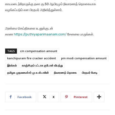
காயமடைந்தோருக்கு தலா ரூ.50 ஆயிரமும் நிவாரணத் தொகையாக
வழங்கப்படும் என பிரதமர் அறிவித்துள்ளார்.
அண்மை செய்திகளை உடனுக்குடன்
காண
https://puthiyaparimaanam.com/
சேனலை பாருங்கள்.
TAGS
cm compensation amount
kanchipuram fire cracker accident
pm modi compensation amount
இரங்கல்
காஞ்சிபுரம் பட்டாசு குடோன் விபத்து
தமிழக முதலமைச்சர் மு.க.ஸ்டாலின்
நிவாரணத் தொகை
பிரதமர் மோடி
Facebook
X
Pinterest