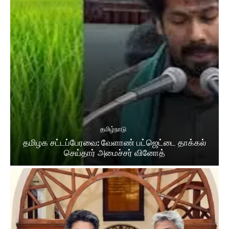
தமிழ்நாடு
தமிழக சட்​டப்​பேர​வை: வேளாண் பட்​ஜெட்டை தாக்கல்
செய்தார் அமைச்சர் வினோத்