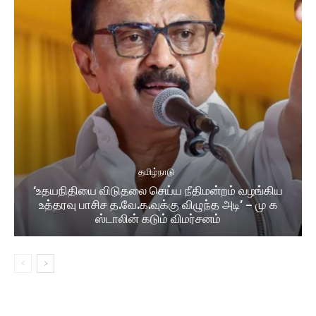
தமிழ்நாடு
‘உதயநிதியை விடுதலை செய்ய நீதிமன்றம் வழங்கிய
உத்தரவு பாசிச த.வே.க.வுக்கு விழுந்த அடி’ – மு க
ஸ்டாலின் கடும் விமர்சனம்