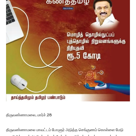
திருவண்ணாமலை, மார்ச்.28
திருவண்ணாமலை மாவட்டம் போளூர் அடுத்த செங்குணம் கொள்ளை மேடு