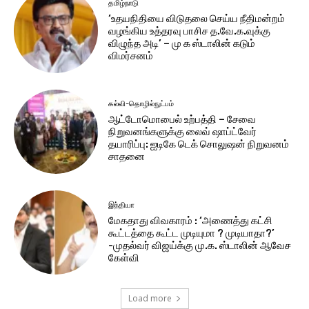
தமிழ்நாடு
‘உதயநிதியை விடுதலை செய்ய நீதிமன்றம்
வழங்கிய உத்தரவு பாசிச த.வே.க.வுக்கு
விழுந்த அடி’ – மு க ஸ்டாலின் கடும்
விமர்சனம்
கல்வி-தொழில்நுட்பம்
ஆட்டோமொபைல் உற்பத்தி – சேவை
நிறுவனங்களுக்கு லைவ் ஷாப்ட்வேர்
தயாரிப்பு: ஐடிகே டெக் சொலுஷன் நிறுவனம்
சாதனை
இந்தியா
மேகதாது விவகாரம் : ‘அணைத்து கட்சி
கூட்டத்தை கூட்ட முடியுமா ? முடியாதா?’
-முதல்வர் விஜய்க்கு மு.க. ஸ்டாலின் ஆவேச
கேள்வி
Load more