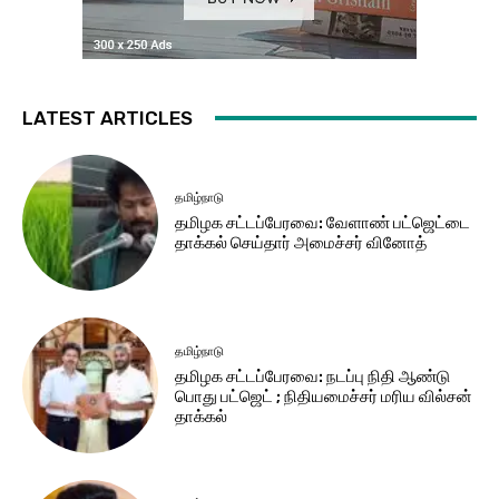
LATEST ARTICLES
தமிழ்நாடு
தமிழக சட்​டப்​பேர​வை: வேளாண் பட்​ஜெட்டை
தாக்கல் செய்தார் அமைச்சர் வினோத்
தமிழ்நாடு
தமிழக சட்டப்பேரவை: நடப்பு நிதி ஆண்​டு
பொது பட்ஜெட் ; நிதியமைச்சர் மரிய வில்சன்
தாக்​கல்