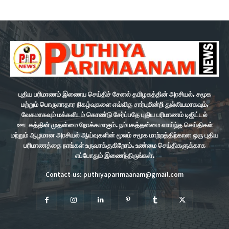
புதிய பரிமாணம் இணைய செய்திச் சேனல் தமிழகத்தின் அரசியல், சமூக
மற்றும் பொருளாதார நிகழ்வுகளை எவ்வித சார்புமின்றி துல்லியமாகவும்,
வேகமாகவும் மக்களிடம் கொண்டு சேர்ப்பதே புதிய பரிமாணம் டிஜிட்டல்
ஊடகத்தின் முதன்மை நோக்கமாகும். நம்பகத்தன்மை வாய்ந்த செய்திகள்
மற்றும் ஆழமான அரசியல் ஆய்வுகளின் மூலம் சமூக மாற்றத்திற்கான ஒரு புதிய
பரிமாணத்தை நாங்கள் உருவாக்குகிறோம். உண்மை செய்திகளுக்காக
எப்போதும் இணைந்திருங்கள்.
Contact us: puthiyaparimaanam@gmail.com