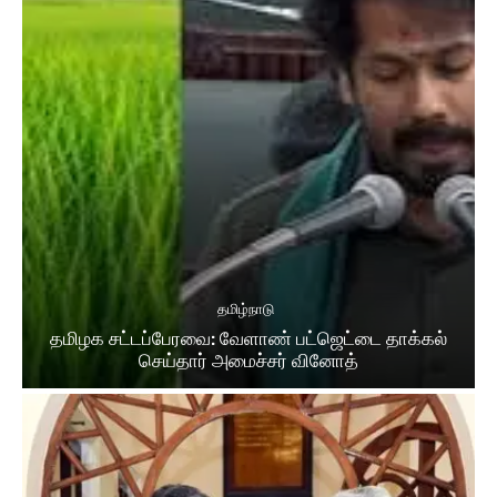
தமிழ்நாடு
தமிழக சட்​டப்​பேர​வை: வேளாண் பட்​ஜெட்டை தாக்கல்
செய்தார் அமைச்சர் வினோத்