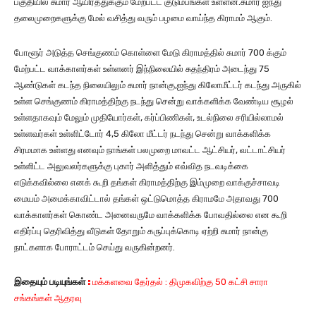
பகுதியில் சுமார் ஆயிரத்துக்கும் மேற்பட்ட குடும்பங்கள் உள்ளன.சுமார் ஐந்து
தலைமுறைகளுக்கு மேல் வசித்து வரும் பழமை வாய்ந்த கிராமம் ஆகும்.
போளூர் அடுத்த செங்குணம் கொள்ளை மேடு கிராமத்தில் சுமார் 700 க்கும்
மேற்பட்ட வாக்காளர்கள் உள்ளனர் இந்நிலையில் சுதந்திரம் அடைந்து 75
ஆண்டுகள் கடந்த நிலையிலும் சுமார் நான்கு,ஐந்து கிலோமீட்டர் கடந்து அருகில்
உள்ள செங்குணம் கிராமத்திற்கு நடந்து சென்று வாக்களிக்க வேண்டிய சூழல்
உள்ளதாகவும் மேலும் முதியோர்கள், கர்ப்பிணிகள், உடல்நிலை சரியில்லாமல்
உள்ளவர்கள் உள்ளிட்டோர் 4,5 கிலோ மீட்டர் நடந்து சென்று வாக்களிக்க
சிரமமாக உள்ளது எனவும் நாங்கள் பலமுறை மாவட்ட ஆட்சியர், வட்டாட்சியர்
உள்ளிட்ட அலுவலர்களுக்கு புகார் அளித்தும் எவ்வித நடவடிக்கை
எடுக்கவில்லை எனக் கூறி தங்கள் கிராமத்திற்கு இம்முறை வாக்குச்சாவடி
மையம் அமைக்காவிட்டால் தங்கள் ஒட்டுமொத்த கிராமமே அதாவது 700
வாக்காளர்கள் கொண்ட அனைவருமே வாக்களிக்க போவதில்லை என கூறி
எதிர்ப்பு தெரிவித்து வீடுகள் தோறும் கருப்புக்கொடி ஏற்றி சுமார் நான்கு
நாட்களாக போராட்டம் செய்து வருகின்றனர்.
இதையும் படியுங்கள்
:
மக்களவை தேர்தல் : திமுகவிற்கு 50 கட்சி சாரா
சங்கங்கள் ஆதரவு