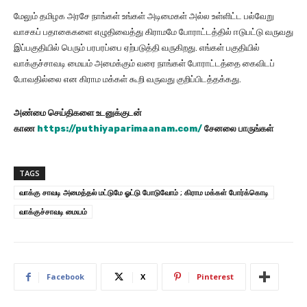
மேலும் தமிழக அரசே நாங்கள் உங்கள் அடிமைகள் அல்ல உள்ளிட்ட பல்வேறு
வாசகப் பதாகைகளை எழுதிவைத்து கிராமமே போராட்டத்தில் ஈடுபட்டு வருவது
இப்பகுதியில் பெரும் பரபரப்பை ஏற்படுத்தி வருகிறது. எங்கள் பகுதியில்
வாக்குச்சாவடி மையம் அமைக்கும் வரை நாங்கள் போராட்டத்தை கைவிடப்
போவதில்லை என கிராம மக்கள் கூறி வருவது குறிப்பிடத்தக்கது.
அண்மை செய்திகளை உடனுக்குடன்
காண
https://puthiyaparimaanam.com/
சேனலை பாருங்கள்
TAGS
வாக்கு சாவடி அமைத்தல் மட்டுமே ஓட்டு போடுவோம் ; கிராம மக்கள் போர்க்கொடி
வாக்குச்சாவடி மையம்
Facebook
X
Pinterest