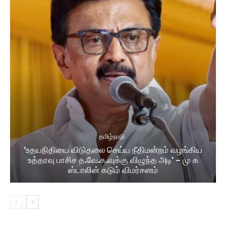
தமிழ்நாடு
‘உதயநிதியை விடுதலை செய்ய நீதிமன்றம் வழங்கிய
உத்தரவு பாசிச த.வே.க.வுக்கு விழுந்த அடி’ – மு க
ஸ்டாலின் கடும் விமர்சனம்