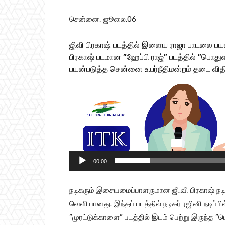
சென்னை, ஜூலை.06
ஜிவி பிரகாஷ் படத்தில் இளைய ராஜா பாடலை பயன
பிரகாஷ் படமான ”ஹேப்பி ராஜ்” படத்தில் ”பொ
பயன்படுத்த சென்னை உயர்நீதிமன்றம் தடை விதி
V
i
d
e
o
P
00:00
l
a
நடிகரும் இசையமைப்பாளருமான ஜி.வி பிரகாஷ் நடிப்ப
y
வெளியானது. இந்தப் படத்தில் நடிகர் ரஜினி நட
e
”முரட்டுக்காளை” படத்தில் இடம் பெற்று இருந்த 
r