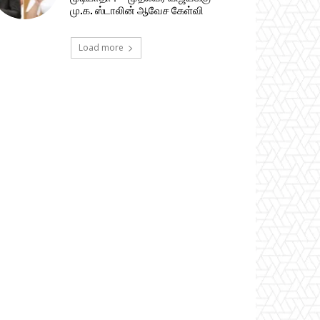
மு.க. ஸ்டாலின் ஆவேச கேள்வி
Load more