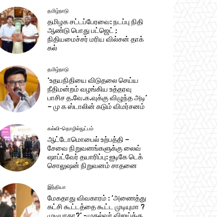
தமிழ்நாடு
தமிழக சட்டப்பேரவை: நடப்பு நிதி
ஆண்​டு பொது பட்ஜெட் ;
நிதியமைச்சர் மரிய வில்சன் தாக்​
கல்
தமிழ்நாடு
‘உதயநிதியை விடுதலை செய்ய
நீதிமன்றம் வழங்கிய உத்தரவு
பாசிச த.வே.க.வுக்கு விழுந்த அடி’
– மு க ஸ்டாலின் கடும் விமர்சனம்
கல்வி-தொழில்நுட்பம்
ஆட்டோமொபைல் உற்பத்தி –
சேவை நிறுவனங்களுக்கு லைவ்
ஷாப்ட்வேர் தயாரிப்பு: ஐடிகே டெக்
சொலுஷன் நிறுவனம் சாதனை
இந்தியா
மேகதாது விவகாரம் : ‘அணைத்து
கட்சி கூட்டத்தை கூட்ட முடியுமா ?
முடியாதா?’ -முதல்வர் விஜய்க்கு