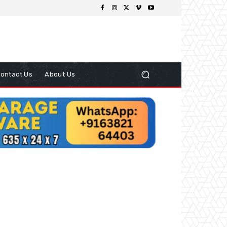
ontact Us
About Us