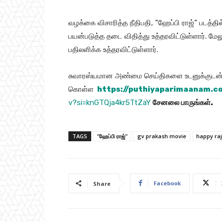
வழக்கை விசாரித்த நீதிபதி, ”ஹேப்பி ராஜ்” படத்
பயன்படுத்த தடை விதித்து உத்தரவிட்டுள்ளார். மேலு
பதிலளிக்க உத்தரவிட்டுள்ளார்.
சுவாரஸ்யமான அண்மை செய்திகளை உடனுக்குடன் 
கொள்ள
https://puthiyaparimaanam.c
v?si=knGTQja4kr5TtZaY
சேனலை
பாருங்கள்
.
TAGS
”ஹேப்பி ராஜ்”
gv prakash movie
happy raj
Facebook
Share