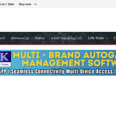
n in / Join
Buy now
கம்
விளையாட்டு
சினிமா
கல்வி-தொழில்நுட்பம்
Life Style
C