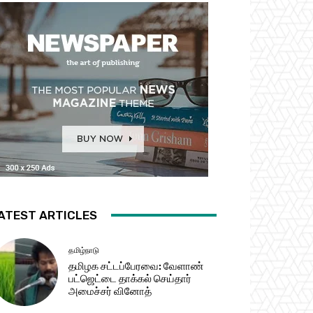
ATEST ARTICLES
தமிழ்நாடு
தமிழக சட்​டப்​பேர​வை: வேளாண்
பட்​ஜெட்டை தாக்கல் செய்தார்
அமைச்சர் வினோத்