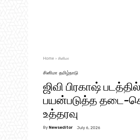
Home
சினிமா
சினிமா
தமிழ்நாடு
ஜிவி பிரகாஷ் படத்த
பயன்படுத்த தடை-செ
உத்தரவு
By
Newseditor
July 6, 2026