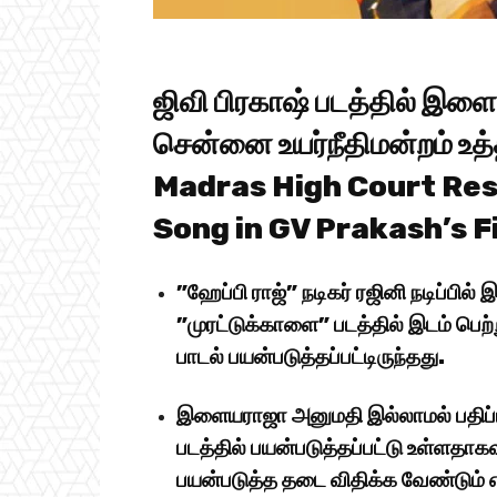
ஜிவி பிரகாஷ் படத்தில் இ
சென்னை உயர்நீதிமன்றம் உத்
Madras High Court Rest
Song in GV Prakash’s F
”ஹேப்பி ராஜ்” நடிகர் ரஜினி நடிப்
”முரட்டுக்காளை” படத்தில் இடம் பெற
பாடல் பயன்படுத்தப்பட்டிருந்தது.
இளையராஜா அனுமதி இல்லாமல் பதிப்பு
படத்தில் பயன்படுத்தப்பட்டு உள்ளதாக
பயன்படுத்த தடை விதிக்க வேண்டும் எ