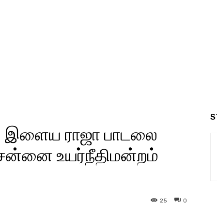
S
ில் இளைய ராஜா பாடலை
ன்னை உயர்நீதிமன்றம்
25
0