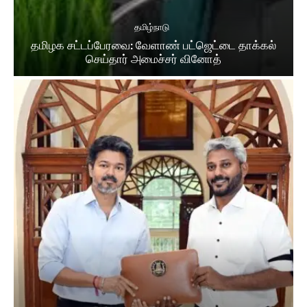
தமிழ்நாடு
தமிழக சட்​டப்​பேர​வை: வேளாண் பட்​ஜெட்டை தாக்கல்
செய்தார் அமைச்சர் வினோத்