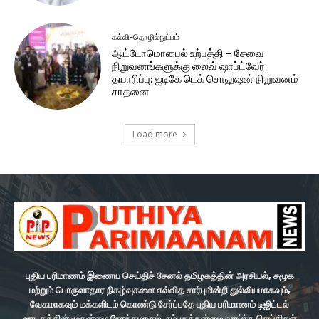
கல்வி-தொழில்நுட்பம்
ஆட்டோமொபைல் உற்பத்தி – சேவை
நிறுவனங்களுக்கு லைவ் ஷாப்ட்வேர்
தயாரிப்பு: ஐடிகே டெக் சொலுஷன் நிறுவனம்
சாதனை
Load more
புதிய பரிமாணம் இணைய செய்திச் சேனல் தமிழகத்தின் அரசியல், சமூக
மற்றும் பொருளாதார நிகழ்வுகளை எவ்வித சார்புமின்றி துல்லியமாகவும்,
வேகமாகவும் மக்களிடம் கொண்டு சேர்ப்பதே புதிய பரிமாணம் டிஜிட்டல்
ஊடகத்தின் முதன்மை நோக்கமாகும். நம்பகத்தன்மை வாய்ந்த செய்திகள்