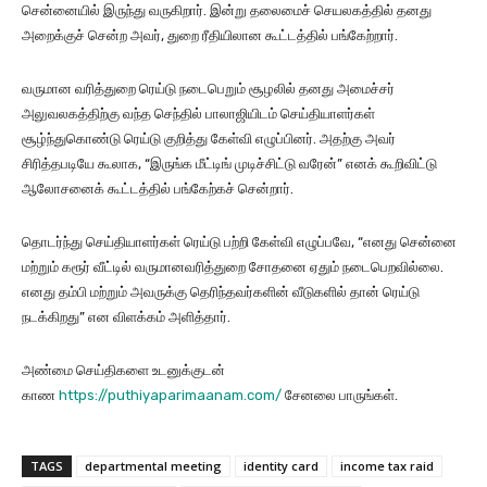
சென்னையில் இருந்து வருகிறார். இன்று தலைமைச் செயலகத்தில் தனது
அறைக்குச் சென்ற அவர், துறை ரீதியிலான கூட்டத்தில் பங்கேற்றார்.
வருமான வரித்துறை ரெய்டு நடைபெறும் சூழலில் தனது அமைச்சர்
அலுவலகத்திற்கு வந்த செந்தில் பாலாஜியிடம் செய்தியாளர்கள்
சூழ்ந்துகொண்டு ரெய்டு குறித்து கேள்வி எழுப்பினர். அதற்கு அவர்
சிரித்தபடியே கூலாக, “இருங்க மீட்டிங் முடிச்சிட்டு வரேன்” எனக் கூறிவிட்டு
ஆலோசனைக் கூட்டத்தில் பங்கேற்கச் சென்றார்.
தொடர்ந்து செய்தியாளர்கள் ரெய்டு பற்றி கேள்வி எழுப்பவே, “எனது சென்னை
மற்றும் கரூர் வீட்டில் வருமானவரித்துறை சோதனை ஏதும் நடைபெறவில்லை.
எனது தம்பி மற்றும் அவருக்கு தெரிந்தவர்களின் வீடுகளில் தான் ரெய்டு
நடக்கிறது” என விளக்கம் அளித்தார்.
அண்மை செய்திகளை உடனுக்குடன்
காண
https://puthiyaparimaanam.com/
சேனலை பாருங்கள்.
TAGS
departmental meeting
identity card
income tax raid