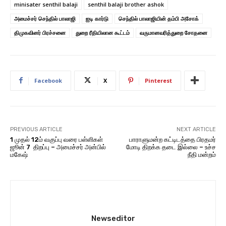
minisater senthil balaji
senthil balaji brother ashok
அமைச்சர் செந்தில் பாலாஜி
ஐடி கார்டு
செந்தில் பாலாஜியின் தம்பி அசோக்
திமுகவினர் பிரச்சனை
துறை ரீதியிலான கூட்டம்
வருமானவரித்துறை சோதனை
Facebook
X
Pinterest
PREVIOUS ARTICLE
NEXT ARTICLE
1 முதல் 12ம் வகுப்பு வரை பள்ளிகள்
பாராளுமன்ற கட்டிடத்தை பிரதமர்
ஜூன் 7 திறப்பு – அமைச்சர் அன்பில்
மோடி திறக்க தடை இல்லை – உச்ச
மகேஷ்
நீதி மன்றம்
Newseditor