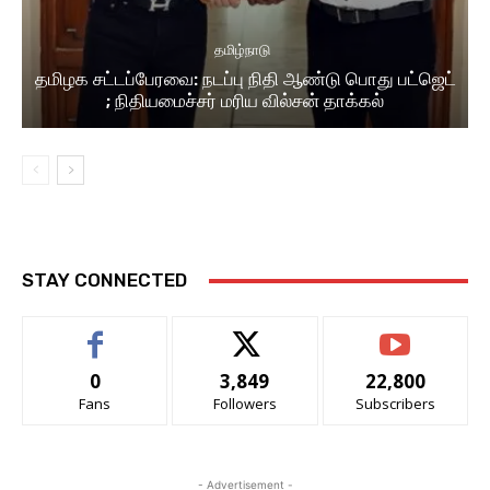
தமிழ்நாடு
தமிழக சட்டப்பேரவை: நடப்பு நிதி ஆண்​டு பொது பட்ஜெட்
; நிதியமைச்சர் மரிய வில்சன் தாக்​கல்
STAY CONNECTED
0
3,849
22,800
Fans
Followers
Subscribers
- Advertisement -