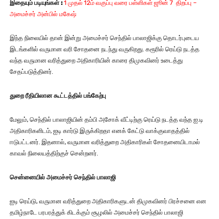
இதையும்
படியுங்கள்
:
1 முதல் 12ம் வகுப்பு வரை பள்ளிகள் ஜூன் 7 திறப்பு –
அமைச்சர் அன்பில் மகேஷ்
இந்த நிலையில் தான் இன்று அமைச்சர் செந்தில் பாலாஜிக்கு தொடர்புடைய
இடங்களில் வருமான வரி சோதனை நடந்து வருகிறது. கரூரில் ரெய்டு நடத்த
வந்த வருமான வரித்துறை அதிகாரியின் காரை திமுகவினர் உடைத்து
சேதப்படுத்தினர்.
துறை ரீதியிலான கூட்டத்தில் பங்கேற்பு
மேலும், செந்தில் பாலாஜியின் தம்பி அசோக் வீட்டிற்கு ரெய்டு நடத்த வந்த ஐ.டி
அதிகாரிகளிடம், ஐடி கார்டு இருக்கிறதா எனக் கேட்டு வாக்குவாதத்தில்
ஈடுபட்டனர். இதனால், வருமான வரித்துறை அதிகாரிகள் சோதனையிடாமல்
காவல் நிலையத்திற்குச் சென்றனர்.
சென்னையில் அமைச்சர் செந்தில் பாலாஜி
ஐடி ரெய்டு, வருமான வரித்துறை அதிகாரிகளுடன் திமுகவினர் பிரச்சனை என
தமிழ்நாடே பரபரத்துக் கிடக்கும் சூழலில் அமைச்சர் செந்தில் பாலாஜி