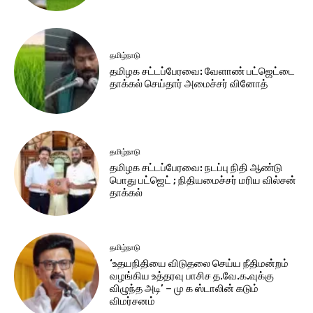
தமிழ்நாடு
தமிழக சட்​டப்​பேர​வை: வேளாண் பட்​ஜெட்டை
தாக்கல் செய்தார் அமைச்சர் வினோத்
தமிழ்நாடு
தமிழக சட்டப்பேரவை: நடப்பு நிதி ஆண்​டு
பொது பட்ஜெட் ; நிதியமைச்சர் மரிய வில்சன்
தாக்​கல்
தமிழ்நாடு
‘உதயநிதியை விடுதலை செய்ய நீதிமன்றம்
வழங்கிய உத்தரவு பாசிச த.வே.க.வுக்கு
விழுந்த அடி’ – மு க ஸ்டாலின் கடும்
விமர்சனம்