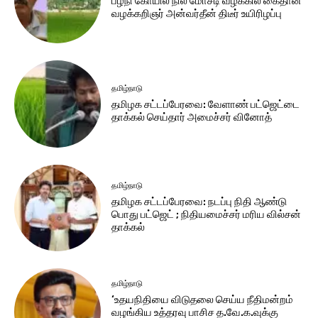
பழநி கோயில் நில மோசடி வழக்கில் கைதான
வழக்கறிஞர் அன்வர்தீன் திடீர் உயிரிழப்பு
தமிழ்நாடு
தமிழக சட்​டப்​பேர​வை: வேளாண் பட்​ஜெட்டை
தாக்கல் செய்தார் அமைச்சர் வினோத்
தமிழ்நாடு
தமிழக சட்டப்பேரவை: நடப்பு நிதி ஆண்​டு
பொது பட்ஜெட் ; நிதியமைச்சர் மரிய வில்சன்
தாக்​கல்
தமிழ்நாடு
‘உதயநிதியை விடுதலை செய்ய நீதிமன்றம்
வழங்கிய உத்தரவு பாசிச த.வே.க.வுக்கு