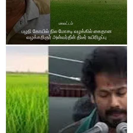
மாவட்டம்
பழநி கோயில் நில மோசடி வழக்கில் கைதான
வழக்கறிஞர் அன்வர்தீன் திடீர் உயிரிழப்பு