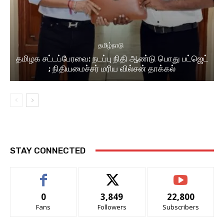
தமிழ்நாடு
தமிழக சட்டப்பேரவை: நடப்பு நிதி ஆண்​டு பொது பட்ஜெட்
; நிதியமைச்சர் மரிய வில்சன் தாக்​கல்
STAY CONNECTED
0
3,849
22,800
Fans
Followers
Subscribers