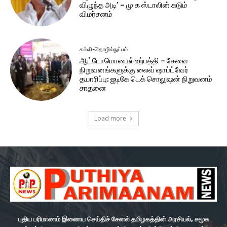
விழுந்த அடி’ – மு க ஸ்டாலின் கடும்
விமர்சனம்
கல்வி-தொழில்நுட்பம்
ஆட்டோமொபைல் உற்பத்தி – சேவை
நிறுவனங்களுக்கு லைவ் ஷாப்ட்வேர்
தயாரிப்பு: ஐடிகே டெக் சொலுஷன் நிறுவனம்
சாதனை
Load more
புதிய பரிமாணம் இணைய செய்திச் சேனல் தமிழகத்தின் அரசியல், சமூக