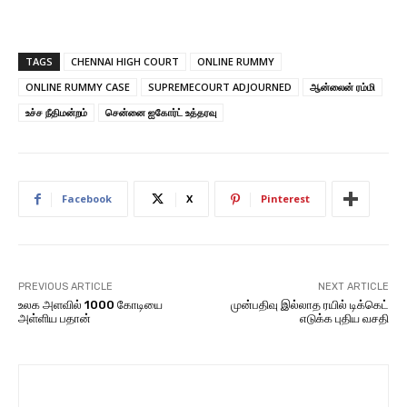
TAGS
CHENNAI HIGH COURT
ONLINE RUMMY
ONLINE RUMMY CASE
SUPREMECOURT ADJOURNED
ஆன்லைன் ரம்மி
உச்ச நீதிமன்றம்
சென்னை ஐகோர்ட் உத்தரவு
Facebook
X
Pinterest
PREVIOUS ARTICLE
NEXT ARTICLE
உலக அளவில் 1000 கோடியை
முன்பதிவு இல்லாத ரயில் டிக்கெட்
அள்ளிய பதான்
எடுக்க புதிய வசதி