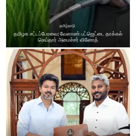
தமிழ்நாடு
தமிழக சட்​டப்​பேர​வை: வேளாண் பட்​ஜெட்டை தாக்கல்
செய்தார் அமைச்சர் வினோத்