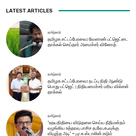
LATEST ARTICLES
தமிழ்நாடு
தமிழக சட்​டப்​பேர​வை: வேளாண் பட்​ஜெட்டை
தாக்கல் செய்தார் அமைச்சர் வினோத்
தமிழ்நாடு
தமிழக சட்டப்பேரவை: நடப்பு நிதி ஆண்​டு
பொது பட்ஜெட் ; நிதியமைச்சர் மரிய வில்சன்
தாக்​கல்
தமிழ்நாடு
‘உதயநிதியை விடுதலை செய்ய நீதிமன்றம்
வழங்கிய உத்தரவு பாசிச த.வே.க.வுக்கு
விழுந்த அடி’ – மு க ஸ்டாலின் கடும்