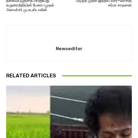
தலையெழுத்தை மாற்றியது
அடித்த முதல் இந்திய வீரர்-ரோகித்
கருணாநிதியின் பேனா-முதல்
சர்மா சாதனை
அமைச்சர் மு.க.ஸ்டாலின்
Newseditor
RELATED ARTICLES