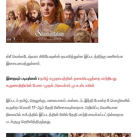
ஸ்ரீ வெங்கடேஷ்வரா கிரியேஷன்ஸ் தயாரித்துள்ள இப்படத்திற்கு மணிசர்மா
இசையமைத்துள்ளார்.
இதையும்
படியுங்கள்
:
தமிழ் சமுதாயத்தின் தலையெழுத்தை மாற்றியது
கருணாநிதியின் பேனா-முதல் அமைச்சர் மு.க.ஸ்டாலின்
இப்படம் தமிழ், தெலுங்கு, மலையாளம், கன்னடம், இந்தி போன்ற 5 மொழிகளில்
வருகிற பிப்ரவரி 17-ஆம் தேதி ரிலீஸாகவுள்ளதாக அறிவிப்பு வெளியான
நிலையில் சமீபத்தில் இப்படத்தின் ரிலீஸ் தேதி மாற்றி வைக்கப்பட்டுள்ளதாக
படக்குழு தெரிவித்திருந்தது.