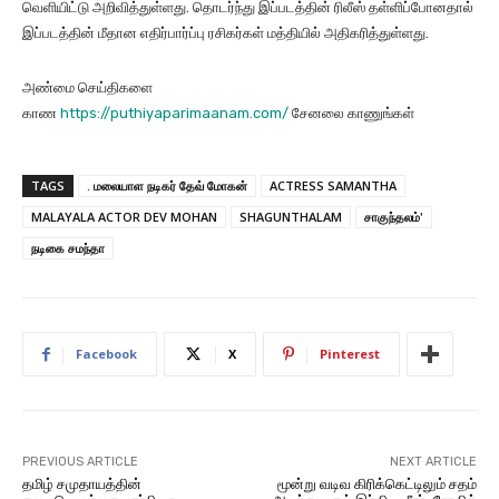
வெளியிட்டு அறிவித்துள்ளது. தொடர்ந்து இப்படத்தின் ரிலீஸ் தள்ளிப்போனதால்
இப்படத்தின் மீதான எதிர்பார்ப்பு ரசிகர்கள் மத்தியில் அதிகரித்துள்ளது.
அண்மை செய்திகளை
காண
https://puthiyaparimaanam.com/
சேனலை காணுங்கள்
TAGS
. மலையாள நடிகர் தேவ் மோகன்
ACTRESS SAMANTHA
MALAYALA ACTOR DEV MOHAN
SHAGUNTHALAM
சாகுந்தலம்'
நடிகை சமந்தா
Facebook
X
Pinterest
PREVIOUS ARTICLE
NEXT ARTICLE
தமிழ் சமுதாயத்தின்
மூன்று வடிவ கிரிக்கெட்டிலும் சதம்