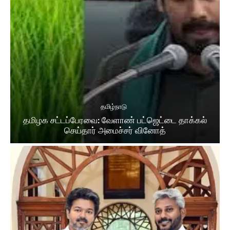
தமிழ்நாடு
தமிழக சட்​டப்​பேர​வை: வேளாண் பட்​ஜெட்டை தாக்கல்
செய்தார் அமைச்சர் வினோத்