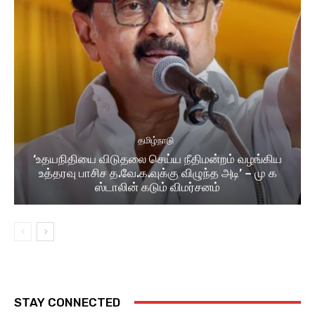
தமிழ்நாடு
‘உதயநிதியை விடுதலை செய்ய நீதிமன்றம் வழங்கிய
உத்தரவு பாசிச த.வே.க.வுக்கு விழுந்த அடி’ – மு க
ஸ்டாலின் கடும் விமர்சனம்
STAY CONNECTED