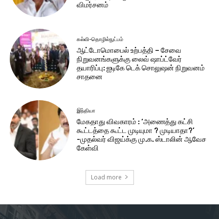
விமர்சனம்
கல்வி-தொழில்நுட்பம்
ஆட்டோமொபைல் உற்பத்தி – சேவை
நிறுவனங்களுக்கு லைவ் ஷாப்ட்வேர்
தயாரிப்பு: ஐடிகே டெக் சொலுஷன் நிறுவனம்
சாதனை
இந்தியா
மேகதாது விவகாரம் : ‘அணைத்து கட்சி
கூட்டத்தை கூட்ட முடியுமா ? முடியாதா?’
-முதல்வர் விஜய்க்கு மு.க. ஸ்டாலின் ஆவேச
கேள்வி
Load more