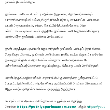
நாங்கள் நினைக்கிறோம்.
தூய்மைப் பணியை டெண்டர் எடுக்கும் நிறுவனம், தொழிலார்களையும்,
வாகனங்களையும் மட்டும் வழங்குகிறார்கள். மற்றபடி மாநகராட்சி பணிமனை,
வார்டு அலுவலகங்கள், குப்பை கொட்டும் இடங்கள் போன்ற அரசு
உள்கட்டசமைப்புகளை பயன்படுத்தியே தூய்மைப் பணி மேற்கொள்கின்றனர்.
அரசே, இந்த தூய்மைப் பணியை செய்யலாமே
ஜூன் மாதத்தோடு தனியார் நிறுவனத்தின் தூய்மைப் பணி ஒப்பந்தம் நிறைவு
பெறுகிறது. ஆனால், தூய்மைப் பணி விவகாரத்தில் கடந்த திமுக அரசு செய்த
தவறைதான் தவெக அரசு செய்ய உள்ளதாக பணியாளர்களிடையே
அச்சத்தையும், சந்தேகத்தை எழுப்பியுள்ளது. இவ்வாறு அவர் தெரிவித்தார்.
அதன்பிறகு தொழிலாளர்கள் மாநகராட்சி அலுவலகத்தை முற்றுகையிட்டு
போராட்டத்தில் ஈடுபட்டனர். போலீஸார் குவிக்கப்பட்டு அவர்கள் ஆணையாளர்
அலுவலகத்தை நோக்கி செல்வதை தடுத்து நிறுத்தினர்.
சுவாரஸ்யமான அண்மை செய்திகளை உடனுக்குடன் தெரிந்து
கொள்ள
https://puthiyaparimaanam.com/
மற்றும்
https://yout