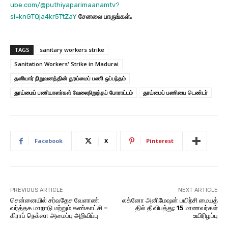
ube.com/@puthiyaparimaanamtv?
si=knGTQja4kr5TtZaY
சேனலை
பாருங்கள்
.
TAGS
sanitary workers strike
Sanitation Workers' Strike in Madurai
தனியார் நிறுவனத்தின் தூய்மைப் பணி ஒப்பந்தம்
தூய்மைப் பணியாளர்கள் வேலைநிறுத்தப் போராட்டம்
தூய்மைப் பணியை டெண்டர்
Facebook
X
Pinterest
PREVIOUS ARTICLE
NEXT ARTICLE
சென்னையில் சர்வதேச வேளாண்
லக்​னோ அனிமேஷன் பயிற்சி மையத்​
வர்த்தக மாநாடு மற்றும் கண்காட்சி –
தில் தீ விபத்து; 15 மாணவர்​கள்
கிராப் நெக்ஸா அமைப்பு அறிவிப்பு
உயிரிழப்பு