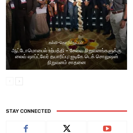
கல்வி-தொழில்நுட்பம்
ஆட்டோமொபைல் உற்பத்தி – சேவை நிறுவனங்களுக்கு
லைவ் ஷாப்ட்வேர் தயாரிப்பு: ஐடிகே டெக் சொலுஷன்
நிறுவனம் சாதனை
STAY CONNECTED