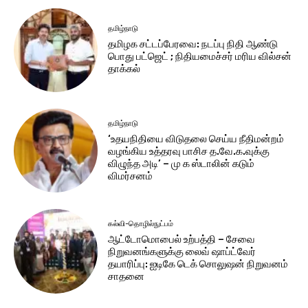
தமிழ்நாடு
தமிழக சட்டப்பேரவை: நடப்பு நிதி ஆண்​டு
பொது பட்ஜெட் ; நிதியமைச்சர் மரிய வில்சன்
தாக்​கல்
தமிழ்நாடு
‘உதயநிதியை விடுதலை செய்ய நீதிமன்றம்
வழங்கிய உத்தரவு பாசிச த.வே.க.வுக்கு
விழுந்த அடி’ – மு க ஸ்டாலின் கடும்
விமர்சனம்
கல்வி-தொழில்நுட்பம்
ஆட்டோமொபைல் உற்பத்தி – சேவை
நிறுவனங்களுக்கு லைவ் ஷாப்ட்வேர்
தயாரிப்பு: ஐடிகே டெக் சொலுஷன் நிறுவனம்
சாதனை