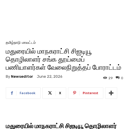
தமிழ்நாடு
மாவட்டம்
மதுரையில் மாநகராட்சி சிஐடியூ
தொழிலாளர் சங்க தூய்மைப்
பணியாளர்கள் வேலைநிறுத்தப் போராட்டம்
By
Newseditor
June 22, 2026
29
0
Facebook
X
Pinterest
மதுரையில் மாநகராட்சி சிஐடியூ தொழிலாளர்