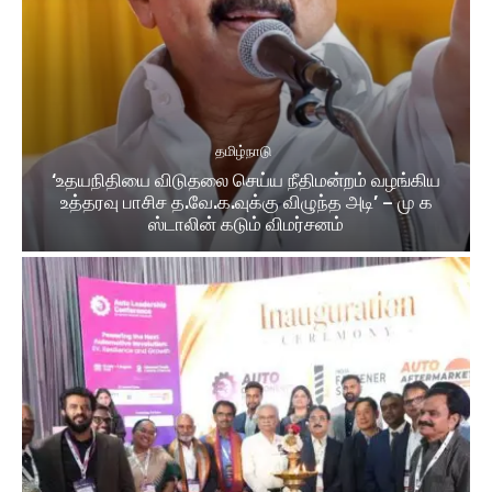
தமிழ்நாடு
‘உதயநிதியை விடுதலை செய்ய நீதிமன்றம் வழங்கிய
உத்தரவு பாசிச த.வே.க.வுக்கு விழுந்த அடி’ – மு க
ஸ்டாலின் கடும் விமர்சனம்