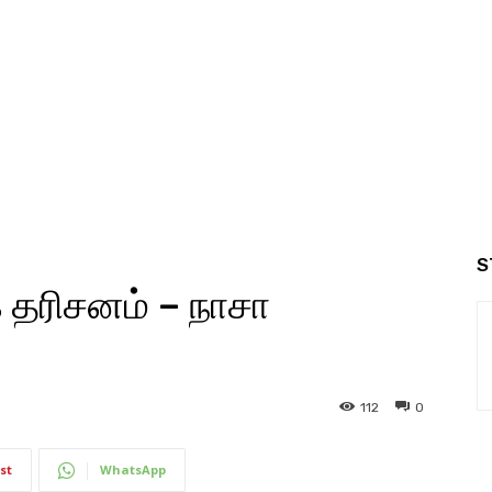
S
க தரிசனம் – நாசா
112
0
st
WhatsApp