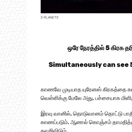
5 PLANETS
ஒரே நேரத்தில் 5 கிரக தர
Simultaneously can see 
காணவே முடியாத யுரேனஸ் கிரகத்தை கா
வெள்ளிக்கு மேலே அது, பச்சையாக மிளிரு
இரவு வானில், தொடுவானம் தொட்டு பாத
காணப்படும். ஆனால் கொஞ்சம் தாமதித்தா
தவறிவிடும்.