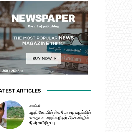
ATEST ARTICLES
மாவட்டம்
பழநி கோயில் நில மோசடி வழக்கில்
கைதான வழக்கறிஞர் அன்வர்தீன்
திடீர் உயிரிழப்பு