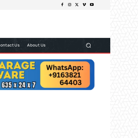
ontact Us
About Us