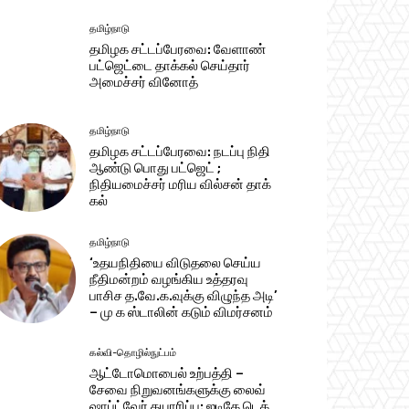
தமிழ்நாடு
தமிழக சட்​டப்​பேர​வை: வேளாண்
பட்​ஜெட்டை தாக்கல் செய்தார்
அமைச்சர் வினோத்
தமிழ்நாடு
தமிழக சட்டப்பேரவை: நடப்பு நிதி
ஆண்​டு பொது பட்ஜெட் ;
நிதியமைச்சர் மரிய வில்சன் தாக்​
கல்
தமிழ்நாடு
‘உதயநிதியை விடுதலை செய்ய
நீதிமன்றம் வழங்கிய உத்தரவு
பாசிச த.வே.க.வுக்கு விழுந்த அடி’
– மு க ஸ்டாலின் கடும் விமர்சனம்
கல்வி-தொழில்நுட்பம்
ஆட்டோமொபைல் உற்பத்தி –
சேவை நிறுவனங்களுக்கு லைவ்
ஷாப்ட்வேர் தயாரிப்பு: ஐடிகே டெக்