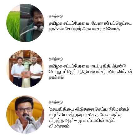
தமிழ்நாடு
தமிழக சட்​டப்​பேர​வை: வேளாண் பட்​ஜெட்டை
தாக்கல் செய்தார் அமைச்சர் வினோத்
தமிழ்நாடு
தமிழக சட்டப்பேரவை: நடப்பு நிதி ஆண்​டு
பொது பட்ஜெட் ; நிதியமைச்சர் மரிய வில்சன்
தாக்​கல்
தமிழ்நாடு
‘உதயநிதியை விடுதலை செய்ய நீதிமன்றம்
வழங்கிய உத்தரவு பாசிச த.வே.க.வுக்கு
விழுந்த அடி’ – மு க ஸ்டாலின் கடும்
விமர்சனம்