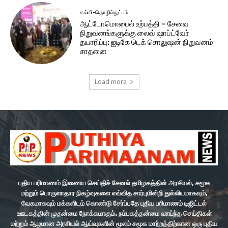
கல்வி-தொழில்நுட்பம்
ஆட்டோமொபைல் உற்பத்தி – சேவை
நிறுவனங்களுக்கு லைவ் ஷாப்ட்வேர்
தயாரிப்பு: ஐடிகே டெக் சொலுஷன் நிறுவனம்
சாதனை
Load more
புதிய பரிமாணம் இணைய செய்திச் சேனல் தமிழகத்தின் அரசியல், சமூக
மற்றும் பொருளாதார நிகழ்வுகளை எவ்வித சார்புமின்றி துல்லியமாகவும்,
வேகமாகவும் மக்களிடம் கொண்டு சேர்ப்பதே புதிய பரிமாணம் டிஜிட்டல்
ஊடகத்தின் முதன்மை நோக்கமாகும். நம்பகத்தன்மை வாய்ந்த செய்திகள்
மற்றும் ஆழமான அரசியல் ஆய்வுகளின் மூலம் சமூக மாற்றத்திற்கான ஒரு புதிய