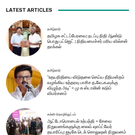
LATEST ARTICLES
தமிழ்நாடு
தமிழக சட்டப்பேரவை: நடப்பு நிதி ஆண்​டு
பொது பட்ஜெட் ; நிதியமைச்சர் மரிய வில்சன்
தாக்​கல்
தமிழ்நாடு
‘உதயநிதியை விடுதலை செய்ய நீதிமன்றம்
வழங்கிய உத்தரவு பாசிச த.வே.க.வுக்கு
விழுந்த அடி’ – மு க ஸ்டாலின் கடும்
விமர்சனம்
கல்வி-தொழில்நுட்பம்
ஆட்டோமொபைல் உற்பத்தி – சேவை
நிறுவனங்களுக்கு லைவ் ஷாப்ட்வேர்
தயாரிப்பு: ஐடிகே டெக் சொலுஷன் நிறுவனம்