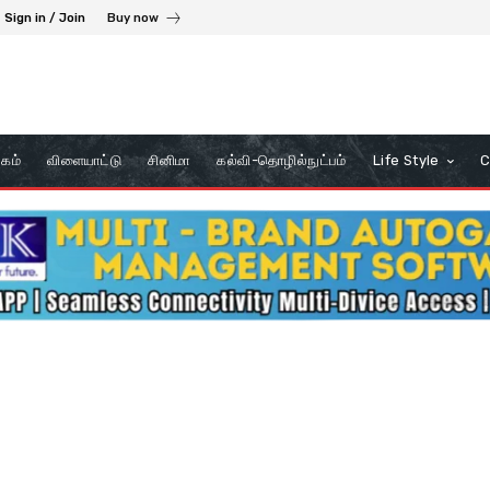
Sign in / Join
Buy now
கம்
விளையாட்டு
சினிமா
கல்வி-தொழில்நுட்பம்
Life Style
C