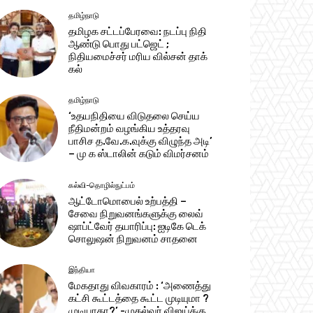
தமிழ்நாடு
தமிழக சட்டப்பேரவை: நடப்பு நிதி
ஆண்​டு பொது பட்ஜெட் ;
நிதியமைச்சர் மரிய வில்சன் தாக்​
கல்
தமிழ்நாடு
‘உதயநிதியை விடுதலை செய்ய
நீதிமன்றம் வழங்கிய உத்தரவு
பாசிச த.வே.க.வுக்கு விழுந்த அடி’
– மு க ஸ்டாலின் கடும் விமர்சனம்
கல்வி-தொழில்நுட்பம்
ஆட்டோமொபைல் உற்பத்தி –
சேவை நிறுவனங்களுக்கு லைவ்
ஷாப்ட்வேர் தயாரிப்பு: ஐடிகே டெக்
சொலுஷன் நிறுவனம் சாதனை
இந்தியா
மேகதாது விவகாரம் : ‘அணைத்து
கட்சி கூட்டத்தை கூட்ட முடியுமா ?
முடியாதா?’ -முதல்வர் விஜய்க்கு