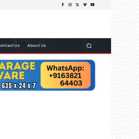
ontact Us
About Us