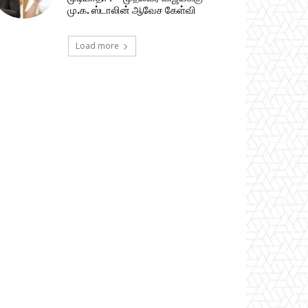
மு.க. ஸ்டாலின் ஆவேச கேள்வி
Load more