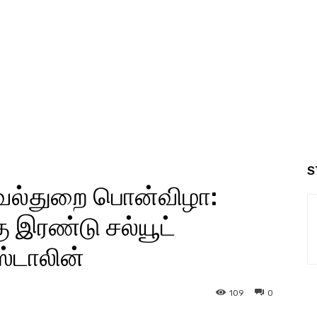
S
ாவல்துறை பொன்விழா:
 இரண்டு சல்யூட்
ஸ்டாலின்
109
0