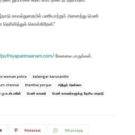
்நாடு காவல்துறையில் பணியாற்றும் அனைத்து பெண்
 தெரிவித்துக் கொள்கிறேன்.”
//puthiyaparimaanam.com/
சேனலை பாருங்கள்.
 tn woman police
kalaingar karunanithi
ium chennai
thanthai periyar
அறிஞர் அண்ணா
 மு.க.ஸ்டாலின்
பெண் காவலர்
பெண் காவலர்களுக்கு தேசிய மாநாடு
X
Pinterest
WhatsApp