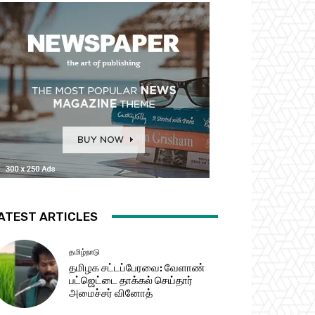
ATEST ARTICLES
தமிழ்நாடு
தமிழக சட்​டப்​பேர​வை: வேளாண்
பட்​ஜெட்டை தாக்கல் செய்தார்
அமைச்சர் வினோத்