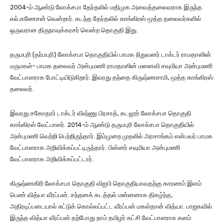
2004-ம் ஆண்டு லோக்சபா தேர்தலில் மதிமுக அவைத்தலைவராக இருந்த
எல்.கணேசன் வென்றார். கடந்த தேர்தலில் காங்கிரஸ் மூத்த தலைவர்களில்
ஒருவரான திருநாவுக்கரசர் வென்ற தொகுதி இது.
தருமபுரி (தர்மபுரி) லோக்சபா தொகுதியில் பாமக நிறுவனர் டாக்டர் ராமதாஸின்
மருமகள்- பாமக தலைவர் அன்புமணி ராமதாஸின் மனைவி சவுமியா அன்புமணி
வேட்பாளராக போட்டியிடுகிறார். இவரது தந்தை கிருஷ்ணசாமி, மூத்த காங்கிரஸ்
தலைவர்.
இவரது சகோதரர் டாக்டர் விஷ்ணு பிரசாத், கடலூர் லோக்சபா தொகுதி
காங்கிரஸ் வேட்பாளர். 2014-ம் ஆண்டு தருமபுரி லோக்சபா தொகுதியில்
அன்புமணி வெற்றி பெற்றிருந்தார். இம்முறை முதலில் அரசாங்கம் என்பவர் பாமக
வேட்பாளராக அறிவிக்கப்பட்டிருந்தார். பின்னர் சவுமியா அன்புமணி
வேட்பாளராக அறிவிக்கப்பட்டார்.
கிருஷ்ணகிரி லோக்சபா தொகுதி விஐபி தொகுதியாவதற்கு காரணம் இளம்
பெண் வித்யா வீரப்பன். சந்தனக் கடத்தல் மன்னனாக திகழ்ந்த,
அதிரடிப்படையால் சுட்டுக் கொல்லப்பட்ட வீரப்பன் மகள்தான் வித்யா. பாஜகவில்
இருந்த வித்யா வீரப்பன் தற்போது நாம் தமிழர் கட்சி வேட்பாளராக களம்