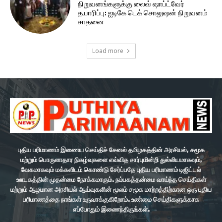
நிறுவனங்களுக்கு லைவ் ஷாப்ட்வேர்
தயாரிப்பு: ஐடிகே டெக் சொலுஷன் நிறுவனம்
சாதனை
Load more
புதிய பரிமாணம் இணைய செய்திச் சேனல் தமிழகத்தின் அரசியல், சமூக
மற்றும் பொருளாதார நிகழ்வுகளை எவ்வித சார்புமின்றி துல்லியமாகவும்,
வேகமாகவும் மக்களிடம் கொண்டு சேர்ப்பதே புதிய பரிமாணம் டிஜிட்டல்
ஊடகத்தின் முதன்மை நோக்கமாகும். நம்பகத்தன்மை வாய்ந்த செய்திகள்
மற்றும் ஆழமான அரசியல் ஆய்வுகளின் மூலம் சமூக மாற்றத்திற்கான ஒரு புதிய
பரிமாணத்தை நாங்கள் உருவாக்குகிறோம். உண்மை செய்திகளுக்காக
எப்போதும் இணைந்திருங்கள்.