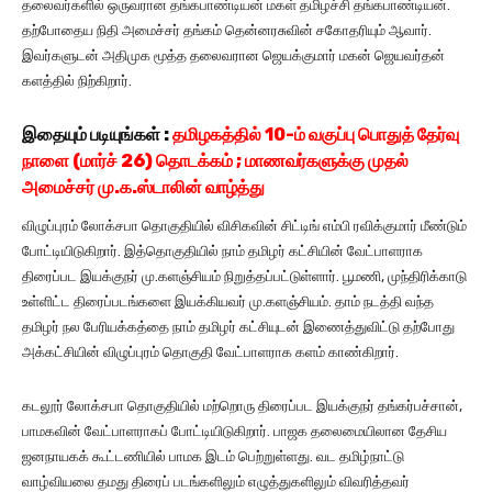
தலைவர்களில் ஒருவரான தங்கபாண்டியன் மகள் தமிழச்சி தங்கபாண்டியன்.
தற்போதைய நிதி அமைச்சர் தங்கம் தென்னரசுவின் சகோதரியும் ஆவார்.
இவர்களுடன் அதிமுக மூத்த தலைவரான ஜெயக்குமார் மகன் ஜெயவர்தன்
களத்தில் நிற்கிறார்.
இதையும் படியுங்கள் :
தமிழகத்தில் 10-ம் வகுப்பு பொதுத் தேர்வு
நாளை (மார்ச் 26) தொடக்கம் ; மாணவர்களுக்கு முதல்
அமைச்சர் மு.க.ஸ்டாலின் வாழ்த்து
விழுப்புரம் லோக்சபா தொகுதியில் விசிகவின் சிட்டிங் எம்பி ரவிக்குமார் மீண்டும்
போட்டியிடுகிறார். இத்தொகுதியில் நாம் தமிழர் கட்சியின் வேட்பாளராக
திரைப்பட இயக்குநர் மு.களஞ்சியம் நிறுத்தப்பட்டுள்ளார். பூமணி, முந்திரிக்காடு
உள்ளிட்ட திரைப்படங்களை இயக்கியவர் மு.களஞ்சியம். தாம் நடத்தி வந்த
தமிழர் நல பேரியக்கத்தை நாம் தமிழர் கட்சியுடன் இணைத்துவிட்டு தற்போது
அக்கட்சியின் விழுப்புரம் தொகுதி வேட்பாளராக களம் காண்கிறார்.
கடலூர் லோக்சபா தொகுதியில் மற்றொரு திரைப்பட இயக்குநர் தங்கர்பச்சான்,
பாமகவின் வேட்பாளராகப் போட்டியிடுகிறார். பாஜக தலைமையிலான தேசிய
ஜனநாயகக் கூட்டணியில் பாமக இடம் பெற்றுள்ளது. வட தமிழ்நாட்டு
வாழ்வியலை தமது திரைப் படங்களிலும் எழுத்துகளிலும் விவரித்தவர்