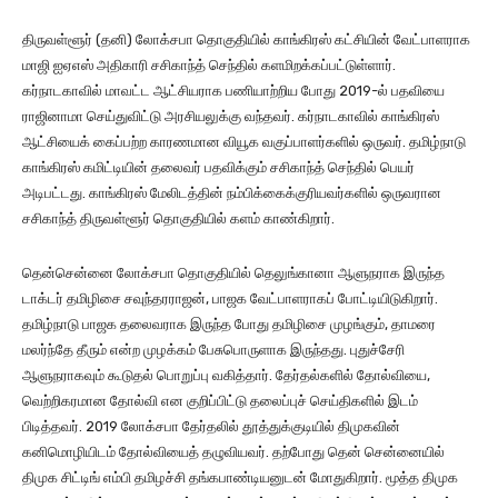
திருவள்ளூர் (தனி) லோக்சபா தொகுதியில் காங்கிரஸ் கட்சியின் வேட்பாளராக
மாஜி ஐஏஎஸ் அதிகாரி சசிகாந்த் செந்தில் களமிறக்கப்பட்டுள்ளார்.
கர்நாடகாவில் மாவட்ட ஆட்சியராக பணியாற்றிய போது 2019-ல் பதவியை
ராஜினாமா செய்துவிட்டு அரசியலுக்கு வந்தவர். கர்நாடகாவில் காங்கிரஸ்
ஆட்சியைக் கைப்பற்ற காரணமான வியூக வகுப்பாளர்களில் ஒருவர். தமிழ்நாடு
காங்கிரஸ் கமிட்டியின் தலைவர் பதவிக்கும் சசிகாந்த் செந்தில் பெயர்
அடிபட்டது. காங்கிரஸ் மேலிடத்தின் நம்பிக்கைக்குரியவர்களில் ஒருவரான
சசிகாந்த் திருவள்ளூர் தொகுதியில் களம் காண்கிறார்.
தென்சென்னை லோக்சபா தொகுதியில் தெலுங்கானா ஆளுநராக இருந்த
டாக்டர் தமிழிசை சவுந்தரராஜன், பாஜக வேட்பாளராகப் போட்டியிடுகிறார்.
தமிழ்நாடு பாஜக தலைவராக இருந்த போது தமிழிசை முழங்கும், தாமரை
மலர்ந்தே தீரும் என்ற முழக்கம் பேசுபொருளாக இருந்தது. புதுச்சேரி
ஆளுநராகவும் கூடுதல் பொறுப்பு வகித்தார். தேர்தல்களில் தோல்வியை,
வெற்றிகரமான தோல்வி என குறிப்பிட்டு தலைப்புச் செய்திகளில் இடம்
பிடித்தவர். 2019 லோக்சபா தேர்தலில் தூத்துக்குடியில் திமுகவின்
கனிமொழியிடம் தோல்வியைத் தழுவியவர். தற்போது தென் சென்னையில்
திமுக சிட்டிங் எம்பி தமிழச்சி தங்கபாண்டியனுடன் மோதுகிறார். மூத்த திமுக