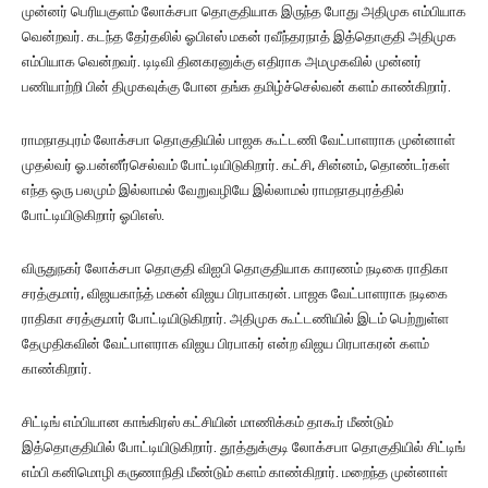
முன்னர் பெரியகுளம் லோக்சபா தொகுதியாக இருந்த போது அதிமுக எம்பியாக
வென்றவர். கடந்த தேர்தலில் ஓபிஎஸ் மகன் ரவீந்தரநாத் இத்தொகுதி அதிமுக
எம்பியாக வென்றவர். டிடிவி தினகரனுக்கு எதிராக அமமுகவில் முன்னர்
பணியாற்றி பின் திமுகவுக்கு போன தங்க தமிழ்ச்செல்வன் களம் காண்கிறார்.
ராமநாதபுரம் லோக்சபா தொகுதியில் பாஜக கூட்டணி வேட்பாளராக முன்னாள்
முதல்வர் ஓ.பன்னீர்செல்வம் போட்டியிடுகிறார். கட்சி, சின்னம், தொண்டர்கள்
எந்த ஒரு பலமும் இல்லாமல் வேறுவழியே இல்லாமல் ராமநாதபுரத்தில்
போட்டியிடுகிறார் ஓபிஎஸ்.
விருதுநகர் லோக்சபா தொகுதி விஐபி தொகுதியாக காரணம் நடிகை ராதிகா
சரத்குமார், விஜயகாந்த் மகன் விஜய பிரபாகரன். பாஜக வேட்பாளராக நடிகை
ராதிகா சரத்குமார் போட்டியிடுகிறார். அதிமுக கூட்டணியில் இடம் பெற்றுள்ள
தேமுதிகவின் வேட்பாளராக விஜய பிரபாகர் என்ற விஜய பிரபாகரன் களம்
காண்கிறார்.
சிட்டிங் எம்பியான காங்கிரஸ் கட்சியின் மாணிக்கம் தாகூர் மீண்டும்
இத்தொகுதியில் போட்டியிடுகிறார். தூத்துக்குடி லோக்சபா தொகுதியில் சிட்டிங்
எம்பி கனிமொழி கருணாநிதி மீண்டும் களம் காண்கிறார். மறைந்த முன்னாள்