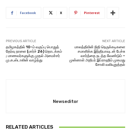
Facebook
X
Pinterest
PREVIOUS ARTICLE
NEXT ARTICLE
தமிழகத்தில் 10-ம் வகுப்பு பொதுத்
மாலத்தீவின் நிதி நெருக்கடிகளை
தேர்வு நாளை (மார்ச் 26) தொடக்கம்
சமாளிக்க இந்தியாவுடன் பேச்சு
; மாணவர்களுக்கு முதல் அமைச்சர்
வார்த்தை நடத்த வேண்டும் –
மு.க.ஸ்டாலின் வாழ்த்து
முன்னாள் அதிபர் இப்ராஹிம் முகமது
சோலி வலியுறுத்தல்
Newseditor
RELATED ARTICLES