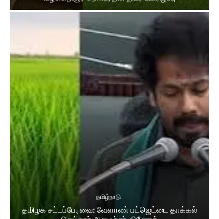
தமிழ்நாடு
தமிழக சட்​டப்​பேர​வை: வேளாண் பட்​ஜெட்டை தாக்கல்