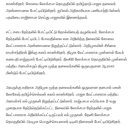
காண்கிறார். கோவை லோக்சபா தொகுதியில் தமிழ்நாடு பாஜக தலைவர்
அண்ணாமலை போட்டியிடுகிறார். ஐபிஎஸ் அதிகாரியாக பணியாற்றி பின்னர்
பதவியை ராஜினாமா செய்து பாஜகவில் இணைந்தவர்.
சட்டசபை தேர்தலில் போட்டியிட்டு தோல்வியைத் தழுவியவர். லோக்சபா
தேர்தலில் போட்டியிடப் போவதில்லை என அறிவித்த நிலையில் கோவை
வேட்பாளராக அண்ணாமலை நிறுத்தப்பட்டுள்ளார். அதிமுகவின் சிங்கை
ராமச்சந்திரன் இங்கு களம் காண்கிறார். திமுக வேட்பாளராக முன்னாள் மேயர்
கணபதி ராஜ்குமார் போட்டியிடுகிறார். நீலகிரி லோக்சபா தொகுதியில் முன்னாள்
மத்திய அமைச்சரும் திமுக மூத்த தலைவர்களில் ஒருவருமான ஆ.ராசா
மீண்டும் போட்டியிடுகிறார்.
அவருக்கு எதிராக அதிமுக மூத்த தலைவர்களில் ஒருவரான தனபால் மகன்
லோகேஷ் தமிழ்ச்செல்வன் களம் காண்கிறார். பாஜக வேட்பாளராக மத்திய
அமைச்சர் எல்.முருகன் நிறுத்தப்பட்டுள்ளார். ராஜ்யசபா எம்பியாக 2-வது
முறையாக தேர்ந்தெடுக்கப்பட்ட நிலையில் லோக்சபா தேர்தலில் பாஜக
வேட்பாளராக அறிவிக்கப்பட்டிருப்பவர் எல்.முருகன். தேனி லோக்சபா
தொகுதியில் அமமுக பொதுச்செயலாளர் டிடிவி தினகரன் போட்டியிடுகிறார்.