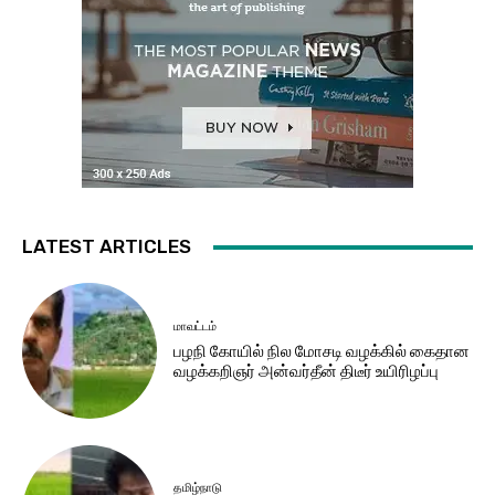
LATEST ARTICLES
மாவட்டம்
பழநி கோயில் நில மோசடி வழக்கில் கைதான
வழக்கறிஞர் அன்வர்தீன் திடீர் உயிரிழப்பு
தமிழ்நாடு