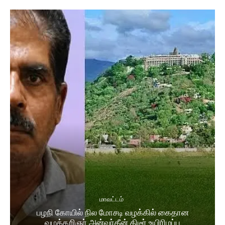
மாவட்டம்
பழநி கோயில் நில மோசடி வழக்கில் கைதான
வழக்கறிஞர் அன்வர்தீன் திடீர் உயிரிழப்பு