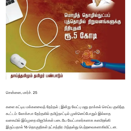
சென்னை, மார்ச். 25
களை கட்டிய மக்களவைத் தேர்தல் ; இன்று வேட்பு மனு தாக்கல் செய்ய குவிந்த
கூட்டம்: லோக்சபா தேர்தலில் தமிழ்நாட்டில் முன்னெப்போதும் இல்லாத
வகையில் இம்முறை விஐபிக்கள் படையே வேட்பாளர்களாக களமிறங்கி
இருப்பதால் 16 தொகுதிகள் நட்சத்திர அந்தஸ்து பெற்றவைகளாகிவிட்டன.