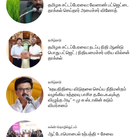
தமிழக சட்​டப்​பேர​வை: வேளாண் பட்​ஜெட்டை
தாக்கல் செய்தார் அமைச்சர் வினோத்
தமிழ்நாடு
தமிழக சட்டப்பேரவை: நடப்பு நிதி ஆண்​டு
பொது பட்ஜெட் ; நிதியமைச்சர் மரிய வில்சன்
தாக்​கல்
தமிழ்நாடு
‘உதயநிதியை விடுதலை செய்ய நீதிமன்றம்
வழங்கிய உத்தரவு பாசிச த.வே.க.வுக்கு
விழுந்த அடி’ – மு க ஸ்டாலின் கடும்
விமர்சனம்
கல்வி-தொழில்நுட்பம்
ஆட்டோமொபைல் உற்பத்தி – சேவை