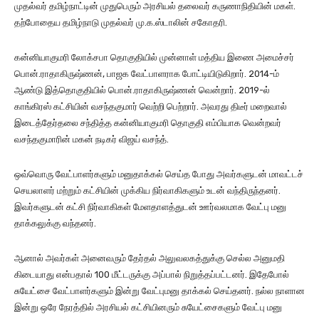
முதல்வர் தமிழ்நாட்டின் முதுபெரும் அரசியல் தலைவர் கருணாநிதியின் மகள்.
தற்போதைய தமிழ்நாடு முதல்வர் மு.க.ஸ்டாலின் சகோதரி.
கன்னியாகுமரி லோக்சபா தொகுதியில் முன்னாள் மத்திய இணை அமைச்சர்
பொன்.ராதாகிருஷ்ணன், பாஜக வேட்பாளராக போட்டியிடுகிறார். 2014-ம்
ஆண்டு இத்தொகுதியில் பொன்.ராதாகிருஷ்ணன் வென்றார். 2019-ல்
காங்கிரஸ் கட்சியின் வசந்தகுமார் வெற்றி பெற்றார். அவரது திடீர் மறைவால்
இடைத்தேர்தலை சந்தித்த கன்னியாகுமரி தொகுதி எம்பியாக வென்றவர்
வசந்தகுமாரின் மகன் நடிகர் விஜய் வசந்த்.
ஒவ்வொரு வேட்பாளர்களும் மனுதாக்கல் செய்த போது அவர்களுடன் மாவட்டச்
செயலாளர் மற்றும் கட்சியின் முக்கிய நிர்வாகிகளும் உடன் வந்திருந்தனர்.
இவர்களுடன் கட்சி நிர்வாகிகள் மேளதாளத்துடன் ஊர்வலமாக வேட்பு மனு
தாக்கலுக்கு வந்தனர்.
ஆனால் அவர்கள் அனைவரும் தேர்தல் அலுவலகத்துக்கு செல்ல அனுமதி
கிடையாது என்பதால் 100 மீட்டருக்கு அப்பால் நிறுத்தப்பட்டனர். இதேபோல்
சுயேட்சை வேட்பாளர்களும் இன்று வேட்புமனு தாக்கல் செய்தனர். நல்ல நாளான
இன்று ஒரே நேரத்தில் அரசியல் கட்சியினரும் சுயேட்சைகளும் வேட்பு மனு