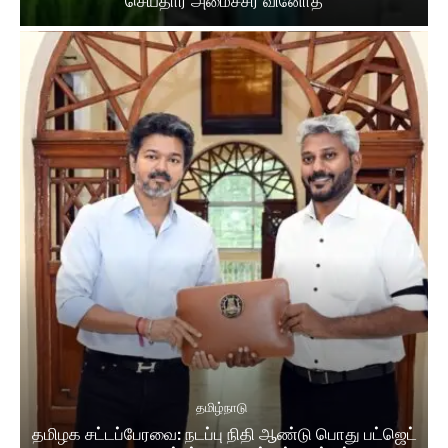
செய்தார் அமைச்சர் வினோத்
தமிழ்நாடு
தமிழக சட்டப்பேரவை: நடப்பு நிதி ஆண்​டு பொது பட்ஜெட்