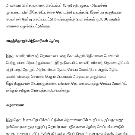
அண்ணா பிறந்த நாளான செப்டம்பர் 15-ந்தேதி, முதல்-அமைச்சர்
மு.க.ஸ்டாலின் இந்த திட்டத்தை தொடங்கி வைத்தார். இதன்படி தகுதியான
பெண்கள் தேர்வு செய்யப்பட்டு அவர்களுக்கு 2 மாதங்கள் ரூ.1000 உதவித்
தொகை வழங்கப்பட்டுள்ளது.
மாதந்தோறும் அதிகாரிகள் ஆய்வு
இந்த மகளிர் உரிமைத் தொகையை ஒரு கோடிக்கும் அதிகமான பெண்கள்
பெற்று பயன் அடைந்துள்ளனர். இந்த நிலையில் மகளிர் உரிமைத் தொகை திட்டம்
பற்றி மாதந்தோறும் அதிகாரிகள் ஆய்வு செய்ய வேண்டும் என்றும், அதில்
மகளிர் உரிமைத் தொகை பெறும் பெண்கள் அதற்கான தகுதியை
இழந்திருந்தால் அவர்களுக்கான உரிமைத் தொகையை ரத்து செய்ய வேண்டும்
என்றும் தமிழக அரசு உத்தரவிட்டு உள்ளது.
அரசாணை
இது தொடர்பாக பிறப்பிக்கப்பட்டுள்ள அரசாணையில் கூறப்பட்டிருப்பதாவது:-
ஒவ்வொரு மாதமும் இறப்பு தொடர்பான பதிவுகளை ஆய்வு செய்ய வேண்டும்.
சமூக பாதுகாப்பு திட்டத்தின் கீழ் ஓய்வூதியம் தொடர்பான தகவல்கள், அமைப்பு