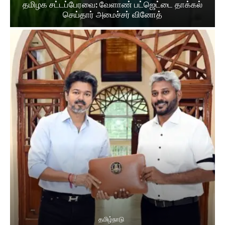
தமிழக சட்​டப்​பேர​வை: வேளாண் பட்​ஜெட்டை தாக்கல்
செய்தார் அமைச்சர் வினோத்
தமிழ்நாடு