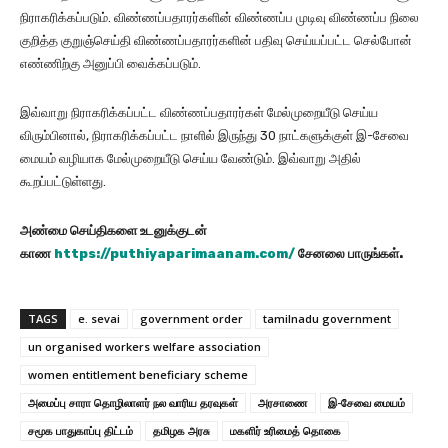
நிராகரிக்கப்படும். விண்ணப்பதாரர்களின் விண்ணப்ப முடிவு விண்ணப்ப நிலை
குறித்த குறுஞ்செய்தி விண்ணப்பதாரர்களின் பதிவு செய்யப்பட்ட செல்போன்
எண்ணிற்கு அனுப்பி வைக்கப்படும்.
இவ்வாறு நிராகரிக்கப்பட்ட விண்ணப்பதாரர்கள் மேல்முறையீடு செய்ய
விரும்பினால், நிராகரிக்கப்பட்ட நாளில் இருந்து 30 நாட்களுக்குள் இ-சேவை
மையம் வழியாக மேல்முறையீடு செய்ய வேண்டும். இவ்வாறு அதில்
கூறப்பட்டுள்ளது.
அண்மை செய்திகளை உடனுக்குடன்
காண
https://puthiyaparimaanam.com/
சேனலை பாருங்கள்.
TAGS
e. sevai
government order
tamilnadu government
un organised workers welfare association
women entitlement beneficiary scheme
அமைப்பு சாரா தொழிலாளர் நல வாரிய தரவுகள்
அரசாணை
இ-சேவை மையம்
சமூக பாதுகாப்பு திட்டம்
தமிழக அரசு
மகளிர் உரிமைத் தொகை