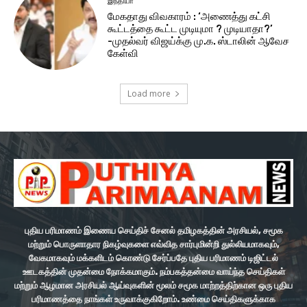
இந்தியா
மேகதாது விவகாரம் : ‘அணைத்து கட்சி
கூட்டத்தை கூட்ட முடியுமா ? முடியாதா?’
-முதல்வர் விஜய்க்கு மு.க. ஸ்டாலின் ஆவேச
கேள்வி
Load more
புதிய பரிமாணம் இணைய செய்திச் சேனல் தமிழகத்தின் அரசியல், சமூக
மற்றும் பொருளாதார நிகழ்வுகளை எவ்வித சார்புமின்றி துல்லியமாகவும்,
வேகமாகவும் மக்களிடம் கொண்டு சேர்ப்பதே புதிய பரிமாணம் டிஜிட்டல்
ஊடகத்தின் முதன்மை நோக்கமாகும். நம்பகத்தன்மை வாய்ந்த செய்திகள்
மற்றும் ஆழமான அரசியல் ஆய்வுகளின் மூலம் சமூக மாற்றத்திற்கான ஒரு புதிய
பரிமாணத்தை நாங்கள் உருவாக்குகிறோம். உண்மை செய்திகளுக்காக