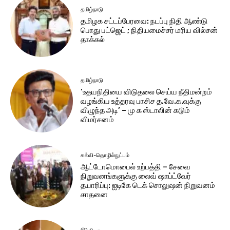
தமிழ்நாடு
தமிழக சட்டப்பேரவை: நடப்பு நிதி ஆண்​டு
பொது பட்ஜெட் ; நிதியமைச்சர் மரிய வில்சன்
தாக்​கல்
தமிழ்நாடு
‘உதயநிதியை விடுதலை செய்ய நீதிமன்றம்
வழங்கிய உத்தரவு பாசிச த.வே.க.வுக்கு
விழுந்த அடி’ – மு க ஸ்டாலின் கடும்
விமர்சனம்
கல்வி-தொழில்நுட்பம்
ஆட்டோமொபைல் உற்பத்தி – சேவை
நிறுவனங்களுக்கு லைவ் ஷாப்ட்வேர்
தயாரிப்பு: ஐடிகே டெக் சொலுஷன் நிறுவனம்
சாதனை