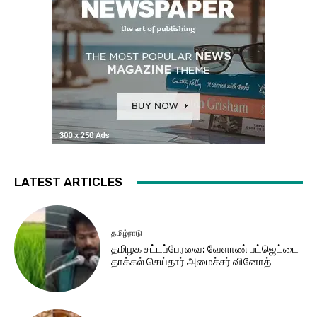
LATEST ARTICLES
தமிழ்நாடு
தமிழக சட்​டப்​பேர​வை: வேளாண் பட்​ஜெட்டை
தாக்கல் செய்தார் அமைச்சர் வினோத்