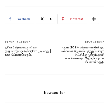
Facebook
X
Pinterest
PREVIOUS ARTICLE
NEXT ARTICLE
ஓரின சேர்க்கையாளர்கள்
வரும் 2024 மக்களவை தேர்தல்
திருமணத்தை அங்கீரிக்க முடியாது |
மக்களை அடிமைப்படுத்தும் பாஜக
உச்ச நீதிமன்றம் மறுப்பு
ஆட்சிக்கு முற்றுப்புள்ளி
வைக்கக்கூடிய தேர்தல் – மு க
ஸ்டாலின் உறுதி
Newseditor