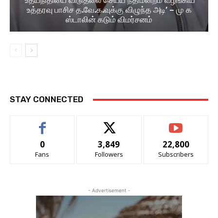
‘உதயநிதியை விடுதலை செய்ய நீதிமன்றம் வழங்கிய
உத்தரவு பாசிச த.வே.க.வுக்கு விழுந்த அடி’ – மு க
ஸ்டாலின் கடும் விமர்சனம்
STAY CONNECTED
0
3,849
22,800
Fans
Followers
Subscribers
- Advertisement -