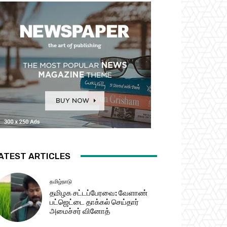
ATEST ARTICLES
தமிழ்நாடு
தமிழக சட்​டப்​பேர​வை: வேளாண்
பட்​ஜெட்டை தாக்கல் செய்தார்
அமைச்சர் வினோத்