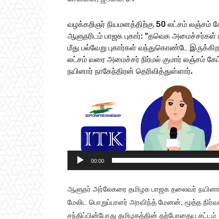
வழக்கறிஞர் நியமனத்திற்கு 50 லட்சம் லஞ்சம் க
ஆளுநரிடம் பாஜக புகார்: “தவெக அமைச்சர்கள் பலர
மீது பல்வேறு புகார்கள் வந்துகொண்டே இருக்கிற
லட்சம் வரை அமைச்சர் நிர்மல் குமார் லஞ்சம் 
நயினார் நாகேந்திரன் தெரிவித்துள்ளார்.
V
i
d
e
o
P
00:00
l
a
ஆளுநர் அர்லேகரை தமிழக பாஜக தலைவர் நயினார் ந
y
மேலிட பொறுப்பாளர் அரவிந்த் மேனன், மூத்த நிர்
e
சந்திப்பின்போது தமிழகத்தின் தற்போதைய சட்டம்