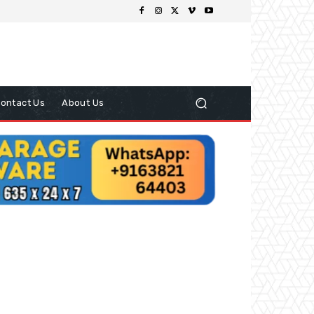
ontact Us
About Us