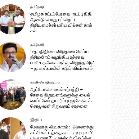
தமிழ்நாடு
தமிழக சட்டப்பேரவை: நடப்பு நிதி
ஆண்​டு பொது பட்ஜெட் ;
நிதியமைச்சர் மரிய வில்சன் தாக்​
கல்
தமிழ்நாடு
‘உதயநிதியை விடுதலை செய்ய
நீதிமன்றம் வழங்கிய உத்தரவு
பாசிச த.வே.க.வுக்கு விழுந்த அடி’
– மு க ஸ்டாலின் கடும் விமர்சனம்
கல்வி-தொழில்நுட்பம்
ஆட்டோமொபைல் உற்பத்தி –
சேவை நிறுவனங்களுக்கு லைவ்
ஷாப்ட்வேர் தயாரிப்பு: ஐடிகே டெக்
சொலுஷன் நிறுவனம் சாதனை
இந்தியா
மேகதாது விவகாரம் : ‘அணைத்து
கட்சி கூட்டத்தை கூட்ட முடியுமா ?
முடியாதா?’ -முதல்வர் விஜய்க்கு