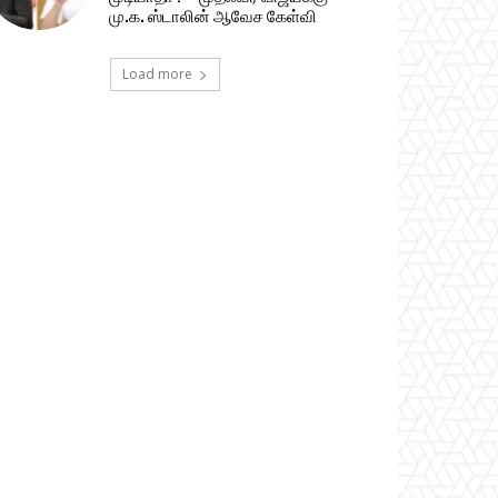
மு.க. ஸ்டாலின் ஆவேச கேள்வி
Load more