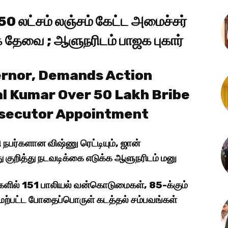
50 லட்சம் லஞ்சம் கேட்ட அமைச்சர்
்கை தேவை ; ஆளுநரிடம் பாஜக புகார்
ernor, Demands Action
l Kumar Over ₹50 Lakh Bribe
osecutor Appointment
பர்களான விஷ்ணு ரெட்டியும், ஜான்
குறித்து நடவடிக்கை எடுக்க ஆளுநரிடம் மனு
களில் 151 பாலியல் வன்கொடுமைகள், 85-க்கும்
ேற்பட்ட போதைப்பொருள் கடத்தல் சம்பவங்கள்