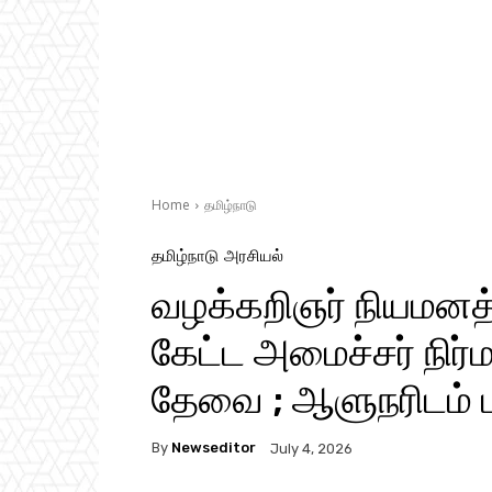
Home
தமிழ்நாடு
தமிழ்நாடு
அரசியல்
வழக்கறிஞர் நியமனத்த
கேட்ட அமைச்சர் நிர்ம
தேவை ; ஆளுநரிடம் ப
By
Newseditor
July 4, 2026