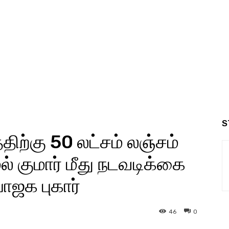
S
ிற்கு 50 லட்சம் லஞ்சம்
ல் குமார் மீது நடவடிக்கை
ாஜக புகார்
46
0