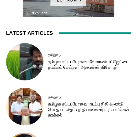
LATEST ARTICLES
தமிழ்நாடு
தமிழக சட்​டப்​பேர​வை: வேளாண் பட்​ஜெட்டை
தாக்கல் செய்தார் அமைச்சர் வினோத்
தமிழ்நாடு
தமிழக சட்டப்பேரவை: நடப்பு நிதி ஆண்​டு
பொது பட்ஜெட் ; நிதியமைச்சர் மரிய வில்சன்
தாக்​கல்