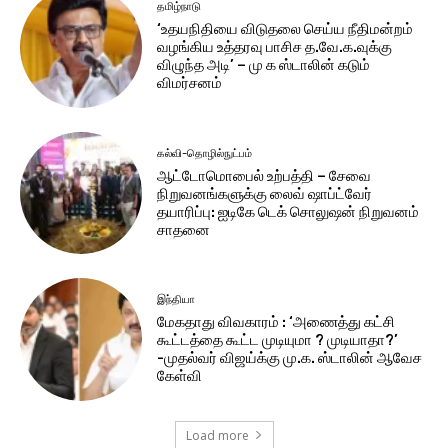
தமிழ்நாடு
‘உதயநிதியை விடுதலை செய்ய நீதிமன்றம்
வழங்கிய உத்தரவு பாசிச த.வே.க.வுக்கு
விழுந்த அடி’ – மு க ஸ்டாலின் கடும்
விமர்சனம்
கல்வி-தொழில்நுட்பம்
ஆட்டோமொபைல் உற்பத்தி – சேவை
நிறுவனங்களுக்கு லைவ் ஷாப்ட்வேர்
தயாரிப்பு: ஐடிகே டெக் சொலுஷன் நிறுவனம்
சாதனை
இந்தியா
மேகதாது விவகாரம் : ‘அணைத்து கட்சி
கூட்டத்தை கூட்ட முடியுமா ? முடியாதா?’
-முதல்வர் விஜய்க்கு மு.க. ஸ்டாலின் ஆவேச
கேள்வி
Load more