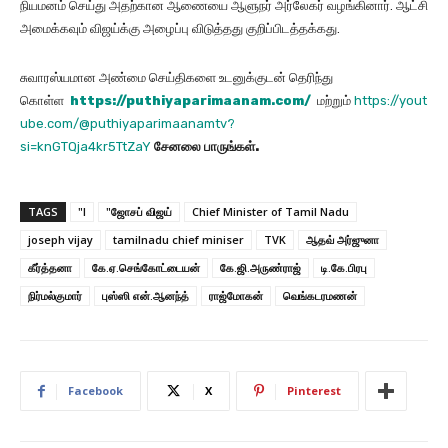
நியமனம் செய்து அதற்கான ஆணையை ஆளுநர் அர்லேகர் வழங்கினார். ஆட்சி
அமைக்கவும் விஜய்க்கு அழைப்பு விடுத்தது குறிப்பிடத்தக்கது.
சுவாரஸ்யமான அண்மை செய்திகளை உடனுக்குடன் தெரிந்து
கொள்ள
https://puthiyaparimaanam.com/
மற்றும்
https://yout
ube.com/@puthiyaparimaanamtv?
si=knGTQja4kr5TtZaY
சேனலை
பாருங்கள்
.
TAGS
"I
"ஜோசப் விஜய்
Chief Minister of Tamil Nadu
joseph vijay
tamilnadu chief miniser
TVK
ஆதவ் அர்ஜுனா
கீர்த்தனா
கே.ஏ.செங்கோட்டையன்
கே.ஜி.அருண்ராஜ்
டி.கே.பிரபு
நிர்மல்குமார்
புஸ்ஸி என்.ஆனந்த்
ராஜ்மோகன்
வெங்கடரமணன்
Facebook
X
Pinterest