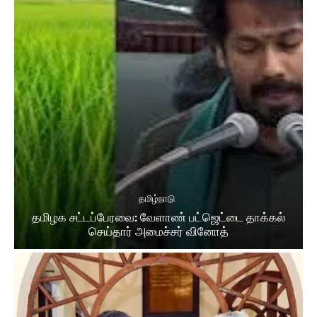
தமிழ்நாடு
தமிழக சட்​டப்​பேர​வை: வேளாண் பட்​ஜெட்டை தாக்கல்
செய்தார் அமைச்சர் வினோத்