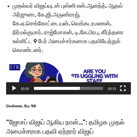
முதல்வர் விஜய்யுடன் புஸ்ஸி என்.ஆனந்த், ஆதவ்
அர்ஜுனா, கே.ஜி.அருண்ராஜ்,
கே.ஏ.செங்கோட்டையன், வெங்கடரமணன்,
நிர்மல்குமார், ராஜ்மோகன், டி.கே.பிரபு, கீர்த்தனா
உள்ளிட்ட 9 பேர் அமைச்சர்களாக பதவியேற்றுக்
கொண்டனர்.
V
i
d
e
00:00
00:31
o
P
சென்னை, மே. 10
l
a
“ஜோசப் விஜய் ஆகிய நான்…”: தமிழக முதல்
y
e
அமைச்சராக பதவி ஏற்றார் விஜய்
r