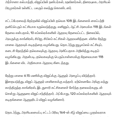
அர்ச்சனா கல்பாத்தி, விஜய்யின் நண்பர்கள், உறவினர்கள், திரையுலக, அரசியல்
பிரமுகர்கள் உள்ளிட்ட பலரும் கலந்து கொண்டனர்.
சட்டப்பேரவைத் தேர்தலில் விஜய்யின் தவெக 108 இடங்களைக் கைப்பற்றி
தனிப்பெரும் கட்சியாக உருவெடுத்தது. எனினும், ஆட்சி அமைக்க 118 இடங்கள்
தேவை என்பதால், 10 எம்எல்ஏக்களின் ஆதரவு தேவைப்பட்ட நிலையில்,
அவருக்கு காங்கிரஸ், சிபிஐ, சிபிஎம் கட்சிகள் ஆதரவளித்தன. விசிக நேற்று
மாலை ஆதரவுக் கடிதத்தை வழங்கியது. தொடர்ந்து ஐயூஎம்எல் கட்சியும்,
கடைசி நேரத்தில் தவெகவுக்கு ஆதரவு அளிப்பதாக அறிவித்து கடிதம்
வழங்கியது. அதன்படி, தவெகவுக்கு பெரும்பான்மைக்கு தேவையான 118
இடங்களை விட அதிகமாக ஆதரவு கிடைத்தது.
நேற்று மாலை 6.15 மணிக்கு விஜய்க்கு ஆளுநர் அழைப்பு விடுத்தார்.
இதையடுத்து, விஜய் ஆளுநர் மாளிகைக்கு வந்தார். ஏற்கெனவே அங்கு வந்து
காத்திருந்த காங்கிரஸ், இடதுசாரி கட்சிகளைச் சேர்ந்த தலைவர்களுடன்
சென்று ஆளுநரை விஜய் சந்தித்தார். அப்போது, 120 எம்எல்ஏக்களின் ஆதரவுக்
கடிதங்களை ஆளுநரிடம் விஜய் வழங்கினார்.
தொடர்ந்து, அரசியலமைப்பு சட்டப் பிரிவு 164-ன் கீழ் விஜய்யை முதல்வராக