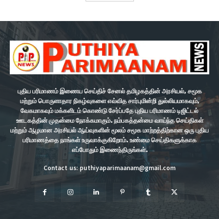
புதிய பரிமாணம் இணைய செய்திச் சேனல் தமிழகத்தின் அரசியல், சமூக
மற்றும் பொருளாதார நிகழ்வுகளை எவ்வித சார்புமின்றி துல்லியமாகவும்,
வேகமாகவும் மக்களிடம் கொண்டு சேர்ப்பதே புதிய பரிமாணம் டிஜிட்டல்
ஊடகத்தின் முதன்மை நோக்கமாகும். நம்பகத்தன்மை வாய்ந்த செய்திகள்
மற்றும் ஆழமான அரசியல் ஆய்வுகளின் மூலம் சமூக மாற்றத்திற்கான ஒரு புதிய
பரிமாணத்தை நாங்கள் உருவாக்குகிறோம். உண்மை செய்திகளுக்காக
எப்போதும் இணைந்திருங்கள்.
Contact us: puthiyaparimaanam@gmail.com