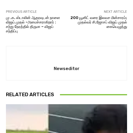
PREVIOUS ARTICLE
NEXT ARTICLE
மு .க. ஸ்டாலின் ஆதரவுடன் நாளை
200 யூனிட் வரை இலவச மின்சாரம்;
விஜய் முதல் -அமைச்சராகிறார் :
முதல்வர் சி.ஜோசப் விஜய் முதல்
சற்று நேரத்தில் திருமா – விஜய்
கையெழுத்து
சந்திப்பு
Newseditor
RELATED ARTICLES