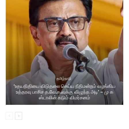
தமிழ்நாடு
‘உதயநிதியை விடுதலை செய்ய நீதிமன்றம் வழங்கிய
உத்தரவு பாசிச த.வே.க.வுக்கு விழுந்த அடி’ – மு க
ஸ்டாலின் கடும் விமர்சனம்