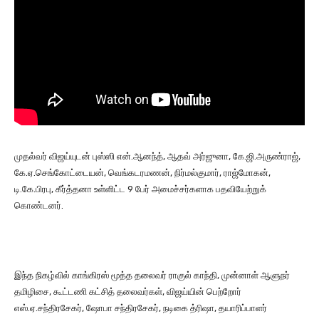
முதல்வர் விஜய்யுடன் புஸ்ஸி என்.ஆனந்த், ஆதவ் அர்ஜுனா, கே.ஜி.அருண்ராஜ்,
கே.ஏ.செங்கோட்டையன், வெங்கடரமணன், நிர்மல்குமார், ராஜ்மோகன்,
டி.கே.பிரபு, கீர்த்தனா உள்ளிட்ட 9 பேர் அமைச்சர்களாக பதவியேற்றுக்
கொண்டனர்.
இந்த நிகழ்வில் காங்கிரஸ் மூத்த தலைவர் ராகுல் காந்தி, முன்னாள் ஆளுநர்
தமிழிசை, கூட்டணி கட்சித் தலைவர்கள், விஜய்யின் பெற்றோர்
எஸ்.ஏ.சந்திரசேகர், ஷோபா சந்திரசேகர், நடிகை த்ரிஷா, தயாரிப்பாளர்