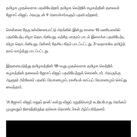
தமிழக முதல்வராக பதவியேற்றார் தமிழக வெற்றிக் கழகத்தின் தலைவர்
ஜோசப் விஜய். அவருடன் 9 அமைச்சர்களும் பதவி ஏற்றனர்.
சென்னை நேரு உள்விளையாட்டு அரங்கில் இன்று காலை 10 மணியளவில்
பதவியேற்பு விழா தொடங்கியது. வந்தே மாதரம் பாடல் இசைக்க பதவியேற்பு
விழா தொடங்கியது. பின்னர் தேசிய கீதம் பாடப்பட்டது, 3-வதாகவே தமிழ்த்
தாய் வாழ்த்து பாடப்பட்டது.
இதனையடுத்து தமிழகத்தின் 18-வது முதல்வராக தமிழக வெற்றிக்
கழகத்தின் தலைவர் ஜோசப் விஜய் பதவியேற்றுக் கொண்டார். அவருக்கு
ஆளுநர் அர்லேகர் பதவிப் பிரமாணமும், ரகசியக் காப்புப் பிரமாணமும் செய்து
வைத்தார்.
‘சி.ஜோசப் விஜய் எனும் நான்’ என்று விஜய் உறுதிமொழி கூறியபோது அரங்கம்
முழுவதும் நிறைந்திருந்த தவெக தொண்டர்கள் ஆர்ப்பரித்தனர்.