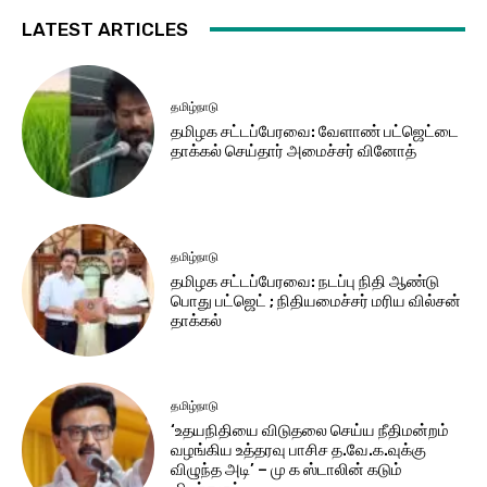
LATEST ARTICLES
தமிழ்நாடு
தமிழக சட்​டப்​பேர​வை: வேளாண் பட்​ஜெட்டை
தாக்கல் செய்தார் அமைச்சர் வினோத்
தமிழ்நாடு
தமிழக சட்டப்பேரவை: நடப்பு நிதி ஆண்​டு
பொது பட்ஜெட் ; நிதியமைச்சர் மரிய வில்சன்
தாக்​கல்
தமிழ்நாடு
‘உதயநிதியை விடுதலை செய்ய நீதிமன்றம்
வழங்கிய உத்தரவு பாசிச த.வே.க.வுக்கு
விழுந்த அடி’ – மு க ஸ்டாலின் கடும்