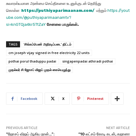
சுவாரஸ்யமான அண்மை செய்திகளை உடனுக்குடன் தெரிந்து
கொள்ள
https://puthiyaparimaanam.com/
மற்றும்
https://yout
ube.com/@puthiyaparimaanamtv?
si=knGTQja4kr5TtZaY
சேனலை
பாருங்கள்
.
TAGS
‘சிங்கப்பெண் அதிரடிப்படை’ திட்டம்
cm joseph vijay signed in free electricity 22 units
pothai porul thaduppu padai
singapenpadai athiradi pothai
முதல்வர் சி.ஜோசப் விஜய் முதல் கையெழுத்து
Facebook
X
Pinterest
PREVIOUS ARTICLE
NEXT ARTICLE
“ஜோசப் விஜய் ஆகிய நான்…”:
“10 லட்சம் கோடி கடன், கஜானா