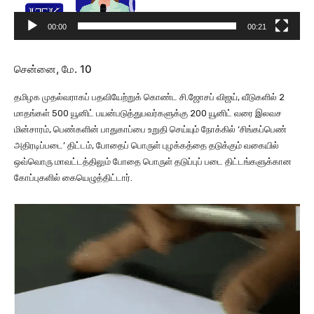
d
e
00:00
00:21
o
P
சென்னை,
மே. 10
l
a
தமிழக முதல்வராகப் பதவியேற்றுக் கொண்ட சி.ஜோசப் விஜய், வீடுகளில் 2
y
மாதங்கள் 500 யூனிட் பயன்படுத்துபவர்களுக்கு 200 யூனிட் வரை இலவச
e
மின்சாரம், பெண்களின் பாதுகாப்பை உறுதி செய்யும் நோக்கில் ‘சிங்கப்பெண்
r
அதிரடிப்படை’ திட்டம், போதைப் பொருள் புழக்கத்தை தடுக்கும் வகையில்
ஒவ்வொரு மாவட்டத்திலும் போதை பொருள் தடுப்புப் படை திட்டங்களுக்கான
கோப்புகளில் கையெழுத்திட்டார்.