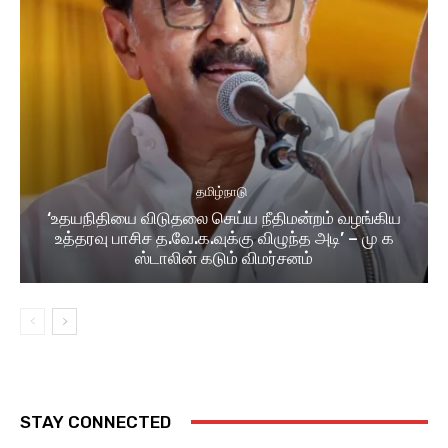
தமிழ்நாடு
‘உதயநிதியை விடுதலை செய்ய நீதிமன்றம் வழங்கிய
உத்தரவு பாசிச த.வே.க.வுக்கு விழுந்த அடி’ – மு க
ஸ்டாலின் கடும் விமர்சனம்
STAY CONNECTED