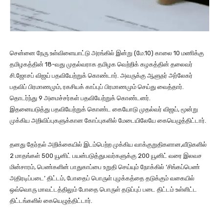
சென்னை நேரு உள்விளையாட்டு அரங்கில் இன்று (மே.10) காலை 10 மணிக்கு
தமிழகத்தின் 18-வது முதல்வராக தமிழக வெற்றிக் கழகத்தின் தலைவர்
சி.ஜோசப் விஜய் பதவியேற்றுக் கொண்டார். அவருக்கு ஆளுநர் அர்லேகர்
பதவிப் பிரமாணமும், ரகசியக் காப்புப் பிரமாணமும் செய்து வைத்தார்.
தொடர்ந்து 9 அமைச்சர்கள் பதவியேற்றுக் கொண்டனர்.
இதனையடுத்து பதவியேற்றுக் கொண்ட கையோடு முதல்வர் விஜய், மூன்று
முக்கிய அறிவிப்புகளுக்கான கோப்புகளில் மேடையிலேயே கையெழுத்திட்டார்.
தனது தேர்தல் அறிக்கையில் இடம்பெற்ற முக்கிய வாக்குறுதிகளான,வீடுகளில்
2 மாதங்கள் 500 யூனிட் பயன்படுத்துபவர்களுக்கு 200 யூனிட் வரை இலவச
மின்சாரம், பெண்களின் பாதுகாப்பை உறுதி செய்யும் நோக்கில் ‘சிங்கப்பெண்
அதிரடிப்படை’ திட்டம், போதைப் பொருள் புழக்கத்தை தடுக்கும் வகையில்
ஒவ்வொரு மாவட்டத்திலும் போதை பொருள் தடுப்புப் படை திட்டம் உள்ளிட்ட
திட்டங்களில் கையெழுத்திட்டார்.