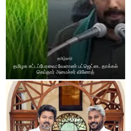
தமிழ்நாடு
தமிழக சட்​டப்​பேர​வை: வேளாண் பட்​ஜெட்டை தாக்கல்
செய்தார் அமைச்சர் வினோத்