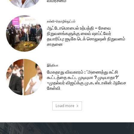
விமர்சனம்
கல்வி-தொழில்நுட்பம்
ஆட்டோமொபைல் உற்பத்தி – சேவை
நிறுவனங்களுக்கு லைவ் ஷாப்ட்வேர்
தயாரிப்பு: ஐடிகே டெக் சொலுஷன் நிறுவனம்
சாதனை
இந்தியா
மேகதாது விவகாரம் : ‘அணைத்து கட்சி
கூட்டத்தை கூட்ட முடியுமா ? முடியாதா?’
-முதல்வர் விஜய்க்கு மு.க. ஸ்டாலின் ஆவேச
கேள்வி
Load more